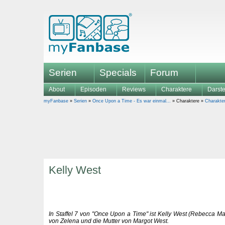
Serien
Specials
Forum
About
Episoden
Reviews
Charaktere
Darste
myFanbase
»
Serien
»
Once Upon a Time - Es war einmal...
» Charaktere »
Charakte
Kelly West
In Staffel 7 von "Once Upon a Time" ist Kelly West (Rebecca Ma
von Zelena und die Mutter von Margot West.