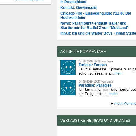
in Deutschland
Kontakt: Gewinnspiel
Chicago Fire - Episodenguide: #12.06 Die
Hochzeitsfeier
News: Paramount+ enthüllt Trailer und
Starttermin für Staffel 2 von "MobLand"
Inhalt: Ich und die Walter Boys - Inhalt Staffe
AKTUELLE KOMMENTARE
04.08.2026 10:29 von Lena
Furious: Furious
Ja, die neueste Episode war ge
schon zu streamen,...
mehr
04.08.2026 10:27 von Lena
Paradise: Paradise
Ich bin immer hin- und hergeriss
ein Ereignis den...
mehr
mehr Komme
VERPASST KEINE NEWS UND UPDATES