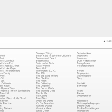
▲ Nac
Stranger Things
Serienlexikon
 Men
Stuart Fails to Save the Universe
Interviews
fest
Summerland Beach
Kolumnen
el's Daredevil
Supernatural
DVD-Rezensionen
el's Iron Fist
Switched at Birth
Fotogalerien
el's Jessica Jones
Taras Welten
Veranstaltungen
el's Luke Cage
Teen Wolf
el's The Defenders
Terminator: S.C.C.
Forum
rn Family
The 100
Biographien
ville
The Big Bang Theory
Gewinnspiele
Girl
The Blacklist
Shop
Tuck
The Flash
, California
The Following
Kontakt
ber Road
The Originals
Bewerben
 Upon a Time
The Secret Circle
 Upon a Time in Wonderland
The Walking Dead
Team
Tree Hill
This Is Us
Presse
ander
Tru Calling
Unternehmen
ander: Blood of My Blood
True Blood
on Break
Under the Dome
Netiquette
ate Practice
V - Die Besucher
Nutzungsbedingungen
ch
Vampire Diaries
Datenschutz
ing Daisies
Veronica Mars
Cookie-Einstellungen
tico
White Collar
Impressum