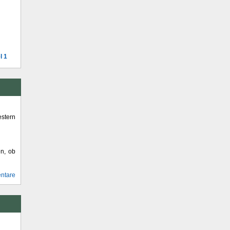
l 1
stern
en, ob
ntare