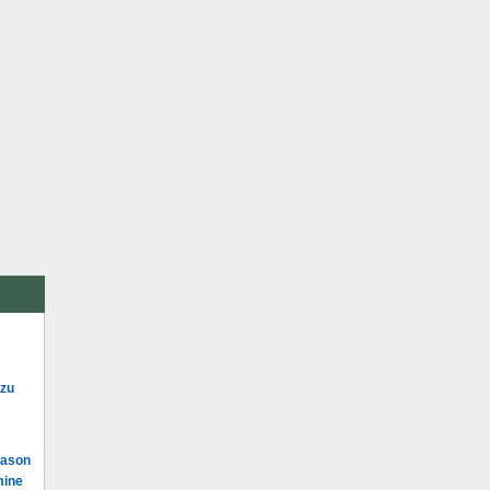
 zu
Mason
mine