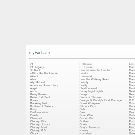
myFanbase
24
Dollhouse
Lost
24: Legacy
Dr. House
Mad
30 Rock
Eine himmlische Familie
Mani
4400 - Die Rückkehrer
Eureka
Marv
Akte X
Everwood
Marv
Alias
Fear the Walking Dead
Marv
Ally McBeal
Felicity
Marv
American Horror Story
Firefly
Marv
Angel
FlashForward
Mode
Arrow
Friday Night Lights
Nash
Being Human
Fringe
New 
Better Call Saul
Game of Thrones
Nip/
Bones
Georgie & Mandy's First Marriage
O.C.
Breaking Bad
Ghost Whisperer
Octo
Brothers & Sisters
Gilmore Girls
Once
Buffy
Girls
Once
Californication
Glee
One 
Castle
Good Wife
Outl
Charmed
Gossip Girl
Outl
Chicago Fire
Gotham
Pris
Chicago Justice
Greek
Priv
Chicago Med
Grey's Anatomy
Psy
Chicago P.D.
Heroes
Push
Chuck
Homeland
Quan