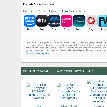
Daniela S. - myFanbase
Die Serie "Once Upon a Time" ansehen:
myFanbase integriert in diesem Artikel Links zu Partnerprogrammen 
RTL+ oder Joyn). Kommt es nach dem Aufruf dieser Links zu qualifizier
myFanbase eine Provision. Damit unterstützt ihr unsere redaktionell
gesetzt werden und welche Daten die jeweiligen Partner dabei verar
Datenschutzerklärung
.
WEITERE CHARAKTERE AUS "ONCE UPON A TIME"
Elsa
William Smee
Granny