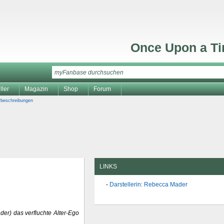
Once Upon a T
ller
Magazin
Shop
Forum
rbeschreibungen
LINKS
Darstellerin: Rebecca Mader
der) das verfluchte Alter-Ego