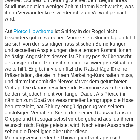
zweifelt. Schließlich verbringt sie seit dem Beginn ihres
Studiums deutlich weniger Zeit mit ihrem Nachwuchs, was
ihr im Verwandtenkreis wiederholt zum Vorwurf gemacht
wird.
Auf
Pierce Hawthorne
ist Shirley in der Regel nicht
besonders gut zu sprechen. Vom ersten Studientag an fühlt
sie sich von den ständigen rassistischen Bemerkungen
und sexuellen Anspielungen des alternden Kommilitonen
belästigt. Angesichts dessen ist Shirley positiv überrascht,
als ausgerechnet Pierce ihr in einer schwierigen Situation
weiterhilft: Er gibt ihr viele nützliche Ratschläge für eine
Präsentation, die sie in ihrem Marketing-Kurs halten muss,
und nimmt ihr damit die Nervosität vor dem gefürchteten
Vortrag. Die daraus resultierende Harmonie zwischen den
beiden ist jedoch nicht von langer Dauer. Als Pierce ihr
nämlich zum Spaß vor versammelter Lerngruppe die Hose
herunterzieht, hat Shirley endgültig genug von seinem
anstößigen Verhalten. Sie fordert seinen Rauswurf aus der
Gruppe und tritt sogar selbst vorübergehend aus, da ihrem
Wunsch nicht Folge geleistet wird. Nach einer Aussprache
sehen die Beteiligten aber über diese
Meinungsverschiedenheit hinweg und vertragen sich