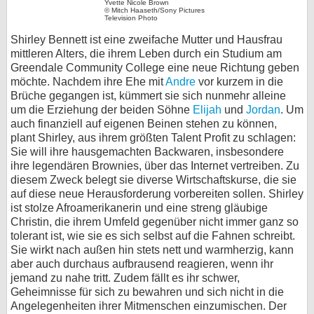
Yvette Nicole Brown
© Mitch Haaseth/Sony Pictures
bei X
Television Photo
Shirley Bennett ist eine zweifache Mutter und Hausfrau
bei Facebook
mittleren Alters, die ihrem Leben durch ein Studium am
Greendale Community College eine neue Richtung geben
möchte. Nachdem ihre Ehe mit
Andre
vor kurzem in die
Kontakt
Brüche gegangen ist, kümmert sie sich nunmehr alleine
um die Erziehung der beiden Söhne
Elijah
und
Jordan
. Um
auch finanziell auf eigenen Beinen stehen zu können,
Nutzungsbedingungen
plant Shirley, aus ihrem größten Talent Profit zu schlagen:
Sie will ihre hausgemachten Backwaren, insbesondere
Datenschutz
ihre legendären Brownies, über das Internet vertreiben. Zu
diesem Zweck belegt sie diverse Wirtschaftskurse, die sie
Cookie-Einstellungen
auf diese neue Herausforderung vorbereiten sollen. Shirley
ist stolze Afroamerikanerin und eine streng gläubige
Impressum
Christin, die ihrem Umfeld gegenüber nicht immer ganz so
tolerant ist, wie sie es sich selbst auf die Fahnen schreibt.
Desktop-Ansicht
Sie wirkt nach außen hin stets nett und warmherzig, kann
myFanbase
aber auch durchaus aufbrausend reagieren, wenn ihr
jemand zu nahe tritt. Zudem fällt es ihr schwer,
Geheimnisse für sich zu bewahren und sich nicht in die
Angelegenheiten ihrer Mitmenschen einzumischen. Der