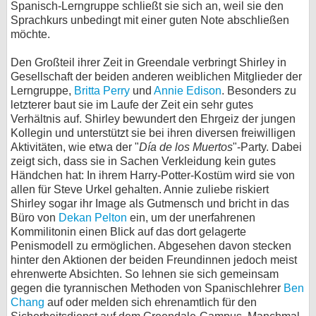
Spanisch-Lerngruppe schließt sie sich an, weil sie den
Sprachkurs unbedingt mit einer guten Note abschließen
möchte.
Den Großteil ihrer Zeit in Greendale verbringt Shirley in
Gesellschaft der beiden anderen weiblichen Mitglieder der
Lerngruppe,
Britta Perry
und
Annie Edison
. Besonders zu
letzterer baut sie im Laufe der Zeit ein sehr gutes
Verhältnis auf. Shirley bewundert den Ehrgeiz der jungen
Kollegin und unterstützt sie bei ihren diversen freiwilligen
Aktivitäten, wie etwa der "
Día de los Muertos
"-Party. Dabei
zeigt sich, dass sie in Sachen Verkleidung kein gutes
Händchen hat: In ihrem Harry-Potter-Kostüm wird sie von
allen für Steve Urkel gehalten. Annie zuliebe riskiert
Shirley sogar ihr Image als Gutmensch und bricht in das
Büro von
Dekan Pelton
ein, um der unerfahrenen
Kommilitonin einen Blick auf das dort gelagerte
Penismodell zu ermöglichen. Abgesehen davon stecken
hinter den Aktionen der beiden Freundinnen jedoch meist
ehrenwerte Absichten. So lehnen sie sich gemeinsam
gegen die tyrannischen Methoden von Spanischlehrer
Ben
Chang
auf oder melden sich ehrenamtlich für den