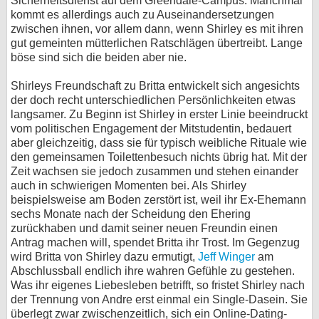
Sicherheitsdienst auf dem Greendale-Campus. Manchmal
kommt es allerdings auch zu Auseinandersetzungen
zwischen ihnen, vor allem dann, wenn Shirley es mit ihren
gut gemeinten mütterlichen Ratschlägen übertreibt. Lange
böse sind sich die beiden aber nie.
Shirleys Freundschaft zu Britta entwickelt sich angesichts
der doch recht unterschiedlichen Persönlichkeiten etwas
langsamer. Zu Beginn ist Shirley in erster Linie beeindruckt
vom politischen Engagement der Mitstudentin, bedauert
aber gleichzeitig, dass sie für typisch weibliche Rituale wie
den gemeinsamen Toilettenbesuch nichts übrig hat. Mit der
Zeit wachsen sie jedoch zusammen und stehen einander
auch in schwierigen Momenten bei. Als Shirley
beispielsweise am Boden zerstört ist, weil ihr Ex-Ehemann
sechs Monate nach der Scheidung den Ehering
zurückhaben und damit seiner neuen Freundin einen
Antrag machen will, spendet Britta ihr Trost. Im Gegenzug
wird Britta von Shirley dazu ermutigt,
Jeff Winger
am
Abschlussball endlich ihre wahren Gefühle zu gestehen.
Was ihr eigenes Liebesleben betrifft, so fristet Shirley nach
der Trennung von Andre erst einmal ein Single-Dasein. Sie
überlegt zwar zwischenzeitlich, sich ein Online-Dating-