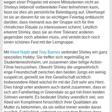
wegen einer Prügelei mit einem Mitstudenten nicht an
Shirleys liebevoll vorbereiteter Feier teilnehmen kann,
fasst sie dies als persönliche Beleidigung auf. Überhaupt
ist sie an diesem für sie so wichtigen Feiertag enttäuscht
darüber, dass niemand aus der Gruppe sich für ihre
christlichen Rituale zu interessieren scheint. Letztlich
erkennt Shirley, dass sie an ihrer Toleranz anderen
gegenüber noch arbeiten muss, und verlebt doch noch
einen schönes Fest mit der Lerngruppe.
Mit
Abed Nadir
und
Troy Barnes
verbindet Shirley ein ganz
spezielles Hobby: Sie treffen sich regelmäßig im
Studentenwohnheim, um zusammen über billige Action-
Filme herzuziehen. Obwohl Shirley die ungewöhnlich
enge Freundschaft zwischen den beiden Jungs ein wenig
suspekt ist, genießt sie ihre Gesellschaft sichtlich.
Insbesondere Abed wächst ihr mit der Zeit sehr ans Herz.
Dies hängt unter anderem auch damit zusammen, dass er
sich am Familientag in Greendale so gut mit ihren beiden
Söhnen versteht. Es bedeutet Shirley unendlich viel, von
Abed ein Kompliment hinsichtlich ihrer Qualitäten als
Mutter zu bekommen, da sie selbst immer wieder daran