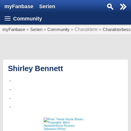
myFanbase
Serien
Serie suchen...
Community
Home
SERIEN
myFanbase
»
Serien
»
Community
» Charaktere »
Charakterbesc
Serien
Kolumnen
Interviews
Shirley Bennett
Veranstaltungen
KULTUR
Specials
SERVICE
Gewinnspiele
Forum