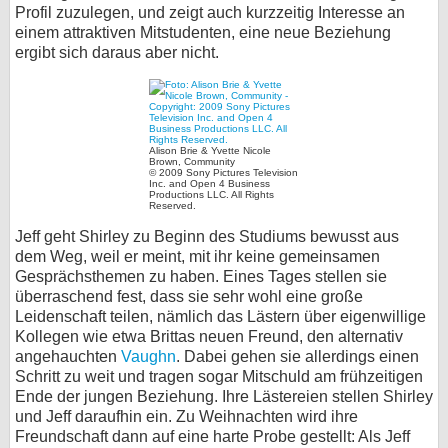
Profil zuzulegen, und zeigt auch kurzzeitig Interesse an
einem attraktiven Mitstudenten, eine neue Beziehung
ergibt sich daraus aber nicht.
Alison Brie & Yvette Nicole
Brown, Community
© 2009 Sony Pictures Television
Inc. and Open 4 Business
Productions LLC. All Rights
Reserved.
Jeff geht Shirley zu Beginn des Studiums bewusst aus
dem Weg, weil er meint, mit ihr keine gemeinsamen
Gesprächsthemen zu haben. Eines Tages stellen sie
überraschend fest, dass sie sehr wohl eine große
Leidenschaft teilen, nämlich das Lästern über eigenwillige
Kollegen wie etwa Brittas neuen Freund, den alternativ
angehauchten
Vaughn
. Dabei gehen sie allerdings einen
Schritt zu weit und tragen sogar Mitschuld am frühzeitigen
Ende der jungen Beziehung. Ihre Lästereien stellen Shirley
und Jeff daraufhin ein. Zu Weihnachten wird ihre
Freundschaft dann auf eine harte Probe gestellt: Als Jeff