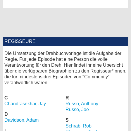
bei X
bei Facebook
Kontakt
REGISSEURE
Nutzungsbedingungen
Die Umsetzung der Drehbuchvorlage ist die Aufgabe der
Regie. Für jede Episode hat eine Person die volle
Datenschutz
Verantwortung für den Dreh. Hier findet ihr eine Übersicht
über die verfügbaren Biographien zu den Regisseur*innen,
die für mindestens drei Episoden von "Community"
Cookie-Einstellungen
verantwortlich waren.
Impressum
C
R
Desktop-Ansicht
Chandrasekhar, Jay
Russo, Anthony
myFanbase
Russo, Joe
D
Davidson, Adam
S
Schrab, Rob
L