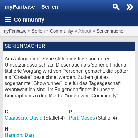
myFanbase
Serien
Serie suchen...
Community
Home
SERIEN
myFanbase
»
Serien
»
Community
» About »
Serienmacher
Serien
SERIENMACHER
Kolumnen
Am Anfang einer Serie steht eine Idee und deren
Umsetzungsvorschlag. Dieser auch als Serienerfindung
Interviews
titulierte Vorgang wird von Personen gemacht, die später
als "Creator" bezeichnet werden. Zudem gibt es
Veranstaltungen
sogenannte "Showrunner", die für das Tagesgeschäft
verantwortlich sind. Im Folgenden findet ihr unsere
KULTUR
Biographien zu den Macher*innen von "Community".
Specials
SERVICE
G
P
Guarascio, David
(Staffel 4)
Port, Moses
(Staffel 4)
Gewinnspiele
H
Forum
Harmon, Dan