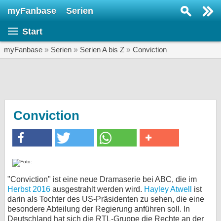
myFanbase
Serien
Serie suchen...
Start
Home
SERIEN
myFanbase
»
Serien
»
Serien A bis Z
»
Conviction
Serien
Kolumnen
Interviews
Conviction
Veranstaltungen
KULTUR
Specials
SERVICE
"Conviction" ist eine neue Dramaserie bei ABC, die im
Herbst 2016
ausgestrahlt werden wird.
Hayley Atwell
ist
Gewinnspiele
darin als Tochter des US-Präsidenten zu sehen, die eine
besondere Abteilung der Regierung anführen soll. In
Forum
Deutschland hat sich die RTL-Gruppe die Rechte an der