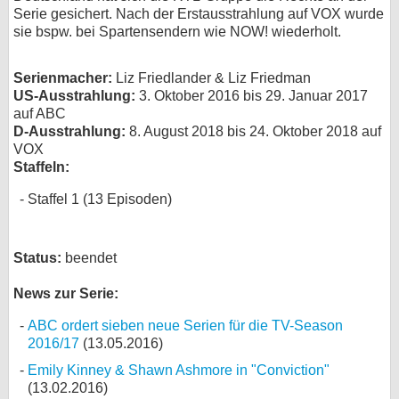
Serie gesichert. Nach der Erstausstrahlung auf VOX wurde
bei X
sie bspw. bei Spartensendern wie NOW! wiederholt.
bei Facebook
Serienmacher:
Liz Friedlander & Liz Friedman
US-Ausstrahlung:
3. Oktober 2016 bis 29. Januar 2017
auf ABC
Kontakt
D-Ausstrahlung:
8. August 2018 bis 24. Oktober 2018 auf
VOX
Nutzungsbedingungen
Staffeln:
Datenschutz
Staffel 1 (13 Episoden)
Cookie-Einstellungen
Status:
beendet
Impressum
News zur Serie:
Desktop-Ansicht
ABC ordert sieben neue Serien für die TV-Season
myFanbase
2016/17
(13.05.2016)
Emily Kinney & Shawn Ashmore in "Conviction"
(13.02.2016)