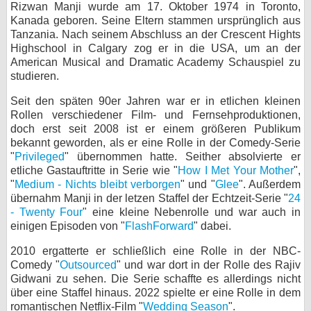
Rizwan Manji wurde am 17. Oktober 1974 in Toronto,
bei X
Kanada geboren. Seine Eltern stammen ursprünglich aus
Tanzania. Nach seinem Abschluss an der Crescent Hights
Highschool in Calgary zog er in die USA, um an der
bei Facebook
American Musical and Dramatic Academy Schauspiel zu
studieren.
Kontakt
Seit den späten 90er Jahren war er in etlichen kleinen
Rollen verschiedener Film- und Fernsehproduktionen,
Nutzungsbedingungen
doch erst seit 2008 ist er einem größeren Publikum
bekannt geworden, als er eine Rolle in der Comedy-Serie
Datenschutz
"
Privileged
" übernommen hatte. Seither absolvierte er
etliche Gastauftritte in Serie wie "
How I Met Your Mother
",
Cookie-Einstellungen
"
Medium - Nichts bleibt verborgen
" und "
Glee
". Außerdem
übernahm Manji in der letzen Staffel der Echtzeit-Serie "
24
- Twenty Four
" eine kleine Nebenrolle und war auch in
Impressum
einigen Episoden von "
FlashForward
" dabei.
Desktop-Ansicht
2010 ergatterte er schließlich eine Rolle in der NBC-
myFanbase
Comedy "
Outsourced
" und war dort in der Rolle des Rajiv
Gidwani zu sehen. Die Serie schaffte es allerdings nicht
über eine Staffel hinaus. 2022 spielte er eine Rolle in dem
romantischen Netflix-Film "
Wedding Season
".