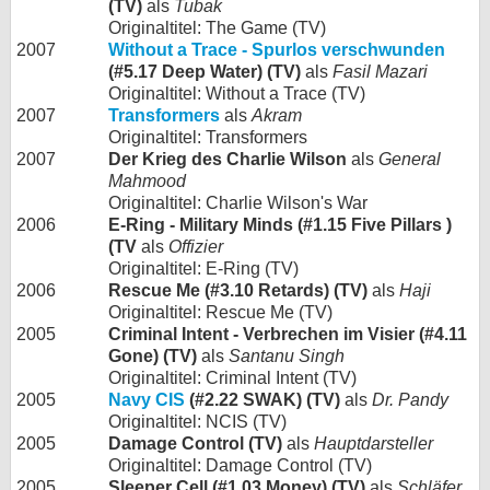
(TV)
als
Tubak
Originaltitel: The Game (TV)
2007
Without a Trace - Spurlos verschwunden
(#5.17 Deep Water) (TV)
als
Fasil Mazari
Originaltitel: Without a Trace (TV)
2007
Transformers
als
Akram
Originaltitel: Transformers
2007
Der Krieg des Charlie Wilson
als
General
Mahmood
Originaltitel: Charlie Wilson's War
2006
E-Ring - Military Minds (#1.15 Five Pillars )
(TV
als
Offizier
Originaltitel: E-Ring (TV)
2006
Rescue Me (#3.10 Retards) (TV)
als
Haji
Originaltitel: Rescue Me (TV)
2005
Criminal Intent - Verbrechen im Visier (#4.11
Gone) (TV)
als
Santanu Singh
Originaltitel: Criminal Intent (TV)
2005
Navy CIS
(#2.22 SWAK) (TV)
als
Dr. Pandy
Originaltitel: NCIS (TV)
2005
Damage Control (TV)
als
Hauptdarsteller
Originaltitel: Damage Control (TV)
2005
Sleeper Cell (#1.03 Money) (TV)
als
Schläfer