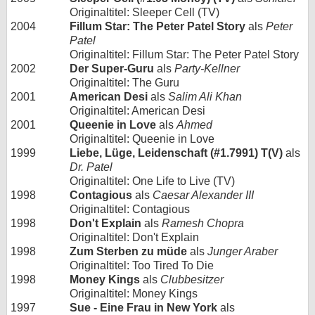
Originaltitel: Sleeper Cell (TV)
2004
Fillum Star: The Peter Patel Story
als
Peter
Patel
Originaltitel: Fillum Star: The Peter Patel Story
2002
Der Super-Guru
als
Party-Kellner
Originaltitel: The Guru
2001
American Desi
als
Salim Ali Khan
Originaltitel: American Desi
2001
Queenie in Love
als
Ahmed
Originaltitel: Queenie in Love
1999
Liebe, Lüge, Leidenschaft (#1.7991) T(V)
als
Dr. Patel
Originaltitel: One Life to Live (TV)
1998
Contagious
als
Caesar Alexander III
Originaltitel: Contagious
1998
Don't Explain
als
Ramesh Chopra
Originaltitel: Don't Explain
1998
Zum Sterben zu müde
als
Junger Araber
Originaltitel: Too Tired To Die
1998
Money Kings
als
Clubbesitzer
Originaltitel: Money Kings
1997
Sue - Eine Frau in New York
als