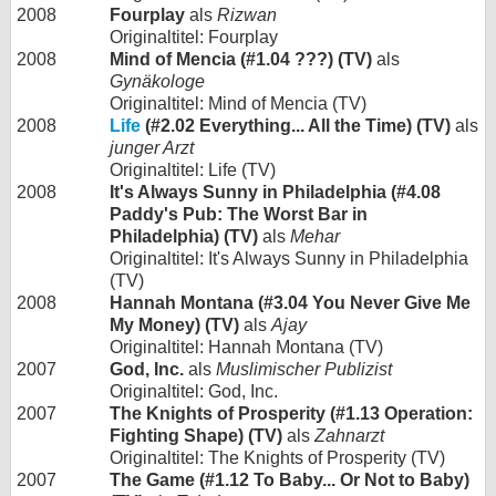
2008
Fourplay
als
Rizwan
Originaltitel: Fourplay
2008
Mind of Mencia (#1.04 ???) (TV)
als
Gynäkologe
Originaltitel: Mind of Mencia (TV)
2008
Life
(#2.02 Everything... All the Time) (TV)
als
junger Arzt
Originaltitel: Life (TV)
2008
It's Always Sunny in Philadelphia (#4.08
Paddy's Pub: The Worst Bar in
Philadelphia) (TV)
als
Mehar
Originaltitel: It's Always Sunny in Philadelphia
(TV)
2008
Hannah Montana (#3.04 You Never Give Me
My Money) (TV)
als
Ajay
Originaltitel: Hannah Montana (TV)
2007
God, Inc.
als
Muslimischer Publizist
Originaltitel: God, Inc.
2007
The Knights of Prosperity (#1.13 Operation:
Fighting Shape) (TV)
als
Zahnarzt
Originaltitel: The Knights of Prosperity (TV)
2007
The Game (#1.12 To Baby... Or Not to Baby)