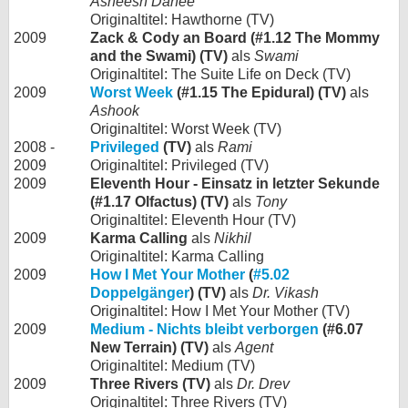
Asheesh Danee
Originaltitel: Hawthorne (TV)
2009
Zack & Cody an Board (#1.12 The Mommy
and the Swami) (TV)
als
Swami
Originaltitel: The Suite Life on Deck (TV)
2009
Worst Week
(#1.15 The Epidural) (TV)
als
Ashook
Originaltitel: Worst Week (TV)
2008 -
Privileged
(TV)
als
Rami
2009
Originaltitel: Privileged (TV)
2009
Eleventh Hour - Einsatz in letzter Sekunde
(#1.17 Olfactus) (TV)
als
Tony
Originaltitel: Eleventh Hour (TV)
2009
Karma Calling
als
Nikhil
Originaltitel: Karma Calling
2009
How I Met Your Mother
(
#5.02
Doppelgänger
) (TV)
als
Dr. Vikash
Originaltitel: How I Met Your Mother (TV)
2009
Medium - Nichts bleibt verborgen
(#6.07
New Terrain) (TV)
als
Agent
Originaltitel: Medium (TV)
2009
Three Rivers (TV)
als
Dr. Drev
Originaltitel: Three Rivers (TV)