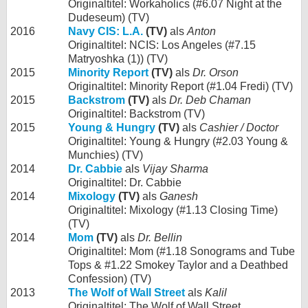
Originaltitel: Workaholics (#6.07 Night at the
Dudeseum) (TV)
2016
Navy CIS: L.A.
(TV)
als
Anton
Originaltitel: NCIS: Los Angeles (#7.15
Matryoshka (1)) (TV)
2015
Minority Report
(TV)
als
Dr. Orson
Originaltitel: Minority Report (#1.04 Fredi) (TV)
2015
Backstrom
(TV)
als
Dr. Deb Chaman
Originaltitel: Backstrom (TV)
2015
Young & Hungry
(TV)
als
Cashier / Doctor
Originaltitel: Young & Hungry (#2.03 Young &
Munchies) (TV)
2014
Dr. Cabbie
als
Vijay Sharma
Originaltitel: Dr. Cabbie
2014
Mixology
(TV)
als
Ganesh
Originaltitel: Mixology (#1.13 Closing Time)
(TV)
2014
Mom
(TV)
als
Dr. Bellin
Originaltitel: Mom (#1.18 Sonograms and Tube
Tops & #1.22 Smokey Taylor and a Deathbed
Confession) (TV)
2013
The Wolf of Wall Street
als
Kalil
Originaltitel: The Wolf of Wall Street