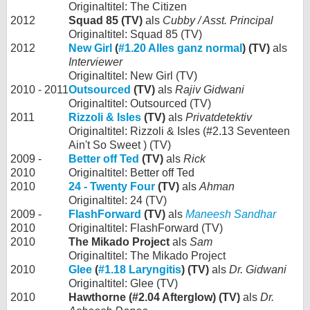
Originaltitel: The Citizen
2012
Squad 85 (TV)
als
Cubby / Asst. Principal
Originaltitel: Squad 85 (TV)
2012
New Girl
(
#1.20 Alles ganz normal
) (TV)
als
Interviewer
Originaltitel: New Girl (TV)
2010 - 2011
Outsourced
(TV)
als
Rajiv Gidwani
Originaltitel: Outsourced (TV)
2011
Rizzoli & Isles
(TV)
als
Privatdetektiv
Originaltitel: Rizzoli & Isles (#2.13 Seventeen
Ain't So Sweet ) (TV)
2009 -
Better off Ted
(TV)
als
Rick
2010
Originaltitel: Better off Ted
2010
24 - Twenty Four
(TV)
als
Ahman
Originaltitel: 24 (TV)
2009 -
FlashForward
(TV)
als
Maneesh Sandhar
2010
Originaltitel: FlashForward (TV)
2010
The Mikado Project
als
Sam
Originaltitel: The Mikado Project
2010
Glee
(
#1.18 Laryngitis
) (TV)
als
Dr. Gidwani
Originaltitel: Glee (TV)
2010
Hawthorne (#2.04 Afterglow) (TV)
als
Dr.