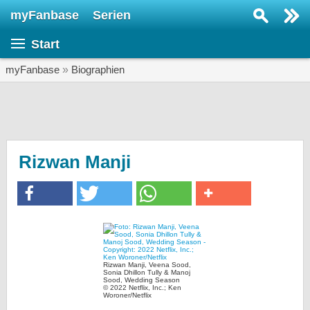
myFanbase
Serien
Serie suchen...
Start
Home
SERIEN
myFanbase
»
Biographien
Serien
Kolumnen
Interviews
Rizwan Manji
Veranstaltungen
KULTUR
Specials
SERVICE
Rizwan Manji, Veena Sood,
Gewinnspiele
Sonia Dhillon Tully & Manoj
Sood, Wedding Season
© 2022 Netflix, Inc.; Ken
Woroner/Netflix
Forum