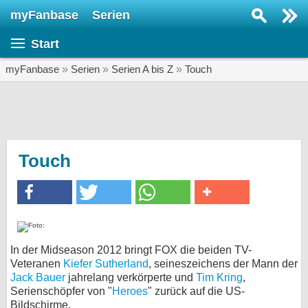
myFanbase
Serien
Serie suchen...
Start
Home
SERIEN
myFanbase
»
Serien
»
Serien A bis Z
»
Touch
Serien
Kolumnen
Interviews
Touch
Veranstaltungen
KULTUR
Specials
SERVICE
In der Midseason 2012 bringt FOX die beiden TV-
Veteranen
Kiefer Sutherland
, seineszeichens der Mann der
Gewinnspiele
Jack Bauer
jahrelang verkörperte und
Tim Kring
,
Serienschöpfer von "
Heroes
" zurück auf die US-
Forum
Bildschirme.