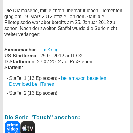
bei X
Die Dramaserie, mit leichten übernatürlichen Elementen,
ging am 19. März 2012 offiziell an den Start, die
bei Facebook
Pilotepisode war aber bereits am 25. Januar 2012 zu
sehen. Nach der zweiten Staffel wurde die Serie nicht
weiter verlängert.
Kontakt
Serienmacher:
Tim Kring
Nutzungsbedingungen
US-Starttermin:
25.01.2012 auf FOX
D-Starttermin:
27.02.2012 auf ProSieben
Datenschutz
Staffeln:
Staffel 1 (13 Episoden) -
bei amazon bestellen
|
Cookie-Einstellungen
Download bei iTunes
Impressum
Staffel 2 (13 Episoden)
Desktop-Ansicht
myFanbase
Die Serie "Touch" ansehen: