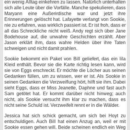
ein wenig Alltag einkehren zu lassen. Natürlich unterhalten
sich alle Leute über die Vorfälle. Manche spekulieren, dass
Maryann eine Außerirdische war und jetzt ihre
Erinnerungen gelöscht hat. Lafayette verlangt von Sookie,
nie zu erfahren, was wirklich passiert ist. Er ist froh, dass er
all das Schreckliche nicht weiß. Andy regt sich über Jane
Bodehouse auf, die unwahre Geschichten erzählt. Aber
Jason erklärt ihm, dass wahre Helden über ihre Taten
schweigen und nicht damit prahlen.
Sookie bekommt ein Paket von Bill geliefert, das ein lila
Kleid enthält. Bevor sie die Karte richtig lesen kann, wird
sie von Eggs erschreckt. Er möchte die Löcher aus seinen
Gedanken füllen, um zu wissen, wer er ist. Als Sookie in
seinen Gedanken die Verzweiflung hört, hilft sie ihm. Dabei
sieht Eggs, dass er Miss Jeanette, Daphne und fast auch
Sam getötet hat. Er kommt darüber nicht hinweg; auch
nicht, als Sookie versucht ihm klar zu machen, dass es
nicht seine Schuld ist. Verzweifelt rennt er in die Wälder.
Jessica hat sich schick gemacht, um sich bei Hoyt zu
entschuldigen. Auch Bill hat einen Anzug an, weil er mit
Sookie essen gehen will. Beide scheinen endlich ein Weg