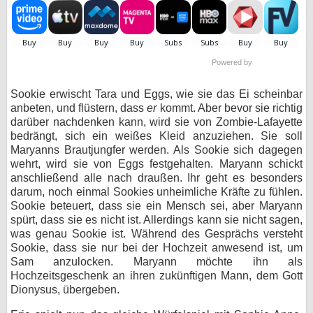
bei X
bei Facebook
Powered by
Sookie erwischt Tara und Eggs, wie sie das Ei scheinbar
Kontakt
anbeten, und flüstern, dass
er
kommt. Aber bevor sie richtig
darüber nachdenken kann, wird sie von Zombie-Lafayette
Nutzungsbedingungen
bedrängt, sich ein weißes Kleid anzuziehen. Sie soll
Maryanns Brautjungfer werden. Als Sookie sich dagegen
Datenschutz
wehrt, wird sie von Eggs festgehalten. Maryann schickt
anschließend alle nach draußen. Ihr geht es besonders
Cookie-Einstellungen
darum, noch einmal Sookies unheimliche Kräfte zu fühlen.
Sookie beteuert, dass sie ein Mensch sei, aber Maryann
Impressum
spürt, dass sie es nicht ist. Allerdings kann sie nicht sagen,
was genau Sookie ist. Während des Gesprächs versteht
Desktop-Ansicht
Sookie, dass sie nur bei der Hochzeit anwesend ist, um
myFanbase
Sam anzulocken. Maryann möchte ihn als
Hochzeitsgeschenk an ihren zukünftigen Mann, dem Gott
Dionysus, übergeben.