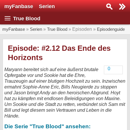
myFanbase
Serien
Serie suchen...
True Blood
Home
SERIEN
myFanbase
»
Serien
»
True Blood
» Episoden »
Episodenguide
Serien
Episode: #2.12 Das Ende des
Kolumnen
Horizonts
Interviews
0
Maryann bereitet sich auf eine äußerst brutale
Opfergabe vor und Sookie hat die Ehre,
Veranstaltungen
Trauzeugin auf einer blutigen Hochzeit zu sein. Inzwischen
KULTUR
ermahnt Sophie-Anne Eric, Bills Neugierde zu stoppen
und Jason bringt Andy an den heroischen Abgrund. Hoyt
Specials
hat zu kämpfen mit endlosen Beleidigungen von Maxine.
SERVICE
Um Sookie und die Stadt zu retten, verbündet sich Sam mit
Bill und legt diesem sein Vertrauen und Leben in die
Gewinnspiele
Hände.
Forum
Die Serie "True Blood" ansehen: