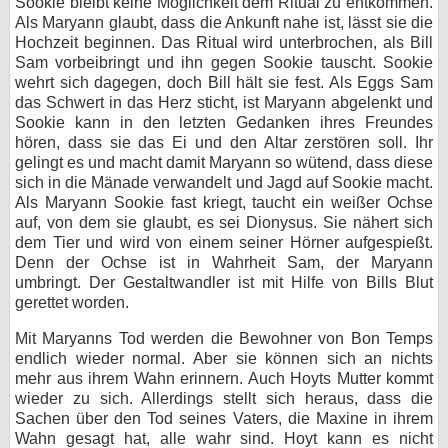
Sookie bleibt keine Möglichkeit dem Ritual zu entkommen.
Als Maryann glaubt, dass die Ankunft nahe ist, lässt sie die
Hochzeit beginnen. Das Ritual wird unterbrochen, als Bill
Sam vorbeibringt und ihn gegen Sookie tauscht. Sookie
wehrt sich dagegen, doch Bill hält sie fest. Als Eggs Sam
das Schwert in das Herz sticht, ist Maryann abgelenkt und
Sookie kann in den letzten Gedanken ihres Freundes
hören, dass sie das Ei und den Altar zerstören soll. Ihr
gelingt es und macht damit Maryann so wütend, dass diese
sich in die Mänade verwandelt und Jagd auf Sookie macht.
Als Maryann Sookie fast kriegt, taucht ein weißer Ochse
auf, von dem sie glaubt, es sei Dionysus. Sie nähert sich
dem Tier und wird von einem seiner Hörner aufgespießt.
Denn der Ochse ist in Wahrheit Sam, der Maryann
umbringt. Der Gestaltwandler ist mit Hilfe von Bills Blut
gerettet worden.
Mit Maryanns Tod werden die Bewohner von Bon Temps
endlich wieder normal. Aber sie können sich an nichts
mehr aus ihrem Wahn erinnern. Auch Hoyts Mutter kommt
wieder zu sich. Allerdings stellt sich heraus, dass die
Sachen über den Tod seines Vaters, die Maxine in ihrem
Wahn gesagt hat, alle wahr sind. Hoyt kann es nicht