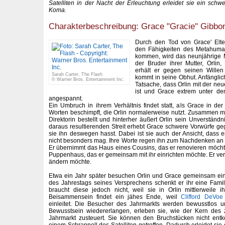
Satelliten in der Nacht der Erleuchtung erleidet sie ein schw
Koma.
Charakterbeschreibung: Grace "Gracie" Gibbons
Durch den Tod von Grace' Elte
den Fähigkeiten des Metahuma
kommen, wird das neunjährige 
der Bruder ihrer Mutter, Orlin,
erhält er gegen seinen Wille
Sarah Carter, The Flash
kommt in seine Obhut. Anfänglic
© Warner Bros. Entertainment Inc.
Tatsache, dass Orlin mit der ne
ist und Grace extrem unter dem 
angespannt.
Ein Umbruch in ihrem Verhältnis findet statt, als Grace in der
Worten beschimpft, die Orlin normalerweise nutzt. Zusammen m
Direktorin bestellt und hinterher äußert Orlin sein Unverständn
daraus resultierenden Streit erhebt Grace schwere Vorwürfe geg
sie ihn deswegen hasst. Dabei ist sie auch der Ansicht, dass e
nicht besonders mag. Ihre Worte regen ihn zum Nachdenken an u
Er übernimmt das Haus eines Cousins, das er renovieren möcht
Puppenhaus, das er gemeinsam mit ihr einrichten möchte. Er versp
ändern möchte.
Etwa ein Jahr später besuchen Orlin und Grace gemeinsam ein
des Jahrestags seines Versprechens schenkt er ihr eine Fami
braucht diese jedoch nicht, weil sie in Orlin mittlerweile ih
Beisammensein findet ein jähes Ende, weil
Clifford DeVoe
einleitet. Die Besucher des Jahrmarkts werden bewusstlos 
Bewusstsein wiedererlangen, erleben sie, wie der Kern des z
Jahrmarkt zusteuert. Sie können den Bruchstücken nicht en