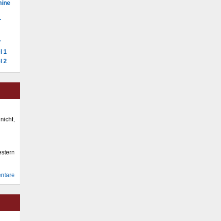
mine
-
"
l 1
l 2
icht,
stern
ntare