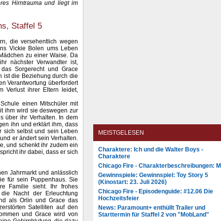
eres Hirntrauma und liegt im
, Staffel 5
rn, die versehentlich wegen
ns Vickie Bolen ums Leben
Mädchen zu einer Waise. Da
 ihr nächster Verwandter ist,
n das Sorgerecht und Grace
h ist die Beziehung durch die
uen Verantwortung überfordert
Verlust ihrer Eltern leidet,
 Schule einen Mitschüler mit
it ihm wird sie deswegen zur
is über ihr Verhalten. In dem
en ihn und erklärt ihm, dass
r sich selbst und sein Leben
MEISTGELESEN
nd er ändert sein Verhalten.
e, und schenkt ihr zudem ein
Charaktere: Ich und die Walter Boys -
richt ihr dabei, dass er sich
Charaktere
Chicago Fire - Charakterbeschreibungen: 
en Jahrmarkt und anlässlich
Gewinnspiele: Gewinnspiel: Toy Story 5
lie für sein Puppenhaus. Sie
(Kinostart: 23. Juli 2026)
re Familie sieht. Ihr frohes
Chicago Fire - Episodenguide: #12.06 Die
die Nacht der Erleuchtung
Hochzeitsfeier
und als Orlin und Grace das
erstörten Satelliten auf den
News: Paramount+ enthüllt Trailer und
tkommen und Grace wird von
Starttermin für Staffel 2 von "MobLand"