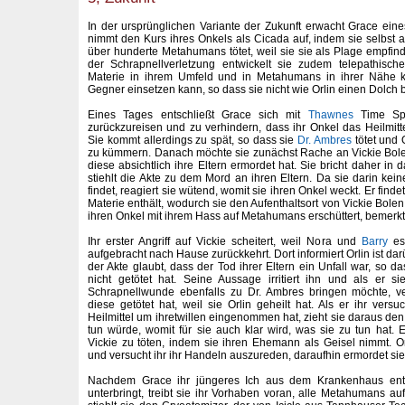
In der ursprünglichen Variante der Zukunft erwacht Grace e
nimmt den Kurs ihres Onkels als Cicada auf, indem sie selbst a
über hunderte Metahumans tötet, weil sie sie als Plage empfind
der Schrapnellverletzung entwickelt sie zudem telepathische
Materie in ihrem Umfeld und in Metahumans in ihrer Nähe k
Gegner einsetzen kann, so dass sie nicht wie Orlin einen Dolch b
Eines Tages entschließt Grace sich mit
Thawnes
Time Sph
zurückzureisen und zu verhindern, dass ihr Onkel das Heilmit
Sie kommt allerdings zu spät, so dass sie
Dr. Ambres
tötet und 
zu kümmern. Danach möchte sie zunächst Rache an Vickie Bolen
diese absichtlich ihre Eltern ermordet hat. Sie bricht daher in 
stiehlt die Akte zu dem Mord an ihren Eltern. Da sie darin kei
findet, reagiert sie wütend, womit sie ihren Onkel weckt. Er find
Materie enthält, wodurch sie den Aufenthaltsort von Vickie Bole
ihren Onkel mit ihrem Hass auf Metahumans erschüttert, bemerkt 
Ihr erster Angriff auf Vickie scheitert, weil Nora und
Barry
es 
aufgebracht nach Hause zurückkehrt. Dort informiert Orlin ist da
der Akte glaubt, dass der Tod ihrer Eltern ein Unfall war, so das
nicht getötet hat. Seine Aussage irritiert ihn und als er s
Schrapnellwunde ebenfalls zu Dr. Ambres bringen möchte, ver
diese getötet hat, weil sie Orlin geheilt hat. Als er ihr vers
Heilmittel um ihretwillen eingenommen hat, zieht sie daraus den 
tun würde, womit für sie auch klar wird, was sie zu tun hat. E
Vickie zu töten, indem sie ihren Ehemann als Geisel nimmt. O
und versucht ihr ihr Handeln auszureden, daraufhin ermordet sie
Nachdem Grace ihr jüngeres Ich aus dem Krankenhaus entf
unterbringt, treibt sie ihr Vorhaben voran, alle Metahumans au