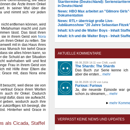
 eine Gehirnblutung, die dazu
Starttermine (Deutschland): Serienstartter
können die Ärzte ihrem Onkel
in Deutschland
rt. In seiner Wut über die
News: HBO Max arbeitet an "Gilmore Girls"
da und nimmt sich vor jeden
Dokumentation
News: RTL+ überträgt große Live-
n nicht entfernen können, wird
Jubiläumsshow "20 Jahre Sebastian Fitzek
zum Metahuman macht und zum
Inhalt: Ich und die Walter Boys - Inhalt Staffe
mmen lässt. Das lässt ihren
Inhalt: Ich und die Walter Boys - Inhalt Staffe
sie in ihrem Geist von
Nora
um ihren Onkel zu retten. Sie
kenwelt mit in das Haus ihres
Noras Wunsch hin kehrt Grace
 dass sie alles hören kann, so
AKTUELLE KOMMENTARE
 die Schuld an der Situation
icht wahrhaben will und fest
08.08.2026 14:11 von Chilli_vanilli
junge Frau in ihrem Geist von
The Shards: The Shards
ch mit Hilfe ihrer Eltern die
Das Buch zur Serie kenne ich n
t Grace mit, dass Nora eine
aber die ersten...
mehr
04.08.2026 10:29 von Lena
 besucht, weil diese sie von
Furious: Furious
vertraut Grace ihren Worten
Ja, die neueste Episode war ge
ern auch ihr Onkel. Dadurch
schon zu streamen,...
mehr
orgt dafür, dass sie aufwacht.
el geben, wodurch auch ihre
mehr Komme
r zukünftiges Ich besiegt, die
öst. Hinterher wird Grace in
VERPASST KEINE NEWS UND UPDATES
 als Cicada, Staffel