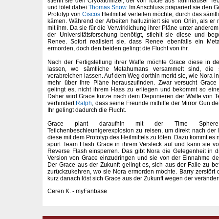
stiehlt sie den Cryoatomizer, der von Icicle aus Tannhauser T
und tötet dabei
Thomas Snow
. Im Anschluss präpariert sie den 
Prototyp von
Ciscos
Heilmittel verteilen möchte, durch das sä
kämen. Während der Arbeiten halluziniert sie von Orlin, als er
mit ihm. Da sie für die Verwirklichung ihrer Pläne unter ander
der Universitätsforschung benötigt, stiehlt sie diese und b
Renee. Sofort realisiert sie, dass Renee ebenfalls ein Me
ermorden, doch den beiden gelingt die Flucht von ihr.
Nach der Fertigstellung ihrer Waffe möchte Grace diese in d
lassen, wo sämtliche Metahumans versammelt sind, die si
verabreichen lassen. Auf dem Weg dorthin merkt sie, wie Nora i
mehr über ihre Pläne herauszufinden. Zwar versucht Grace
gelingt es, nicht ihrem Hass zu erliegen und bekommt so ein
Daher wird Grace kurze nach dem Deponieren der Waffe von Tea
verhindert
Ralph
, dass seine Freunde mithilfe der Mirror Gun de
Ihr gelingt dadurch die Flucht.
Grace plant daraufhin mit der Time Spher
Teilchenbeschleunigerexplosion zu reisen, um direkt nach de
diese mit dem Prototyp des Heilmittels zu töten. Dazu kommt es 
spürt Team Flash Grace in ihrem Versteck auf und kann sie vo
Reverse Flash einsperren. Das gibt Nora die Gelegenheit in 
Version von Grace einzudringen und sie von der Einnahme des
Der Grace aus der Zukunft gelingt es, sich aus der Falle zu be
zurückzukehren, wo sie Nora ermorden möchte. Barry zerstört
kurz danach löst sich Grace aus der Zukunft wegen der veränderte
Ceren K. - myFanbase