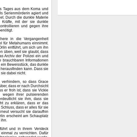
ines Tages aus dem Koma und
ls Serienmörderin agiert und
et. Durch die dunkle Materie
 Kräfte, mit der sie dunkle
ontrollieren und gegen ihre
enötigt.
ere in die Vergangenheit
tel für Metahumans einnimmt.
Orlin entführt, um sich um ihn
 üben, weil sie glaubt, dass
das Archiv der Polizei ein und
ne brauchbaren Informationen
et ein Beweisstück, das dunkle
n herausfinden kann. Dass sie
sie dabei nicht.
verhindern, so dass Grace
rüber, dass er nach Durchsicht
s er froh ist, dass sie Vickie
ie wegen ihrer pulsierenden
deutlicht sie ihm, dass sie
ucht zu erklären, dass er das
Schluss, dass er alles für sie
rneut versucht sie daraufhin
rlin erscheint am Schauplatz
 ihn.
ührt und in ihrem Versteck
f einmal zu vernichten. Dafür