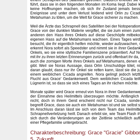
einem Schrapnell des Satelliten getroffen. Dadurch erleidet sie
führt, dass sie in den folgenden Monaten im Koma liegt. Dabei 
keine Hoffnungen machen, ob sich ihr Zustand jemals besse
Ereignisse und unter dem Verlust leidend wird Orlin zu Cica
Metahuman zu töten, um die Welt für Grace sicherer zu machen.
Weil die Ärzte das Schrapnell des Satelliten bei der Notoperatio
Grace von der dunklen Materie vergiftet, die sie zum einen 
anderen den Hass ihres Onkels auf diese Geschöpfe mitbeko
eigenen Hass auf die Metahumans wachsen. Eines Tages wird 
besucht, die ihr eigentlich helfen möchte, wieder aufzuwachen, 
erkennt Nora sofort als Speedster und nimmt sie in ihrer Gedan
Onkels, wo sie eine idyllische Familienszene präsentiert. Auf 
mit ihr zu ihren letzten Erinnerungen zurück und offenbart ihr da,
auch die zornigen Worte ihres Onkels auf Metahumans, denen er
gibt. Weil sie Noras Aussage, dass Orlin Unschuldige tötet, n
daran glaubt, dass nur ihr Onkel sie retten kann, lässt sie die 
einem weiblichen Cicada angreifen. Nora gelingt jedoch letztli
Flucht aus Grace' Gedankenwelt. Dem weiblichen Cicada teil
Lügnerin ist, so dass sie sich eines Tages an ihr rächen möchte.
Monate später wird Grace erneut von Nora in ihrer Gedankenwelt
der Einnahme des Heilmittels überzeugen möchte. Anfänglich 
nicht, doch in ihrem Geist erscheint nicht nur Cicada, sond
begreift Grace, dass sie auch ein Metahuman ist und sie selbst s
Im Anschluss daran lässt sie sich von dem Team das Heilmitt
Schrapnellverletzung heilt. Danach erlebt sie, wie Team Flash ih
sich durch die Veränderungen an der Zeitlinie schließlich aufl
einer Pflegefamilie untergebracht.
Charakterbeschreibung: Grace "Gracie" Gibbons
5, Zukunft