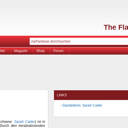
The Fl
ller
Magazin
Shop
Forum
LINKS
Darstellerin: Sarah Carter
wachsene:
Sarah Carter
) ist in
 Durch den herabstürzenden