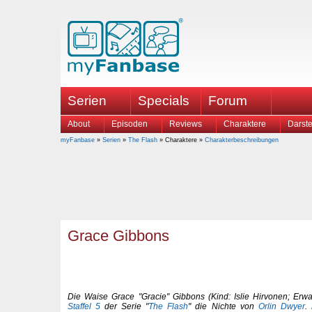
Serien
Specials
Forum
About
Episoden
Reviews
Charaktere
Darste
myFanbase
»
Serien
»
The Flash
» Charaktere »
Charakterbeschreibungen
Grace Gibbons
Die Waise Grace "Gracie" Gibbons (Kind: Islie Hirvonen; Er
Staffel 5
der Serie "
The Flash
" die Nichte von
Orlin Dwyer
.