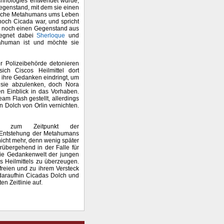
echnologies entwendet wurde,
Gegenstand, mit dem sie einen
mtliche Metahumans ums Leben
 noch Cicada war, und spricht
em noch einen Gegenstand aus
egegnet dabei
Sherloque
und
tahuman ist und möchte sie
er Polizeibehörde detonieren
ch Ciscos Heilmittel dort
n ihre Gedanken eindringt, um
 sie abzulenken, doch Nora
en Einblick in das Vorhaben.
m Flash gestellt, allerdings
n Dolch von Orlin vernichten.
e zum Zeitpunkt der
r Entstehung der Metahumans
nicht mehr, denn wenig später
rübergehend in der Falle für
die Gedankenwelt der jungen
 Heilmittels zu überzeugen.
freien und zu ihrem Versteck
 daraufhin Cicadas Dolch und
n Zeitlinie auf.