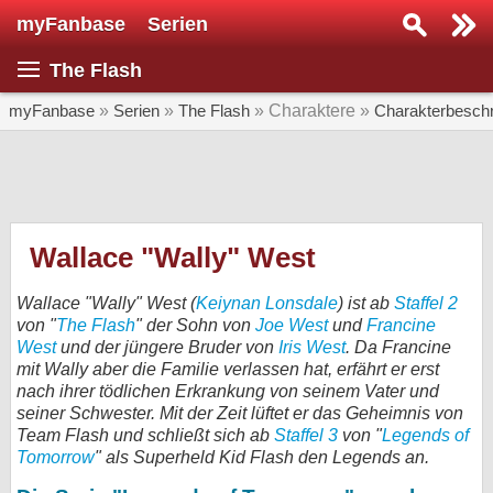
myFanbase
Serien
Serie suchen...
The Flash
Home
SERIEN
myFanbase
»
Serien
»
The Flash
» Charaktere »
Charakterbesch
Serien
Kolumnen
Interviews
Wallace "Wally" West
Veranstaltungen
Wallace "Wally" West (
Keiynan Lonsdale
) ist ab
Staffel 2
KULTUR
von "
The Flash
" der Sohn von
Joe West
und
Francine
West
und der jüngere Bruder von
Iris West
. Da Francine
Specials
mit Wally aber die Familie verlassen hat, erfährt er erst
nach ihrer tödlichen Erkrankung von seinem Vater und
SERVICE
seiner Schwester. Mit der Zeit lüftet er das Geheimnis von
Gewinnspiele
Team Flash und schließt sich ab
Staffel 3
von "
Legends of
Tomorrow
" als Superheld Kid Flash den Legends an.
Forum