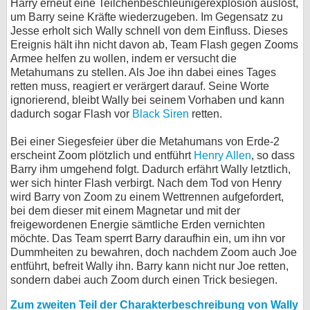
Harry erneut eine Teilchenbeschleunigerexplosion auslöst,
um Barry seine Kräfte wiederzugeben. Im Gegensatz zu
Jesse erholt sich Wally schnell von dem Einfluss. Dieses
Ereignis hält ihn nicht davon ab, Team Flash gegen Zooms
Armee helfen zu wollen, indem er versucht die
Metahumans zu stellen. Als Joe ihn dabei eines Tages
retten muss, reagiert er verärgert darauf. Seine Worte
ignorierend, bleibt Wally bei seinem Vorhaben und kann
dadurch sogar Flash vor
Black Siren
retten.
Bei einer Siegesfeier über die Metahumans von Erde-2
erscheint Zoom plötzlich und entführt
Henry Allen
, so dass
Barry ihm umgehend folgt. Dadurch erfährt Wally letztlich,
wer sich hinter Flash verbirgt. Nach dem Tod von Henry
wird Barry von Zoom zu einem Wettrennen aufgefordert,
bei dem dieser mit einem Magnetar und mit der
freigewordenen Energie sämtliche Erden vernichten
möchte. Das Team sperrt Barry daraufhin ein, um ihn vor
Dummheiten zu bewahren, doch nachdem Zoom auch Joe
entführt, befreit Wally ihn. Barry kann nicht nur Joe retten,
sondern dabei auch Zoom durch einen Trick besiegen.
Zum zweiten Teil der Charakterbeschreibung von Wally