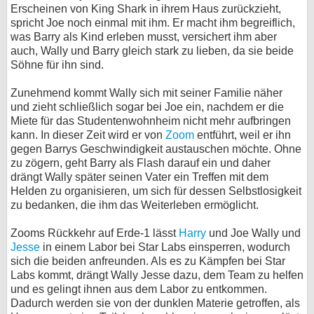
Erscheinen von King Shark in ihrem Haus zurückzieht,
spricht Joe noch einmal mit ihm. Er macht ihm begreiflich,
was Barry als Kind erleben musst, versichert ihm aber
auch, Wally und Barry gleich stark zu lieben, da sie beide
Söhne für ihn sind.
Zunehmend kommt Wally sich mit seiner Familie näher
und zieht schließlich sogar bei Joe ein, nachdem er die
Miete für das Studentenwohnheim nicht mehr aufbringen
kann. In dieser Zeit wird er von
Zoom
entführt, weil er ihn
gegen Barrys Geschwindigkeit austauschen möchte. Ohne
zu zögern, geht Barry als Flash darauf ein und daher
drängt Wally später seinen Vater ein Treffen mit dem
Helden zu organisieren, um sich für dessen Selbstlosigkeit
zu bedanken, die ihm das Weiterleben ermöglicht.
Zooms Rückkehr auf Erde-1 lässt
Harry
und Joe Wally und
Jesse
in einem Labor bei Star Labs einsperren, wodurch
sich die beiden anfreunden. Als es zu Kämpfen bei Star
Labs kommt, drängt Wally Jesse dazu, dem Team zu helfen
und es gelingt ihnen aus dem Labor zu entkommen.
Dadurch werden sie von der dunklen Materie getroffen, als