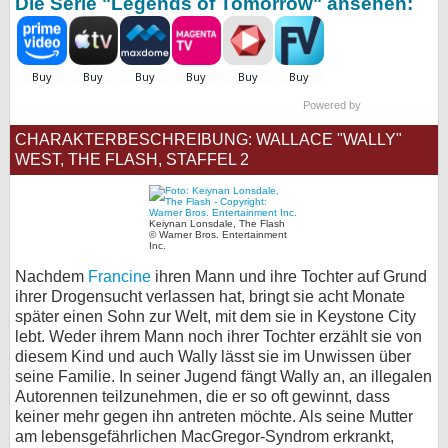
Die Serie "Legends of Tomorrow" ansehen:
bei X
bei Facebook
Powered by
Kontakt
CHARAKTERBESCHREIBUNG: WALLACE "WALLY"
WEST, THE FLASH, STAFFEL 2
Nutzungsbedingungen
Datenschutz
Keiynan Lonsdale, The Flash
© Warner Bros. Entertainment
Inc.
Cookie-Einstellungen
Nachdem
Francine
ihren Mann und ihre Tochter auf Grund
ihrer Drogensucht verlassen hat, bringt sie acht Monate
Impressum
später einen Sohn zur Welt, mit dem sie in Keystone City
lebt. Weder ihrem Mann noch ihrer Tochter erzählt sie von
Desktop-Ansicht
diesem Kind und auch Wally lässt sie im Unwissen über
myFanbase
seine Familie. In seiner Jugend fängt Wally an, an illegalen
Autorennen teilzunehmen, die er so oft gewinnt, dass
keiner mehr gegen ihn antreten möchte. Als seine Mutter
am lebensgefährlichen MacGregor-Syndrom erkrankt,