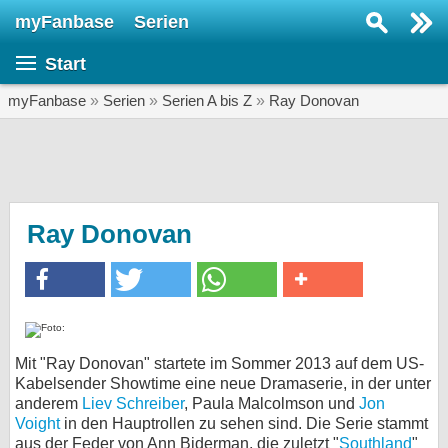
myFanbase
Serien
Serie suchen...
Start
Home
SERIEN
myFanbase
»
Serien
»
Serien A bis Z
»
Ray Donovan
Serien
Kolumnen
Interviews
Ray Donovan
Veranstaltungen
KULTUR
Specials
SERVICE
Mit "Ray Donovan" startete im Sommer 2013 auf dem US-
Kabelsender Showtime eine neue Dramaserie, in der unter
Gewinnspiele
anderem
Liev Schreiber
, Paula Malcolmson und
Jon
Voight
in den Hauptrollen zu sehen sind. Die Serie stammt
Forum
aus der Feder von Ann Biderman, die zuletzt "
Southland
"