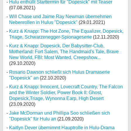
Hulu enthüllt Starttermin für "Dopesick" mit Teaser
(07.08.2021)
Will Chase und Jaime Ray Newman übernehmen
Nebenrollen in Hulus "Dopesick"
(29.01.2021)
Kurz & Knapp: The Hot Zone, The Equalizer, Dopesick,
Triage, Schwarzenegger-Spionageserie
(12.11.2020)
Kurz & Knapp: Dopesick, Der Babysitter-Club,
Motherland: Fort Salem, The Handmaid's Tale, Brave
New World, FBI: Most Wanted, Creepshow...
(29.10.2020)
Rosario Dawson schließt sich Hulus Dramaserie
"Dopesick" an
(22.10.2020)
Kurz & Knapp: Innocent, Lovecraft Country, The Falcon
and the Winter Soldier, Power Book II: Ghost,
Dopesick,Triage, Wynonna Earp, High Desert
(23.09.2020)
Jake McDorman und Phillipa Soo schließen sich
"Dopesick" für Hulu an
(21.09.2020)
Kaitlyn Dever übernimmt Hauptrolle in Hulu-Drama