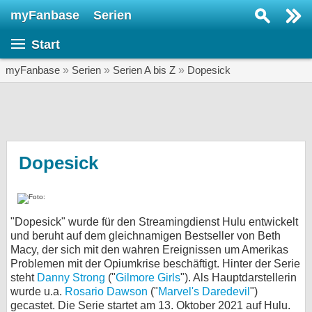
myFanbase
Serien
Serie suchen...
Start
Home
SERIEN
myFanbase
»
Serien
»
Serien A bis Z
»
Dopesick
Serien
Kolumnen
Interviews
Dopesick
Veranstaltungen
KULTUR
"Dopesick" wurde für den Streamingdienst Hulu entwickelt
Specials
und beruht auf dem gleichnamigen Bestseller von Beth
Macy, der sich mit den wahren Ereignissen um Amerikas
SERVICE
Problemen mit der Opiumkrise beschäftigt. Hinter der Serie
Gewinnspiele
steht
Danny Strong
("
Gilmore Girls
"). Als Hauptdarstellerin
wurde u.a.
Rosario Dawson
("
Marvel's Daredevil
")
Forum
gecastet. Die Serie startet am 13. Oktober 2021 auf Hulu.