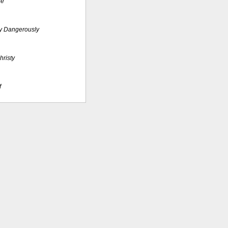
ne
y Dangerously
risty
f