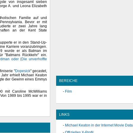
gste von insgesamt sieben
eorge A. und Leona Elizabeth
holischen Familie auf und
Pennsylvania. Bevor er mit
tudierte er zwei Jahre lang
haften an der Kent State
nupperte er in den Stand-Up-
ne Karriere voranzubringen.
89 wurde er als Batman im
ür "Batmans Rückkehr" ein.
rdman oder (Die unverhoffte
iniserie "
Dopesick
" gecastet,
 Jahr erhielt Michael Keaton
olgte der Gewinn eines Emmys
BEREICHE
0 mit Caroline McWilliams
Film
Von 1989 bis 1995 war er in
LINKS
Michael Keaton in der Internet Movie Dat
Offizielles X-Profil