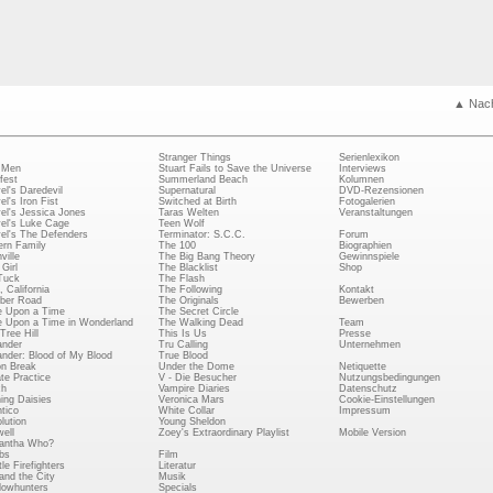
▲ Nac
Stranger Things
Serienlexikon
 Men
Stuart Fails to Save the Universe
Interviews
fest
Summerland Beach
Kolumnen
el's Daredevil
Supernatural
DVD-Rezensionen
el's Iron Fist
Switched at Birth
Fotogalerien
el's Jessica Jones
Taras Welten
Veranstaltungen
el's Luke Cage
Teen Wolf
el's The Defenders
Terminator: S.C.C.
Forum
rn Family
The 100
Biographien
ville
The Big Bang Theory
Gewinnspiele
Girl
The Blacklist
Shop
Tuck
The Flash
, California
The Following
Kontakt
ber Road
The Originals
Bewerben
 Upon a Time
The Secret Circle
 Upon a Time in Wonderland
The Walking Dead
Team
Tree Hill
This Is Us
Presse
ander
Tru Calling
Unternehmen
ander: Blood of My Blood
True Blood
on Break
Under the Dome
Netiquette
ate Practice
V - Die Besucher
Nutzungsbedingungen
ch
Vampire Diaries
Datenschutz
ing Daisies
Veronica Mars
Cookie-Einstellungen
tico
White Collar
Impressum
lution
Young Sheldon
ell
Zoey's Extraordinary Playlist
Mobile Version
antha Who?
bs
Film
le Firefighters
Literatur
and the City
Musik
owhunters
Specials