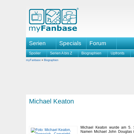
Serien
Specials
Forum
Spoiler
Serien A bis Z
Biographien
Upfronts
myFanbase
»
Biographien
Michael Keaton
Michael Keaton wurde am 5. 
Namen Michael John Douglas in