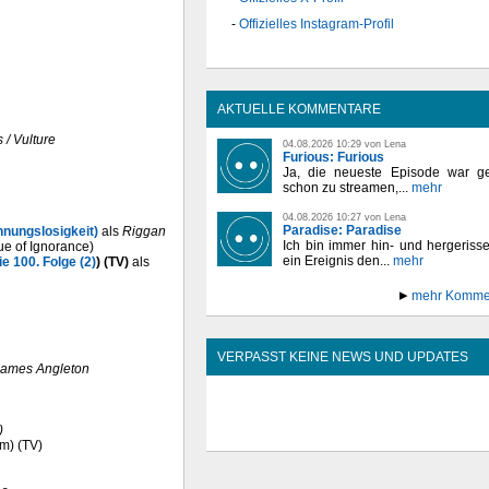
Offizielles Instagram-Profil
AKTUELLE KOMMENTARE
 / Vulture
04.08.2026 10:29 von Lena
Furious: Furious
Ja, die neueste Episode war ge
schon zu streamen,...
mehr
04.08.2026 10:27 von Lena
Paradise: Paradise
hnungslosigkeit)
als
Riggan
Ich bin immer hin- und hergeriss
ue of Ignorance)
ein Ereignis den...
mehr
e 100. Folge (2)
) (TV)
als
mehr Komme
VERPASST KEINE NEWS UND UPDATES
James Angleton
)
m) (TV)