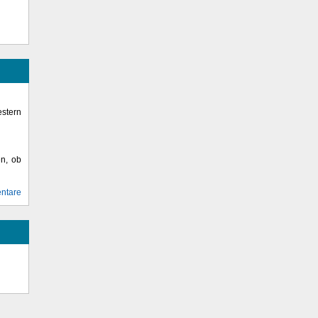
stern
en, ob
ntare