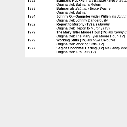
1992
Batmans Rückkehr
als
Batman / Bruce Way
Originaltitel: Batman's Return
1989
Batman
als
Batman / Bruce Wayne
Originaltitel: Batman
1984
Johnny G. - Gangster wider Willen
als
Johnn
Originaltitel: Johnny Dangerously
1982
Report to Murphy (TV)
als
Murphy
Originaltitel: Report to Murphy (TV)
1979
The Mary Tyler Moore Hour (TV)
als
Kenny Ch
Originaltitel: The Mary Tyler Moore Hour (TV)
1979
Working Stiffs (TV)
als
Mike O'Rourke
Originaltitel: Working Stiffs (TV)
1977
Sag das nochmal Darling (TV)
als
Lanny Wol
Originaltitel: All's Fair (TV)