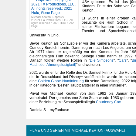
USA geboren. Es ist das jün
Kindern. Er ist der Sohn von G
Keaton.
Michael Keaton, Dopesick
Er wuchs in einer großen kat
© 2021 FX Productions, LLC. All
besuchte die High School in 
rights reserved.; 2021 Hulu; Gene
Page
seiner Filmkarriere begann, s
Theater- und Sprachwissensc
University in Ohio.
Bevor Keaton als Schauspieler vor der Kamera arbeitete, sch
Comedy-Bereich herein. Dann zog er nach Los Angeles, um sei
Ab 1977 stand er regelmäßig vor der Kamera. Im Jahr 19
gleichnamigen Film bekannt. Selbige Rolle nahm er 1992 f
Danach folgten weitere Rollen in "
Die Simpsons
", "
Cars
", "
Bi
Macht der Ahnungslosigkeit)
" und weiteren.
2021 wurde er für die Rolle des Dr. Samuel Finnix für die Hulu-M
die in Deutschland bei Disney+ veröffentlicht wurde. Im selben
eine
Golden Globe-Nominierung
für seine Darstellung. 2022 f
in der Kategorie "Bester Hauptdarsteller in einer Miniserie".
Privat war Michael Keaton von Juni 1982 bis Januar 199
verheiratet. Der gemeinsame Sohn Sean wurde 1983 geboren. 
einer Beziehung mit Schauspielkollegin
Courteney Cox
.
Daniela S. - myFanbase
FILME UND SERIEN MIT MICHAEL KEATON (AUSWAHL)