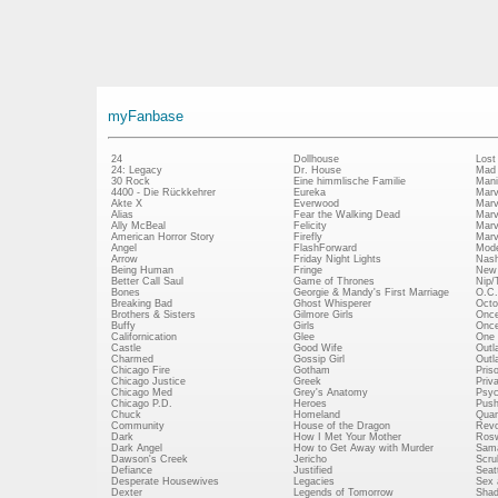
myFanbase
24
Dollhouse
Lost
24: Legacy
Dr. House
Mad
30 Rock
Eine himmlische Familie
Mani
4400 - Die Rückkehrer
Eureka
Marv
Akte X
Everwood
Marv
Alias
Fear the Walking Dead
Marv
Ally McBeal
Felicity
Marv
American Horror Story
Firefly
Marv
Angel
FlashForward
Mode
Arrow
Friday Night Lights
Nash
Being Human
Fringe
New 
Better Call Saul
Game of Thrones
Nip/
Bones
Georgie & Mandy's First Marriage
O.C.
Breaking Bad
Ghost Whisperer
Octo
Brothers & Sisters
Gilmore Girls
Once
Buffy
Girls
Once
Californication
Glee
One 
Castle
Good Wife
Outl
Charmed
Gossip Girl
Outl
Chicago Fire
Gotham
Pris
Chicago Justice
Greek
Priv
Chicago Med
Grey's Anatomy
Psy
Chicago P.D.
Heroes
Push
Chuck
Homeland
Quan
Community
House of the Dragon
Revo
Dark
How I Met Your Mother
Rosw
Dark Angel
How to Get Away with Murder
Sam
Dawson's Creek
Jericho
Scru
Defiance
Justified
Seatt
Desperate Housewives
Legacies
Sex 
Dexter
Legends of Tomorrow
Shad