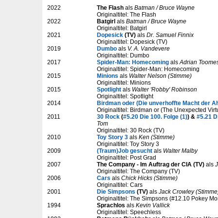
2022
The Flash
als
Batman / Bruce Wayne
Originaltitel: The Flash
2022
Batgirl
als
Batman / Bruce Wayne
Originaltitel: Batgirl
2021
Dopesick
(TV)
als
Dr. Samuel Finnix
Originaltitel: Dopesick (TV)
2019
Dumbo
als
V. A. Vandevere
Originaltitel: Dumbo
2017
Spider-Man: Homecoming
als
Adrian Toomes
Originaltitel: Spider-Man: Homecoming
2015
Minions
als
Walter Nelson (Stimme)
Originaltitel: Minions
2015
Spotlight
als
Walter 'Robby' Robinson
Originaltitel: Spotlight
2014
Birdman oder (Die unverhoffte Macht der A
Originaltitel: Birdman or (The Unexpected Virt
2011
30 Rock
(
#5.20 Die 100. Folge (1)
) &
#5.21 Di
Tom
Originaltitel: 30 Rock (TV)
2010
Toy Story 3
als
Ken (Stimme)
Originaltitel: Toy Story 3
2009
(Traum)Job gesucht
als
Walter Malby
Originaltitel: Post Grad
2007
The Company - Im Auftrag der CIA (TV)
als
Originaltitel: The Company (TV)
2006
Cars
als
Chick Hicks (Stimme)
Originaltitel: Cars
2001
Die Simpsons
(TV)
als
Jack Crowley (Stimme
Originaltitel: The Simpsons (#12.10 Pokey Mo
1994
Sprachlos
als
Kevin Vallick
Originaltitel: Speechless