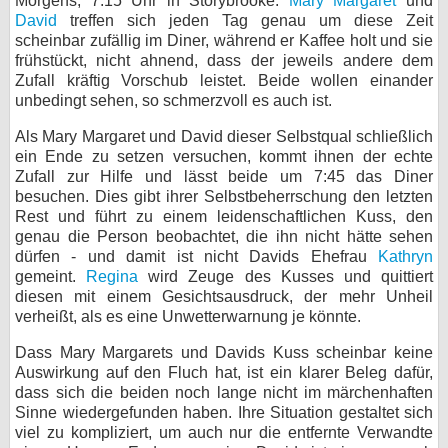
Morgens, 7:15 Uhr in Storybrooke.
Mary Margaret
und
David
treffen sich jeden Tag genau um diese Zeit
bei X
scheinbar zufällig im Diner, während er Kaffee holt und sie
frühstückt, nicht ahnend, dass der jeweils andere dem
bei Facebook
Zufall kräftig Vorschub leistet. Beide wollen einander
unbedingt sehen, so schmerzvoll es auch ist.
Kontakt
Als Mary Margaret und David dieser Selbstqual schließlich
ein Ende zu setzen versuchen, kommt ihnen der echte
Zufall zur Hilfe und lässt beide um 7:45 das Diner
Nutzungsbedingungen
besuchen. Dies gibt ihrer Selbstbeherrschung den letzten
Rest und führt zu einem leidenschaftlichen Kuss, den
Datenschutz
genau die Person beobachtet, die ihn nicht hätte sehen
dürfen - und damit ist nicht Davids Ehefrau
Kathryn
Cookie-Einstellungen
gemeint.
Regina
wird Zeuge des Kusses und quittiert
diesen mit einem Gesichtsausdruck, der mehr Unheil
Impressum
verheißt, als es eine Unwetterwarnung je könnte.
Desktop-Ansicht
Dass Mary Margarets und Davids Kuss scheinbar keine
myFanbase
Auswirkung auf den Fluch hat, ist ein klarer Beleg dafür,
dass sich die beiden noch lange nicht im märchenhaften
Sinne wiedergefunden haben. Ihre Situation gestaltet sich
viel zu kompliziert, um auch nur die entfernte Verwandte