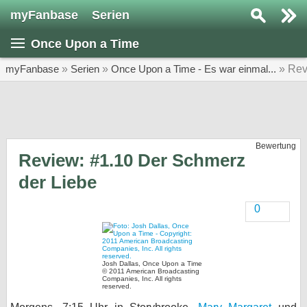
myFanbase
Serien
Serie suchen...
Once Upon a Time
Home
SERIEN
myFanbase
»
Serien
»
Once Upon a Time - Es war einmal...
» Rev
Serien
Kolumnen
Bewertung
Interviews
Review: #1.10 Der Schmerz
der Liebe
Veranstaltungen
KULTUR
0
Specials
SERVICE
Josh Dallas, Once Upon a Time
Gewinnspiele
© 2011 American Broadcasting
Companies, Inc. All rights
reserved.
Forum