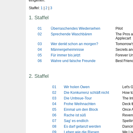
eingehen.
Staffel:
1
|
2
|
3
1. Staffel
01
Überraschendes Wiedersehen
Pilot
02
Sprechende Waschbären
The Pros a
Applecart
03
Wer denkt schon an morgen?
Tomorrow'
04
Männergeheimnisse
Secrets a
05
Für immer bis jetzt
Forever Un
06
Wahre und falsche Freunde
Best Frie
2. Staffel
01
Wir holen Owen
Let's 
02
Die Konkurrenz schläft nicht
How to
03
Die Untreue-Tour
The Inf
04
Frohe Weihnachten
Deck 
05
Einmal um den Block
Once A
06
Rache ist süß
Reveng
07
Sag' es endlich
Spellin
08
Es darf getanzt werden
Dancin
09
Leben wie die Riesen
We Liv