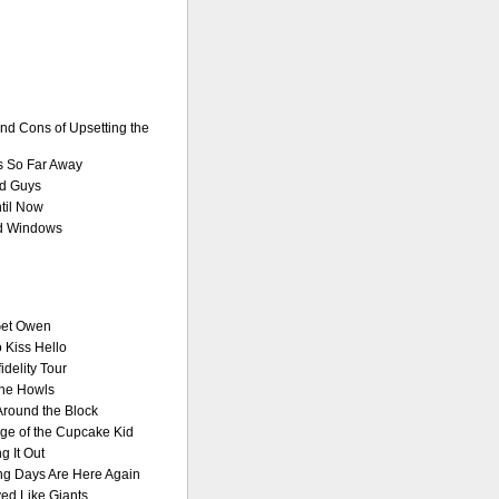
nd Cons of Upsetting the
s So Far Away
nd Guys
til Now
nd Windows
Get Owen
 Kiss Hello
idelity Tour
the Howls
round the Block
e of the Cupcake Kid
g It Out
g Days Are Here Again
ed Like Giants