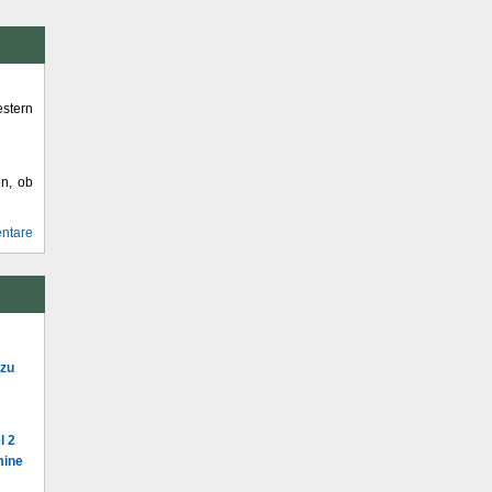
stern
en, ob
ntare
 zu
l 2
mine