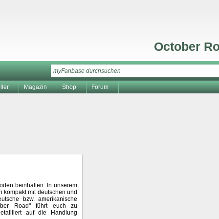
October R
ller
Magazin
Shop
Forum
isoden beinhalten. In unserem
gen kompakt mit deutschen und
eutsche bzw. amerikanische
tober Road" führt euch zu
tailliert auf die Handlung