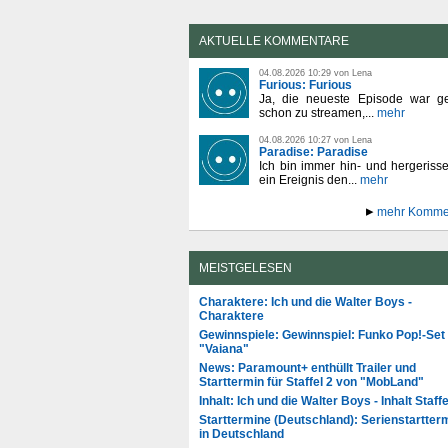
AKTUELLE KOMMENTARE
04.08.2026 10:29 von Lena
Furious: Furious
Ja, die neueste Episode war ge
schon zu streamen,...
mehr
04.08.2026 10:27 von Lena
Paradise: Paradise
Ich bin immer hin- und hergeriss
ein Ereignis den...
mehr
mehr Komme
MEISTGELESEN
Charaktere: Ich und die Walter Boys -
Charaktere
Gewinnspiele: Gewinnspiel: Funko Pop!-Set
"Vaiana"
News: Paramount+ enthüllt Trailer und
Starttermin für Staffel 2 von "MobLand"
Inhalt: Ich und die Walter Boys - Inhalt Staffe
Starttermine (Deutschland): Serienstartter
in Deutschland