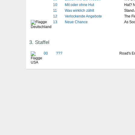
10
Mit oder ohne Hut
Hat? 
11
Was wirklich zählt
Stand 
12
Verlockende Angebote
The Fi
13
Neue Chance
As Soo
3. Staffel
00
???
Road's En