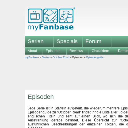
Serien
Specials
Forum
About
Episoden
Reviews
Charaktere
Darste
myFanbase
»
Serien
»
October Road
» Episoden »
Episodenguide
Episoden
Jede Serie ist in Staffeln aufgeteilt, die wiederum mehrere Ep
Episodenguide zu "October Road" findet ihr die Liste aller Fol
englischen Titeln und seht auf einen Blick, wo sich die d
Ausstrahlung gerade befindet. Diese Übersicht zur "Oc
ausführlichen Beschreibungen der einzelnen Folgen, die de