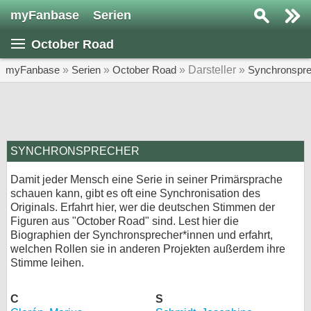
myFanbase
Serien
Serie suchen...
October Road
Home
SERIEN
myFanbase
»
Serien
»
October Road
» Darsteller »
Synchronspre
Serien
Kolumnen
Interviews
SYNCHRONSPRECHER
Damit jeder Mensch eine Serie in seiner Primärsprache
Veranstaltungen
schauen kann, gibt es oft eine Synchronisation des
KULTUR
Originals. Erfahrt hier, wer die deutschen Stimmen der
Figuren aus "October Road" sind. Lest hier die
Specials
Biographien der Synchronsprecher*innen und erfahrt,
welchen Rollen sie in anderen Projekten außerdem ihre
SERVICE
Stimme leihen.
Gewinnspiele
C
S
Forum