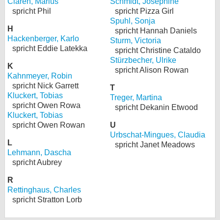
Clarén, Marius
Schmidt, Josephine
spricht Phil
spricht Pizza Girl
bei X
Spuhl, Sonja
H
spricht Hannah Daniels
bei Facebook
Hackenberger, Karlo
Sturm, Victoria
spricht Eddie Latekka
spricht Christine Cataldo
Stürzbecher, Ulrike
K
Kontakt
spricht Alison Rowan
Kahnmeyer, Robin
spricht Nick Garrett
Nutzungsbedingungen
T
Kluckert, Tobias
Treger, Martina
spricht Owen Rowa
spricht Dekanin Etwood
Datenschutz
Kluckert, Tobias
spricht Owen Rowan
U
Cookie-Einstellungen
Urbschat-Mingues, Claudia
L
spricht Janet Meadows
Impressum
Lehmann, Dascha
spricht Aubrey
Desktop-Ansicht
R
myFanbase
Rettinghaus, Charles
spricht Stratton Lorb