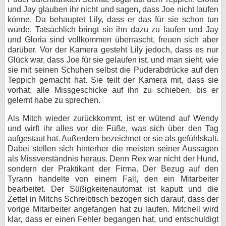
und Jay glauben ihr nicht und sagen, dass Joe nicht laufen
könne. Da behauptet Lily, dass er das für sie schon tun
würde. Tatsächlich bringt sie ihn dazu zu laufen und Jay
und Gloria sind vollkommen überrascht, freuen sich aber
darüber. Vor der Kamera gesteht Lily jedoch, dass es nur
Glück war, dass Joe für sie gelaufen ist, und man sieht, wie
sie mit seinen Schuhen selbst die Puderabdrücke auf den
Teppich gemacht hat. Sie teilt der Kamera mit, dass sie
vorhat, alle Missgeschicke auf ihn zu schieben, bis er
gelernt habe zu sprechen.
Als Mitch wieder zurückkommt, ist er wütend auf Wendy
und wirft ihr alles vor die Füße, was sich über den Tag
aufgestaut hat. Außerdem bezeichnet er sie als gefühlskalt.
Dabei stellen sich hinterher die meisten seiner Aussagen
als Missverständnis heraus. Denn Rex war nicht der Hund,
sondern der Praktikant der Firma. Der Bezug auf den
Tyrann handelte von einem Fall, den ein Mitarbeiter
bearbeitet. Der Süßigkeitenautomat ist kaputt und die
Zettel in Mitchs Schreibtisch bezogen sich darauf, dass der
vorige Mitarbeiter angefangen hat zu laufen. Mitchell wird
klar, dass er einen Fehler begangen hat, und entschuldigt