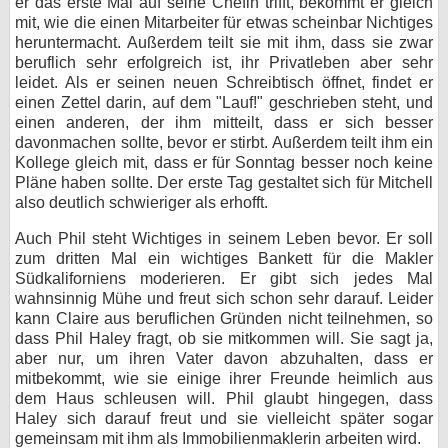
er das erste Mal auf seine Chefin trifft, bekommt er gleich
mit, wie die einen Mitarbeiter für etwas scheinbar Nichtiges
heruntermacht. Außerdem teilt sie mit ihm, dass sie zwar
beruflich sehr erfolgreich ist, ihr Privatleben aber sehr
leidet. Als er seinen neuen Schreibtisch öffnet, findet er
einen Zettel darin, auf dem "Lauf!" geschrieben steht, und
einen anderen, der ihm mitteilt, dass er sich besser
davonmachen sollte, bevor er stirbt. Außerdem teilt ihm ein
Kollege gleich mit, dass er für Sonntag besser noch keine
Pläne haben sollte. Der erste Tag gestaltet sich für Mitchell
also deutlich schwieriger als erhofft.
Auch Phil steht Wichtiges in seinem Leben bevor. Er soll
zum dritten Mal ein wichtiges Bankett für die Makler
Südkaliforniens moderieren. Er gibt sich jedes Mal
wahnsinnig Mühe und freut sich schon sehr darauf. Leider
kann Claire aus beruflichen Gründen nicht teilnehmen, so
dass Phil Haley fragt, ob sie mitkommen will. Sie sagt ja,
aber nur, um ihren Vater davon abzuhalten, dass er
mitbekommt, wie sie einige ihrer Freunde heimlich aus
dem Haus schleusen will. Phil glaubt hingegen, dass
Haley sich darauf freut und sie vielleicht später sogar
gemeinsam mit ihm als Immobilienmaklerin arbeiten wird.