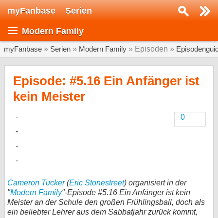
myFanbase
Serien
Serie suchen...
Modern Family
Home
SERIEN
myFanbase
»
Serien
»
Modern Family
» Episoden »
Episodengui
Serien
Episode: #5.16 Ein Anfänger ist
Kolumnen
kein Meister
Interviews
0
Veranstaltungen
KULTUR
Specials
SERVICE
Cameron Tucker
(
Eric Stonestreet
) organisiert in der
Gewinnspiele
"
Modern Family
"-Episode #5.16 Ein Anfänger ist kein
Meister an der Schule den großen Frühlingsball, doch als
Forum
ein beliebter Lehrer aus dem Sabbatjahr zurück kommt,