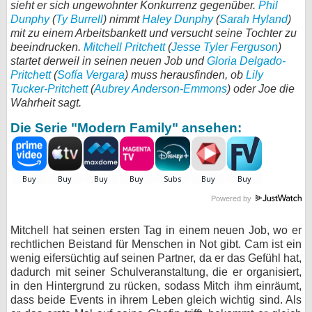
sieht er sich ungewohnter Konkurrenz gegenüber.
Phil
Dunphy
(
Ty Burrell
) nimmt
bei X
Haley Dunphy
(
Sarah Hyland
)
mit zu einem Arbeitsbankett und versucht seine Tochter zu
beeindrucken.
Mitchell Pritchett
(
Jesse Tyler Ferguson
)
bei Facebook
startet derweil in seinen neuen Job und
Gloria Delgado-
Pritchett
(
Sofía Vergara
) muss herausfinden, ob
Lily
Tucker-Pritchett
(
Aubrey Anderson-Emmons
) oder Joe die
Kontakt
Wahrheit sagt.
Nutzungsbedingungen
Die Serie "Modern Family" ansehen:
Datenschutz
Cookie-Einstellungen
Powered by
Impressum
Mitchell hat seinen ersten Tag in einem neuen Job, wo er
Desktop-Ansicht
rechtlichen Beistand für Menschen in Not gibt. Cam ist ein
myFanbase
wenig eifersüchtig auf seinen Partner, da er das Gefühl hat,
dadurch mit seiner Schulveranstaltung, die er organisiert,
in den Hintergrund zu rücken, sodass Mitch ihm einräumt,
dass beide Events in ihrem Leben gleich wichtig sind. Als