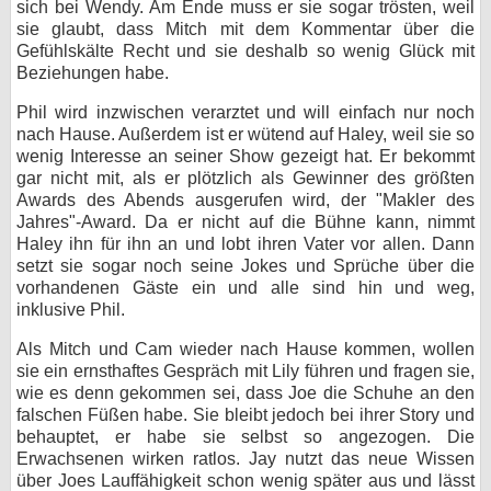
sich bei Wendy. Am Ende muss er sie sogar trösten, weil
sie glaubt, dass Mitch mit dem Kommentar über die
Gefühlskälte Recht und sie deshalb so wenig Glück mit
Beziehungen habe.
Phil wird inzwischen verarztet und will einfach nur noch
nach Hause. Außerdem ist er wütend auf Haley, weil sie so
wenig Interesse an seiner Show gezeigt hat. Er bekommt
gar nicht mit, als er plötzlich als Gewinner des größten
Awards des Abends ausgerufen wird, der "Makler des
Jahres"-Award. Da er nicht auf die Bühne kann, nimmt
Haley ihn für ihn an und lobt ihren Vater vor allen. Dann
setzt sie sogar noch seine Jokes und Sprüche über die
vorhandenen Gäste ein und alle sind hin und weg,
inklusive Phil.
Als Mitch und Cam wieder nach Hause kommen, wollen
sie ein ernsthaftes Gespräch mit Lily führen und fragen sie,
wie es denn gekommen sei, dass Joe die Schuhe an den
falschen Füßen habe. Sie bleibt jedoch bei ihrer Story und
behauptet, er habe sie selbst so angezogen. Die
Erwachsenen wirken ratlos. Jay nutzt das neue Wissen
über Joes Lauffähigkeit schon wenig später aus und lässt