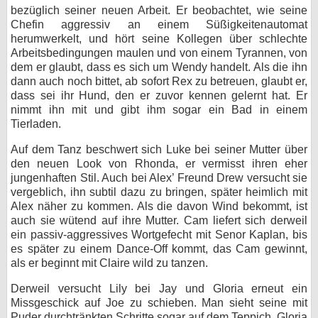
bezüglich seiner neuen Arbeit. Er beobachtet, wie seine
Chefin aggressiv an einem Süßigkeitenautomat
herumwerkelt, und hört seine Kollegen über schlechte
Arbeitsbedingungen maulen und von einem Tyrannen, von
dem er glaubt, dass es sich um Wendy handelt. Als die ihn
dann auch noch bittet, ab sofort Rex zu betreuen, glaubt er,
dass sei ihr Hund, den er zuvor kennen gelernt hat. Er
nimmt ihn mit und gibt ihm sogar ein Bad in einem
Tierladen.
Auf dem Tanz beschwert sich Luke bei seiner Mutter über
den neuen Look von Rhonda, er vermisst ihren eher
jungenhaften Stil. Auch bei Alex’ Freund Drew versucht sie
vergeblich, ihn subtil dazu zu bringen, später heimlich mit
Alex näher zu kommen. Als die davon Wind bekommt, ist
auch sie wütend auf ihre Mutter. Cam liefert sich derweil
ein passiv-aggressives Wortgefecht mit Senor Kaplan, bis
es später zu einem Dance-Off kommt, das Cam gewinnt,
als er beginnt mit Claire wild zu tanzen.
Derweil versucht Lily bei Jay und Gloria erneut ein
Missgeschick auf Joe zu schieben. Man sieht seine mit
Puder durchtränkten Schritte sogar auf dem Teppich. Gloria