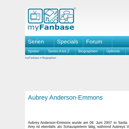
Serien
Specials
Forum
Spoiler
Serien A bis Z
Biographien
Upfronts
myFanbase
»
Biographien
Aubrey Anderson-Emmons
Aubrey Anderson-Emmons wurde am 06. Juni 2007 in Santa M
Amy ist ebenfalls als Schauspielerin tätig, während Aubreys V