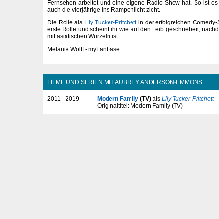
Fernsehen arbeitet und eine eigene Radio-Show hat. So ist es
auch die vierjährige ins Rampenlicht zieht.
Die Rolle als
Lily Tucker-Pritchett
in der erfolgreichen Comedy-S
erste Rolle und scheint ihr wie auf den Leib geschrieben, nachd
mit asiatischen Wurzeln ist.
Melanie Wolff - myFanbase
FILME UND SERIEN MIT AUBREY ANDERSON-EMMONS
2011 - 2019
Modern Family
(TV)
als
Lily Tucker-Pritchett
Originaltitel: Modern Family (TV)