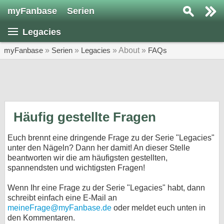
myFanbase
Serien
Serie suchen...
Legacies
Home
SERIEN
myFanbase
»
Serien
»
Legacies
» About »
FAQs
Serien
Kolumnen
Interviews
Häufig gestellte Fragen
Veranstaltungen
Euch brennt eine dringende Frage zu der Serie "Legacies"
KULTUR
unter den Nägeln? Dann her damit! An dieser Stelle
beantworten wir die am häufigsten gestellten,
Specials
spannendsten und wichtigsten Fragen!
SERVICE
Wenn Ihr eine Frage zu der Serie "Legacies" habt, dann
Gewinnspiele
schreibt einfach eine E-Mail an
meineFrage@myFanbase.de
oder meldet euch unten in
Forum
den Kommentaren.