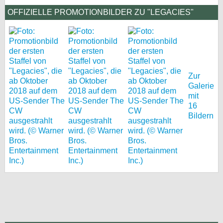
OFFIZIELLE PROMOTIONBILDER ZU "LEGACIES"
bei X
bei Facebook
Kontakt
Zur
Galerie
Nutzungsbedingungen
mit
16
Datenschutz
Bildern
Cookie-Einstellungen
Impressum
Desktop-Ansicht
myFanbase