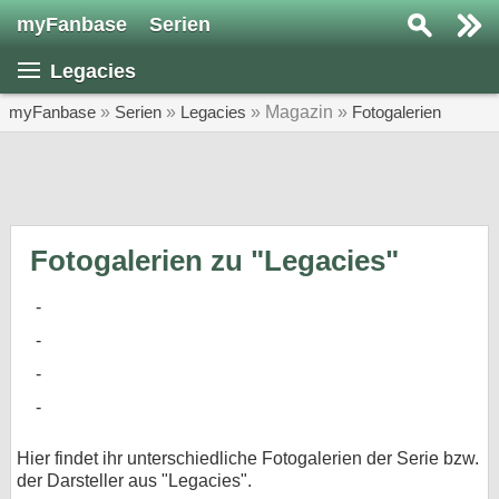
myFanbase
Serien
Serie suchen...
Legacies
Home
SERIEN
myFanbase
»
Serien
»
Legacies
» Magazin »
Fotogalerien
Serien
Kolumnen
Interviews
Fotogalerien zu "Legacies"
Veranstaltungen
KULTUR
Specials
SERVICE
Gewinnspiele
Hier findet ihr unterschiedliche Fotogalerien der Serie bzw.
der Darsteller aus "Legacies".
Forum