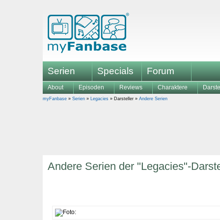
Serien
Specials
Forum
About
Episoden
Reviews
Charaktere
Darste
myFanbase
»
Serien
»
Legacies
» Darsteller »
Andere Serien
Andere Serien der "Legacies"-Darste