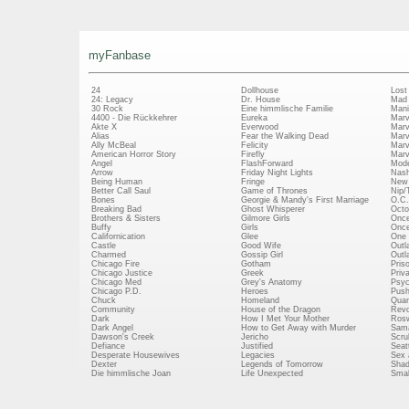
myFanbase
24
Dollhouse
Lost
24: Legacy
Dr. House
Mad
30 Rock
Eine himmlische Familie
Mani
4400 - Die Rückkehrer
Eureka
Marv
Akte X
Everwood
Marv
Alias
Fear the Walking Dead
Marv
Ally McBeal
Felicity
Marv
American Horror Story
Firefly
Marv
Angel
FlashForward
Mode
Arrow
Friday Night Lights
Nash
Being Human
Fringe
New 
Better Call Saul
Game of Thrones
Nip/
Bones
Georgie & Mandy's First Marriage
O.C.
Breaking Bad
Ghost Whisperer
Octo
Brothers & Sisters
Gilmore Girls
Once
Buffy
Girls
Once
Californication
Glee
One 
Castle
Good Wife
Outl
Charmed
Gossip Girl
Outl
Chicago Fire
Gotham
Pris
Chicago Justice
Greek
Priv
Chicago Med
Grey's Anatomy
Psy
Chicago P.D.
Heroes
Push
Chuck
Homeland
Quan
Community
House of the Dragon
Revo
Dark
How I Met Your Mother
Rosw
Dark Angel
How to Get Away with Murder
Sam
Dawson's Creek
Jericho
Scru
Defiance
Justified
Seatt
Desperate Housewives
Legacies
Sex 
Dexter
Legends of Tomorrow
Shad
Die himmlische Joan
Life Unexpected
Small