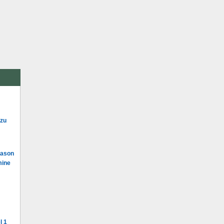
 zu
Mason
mine
l 1