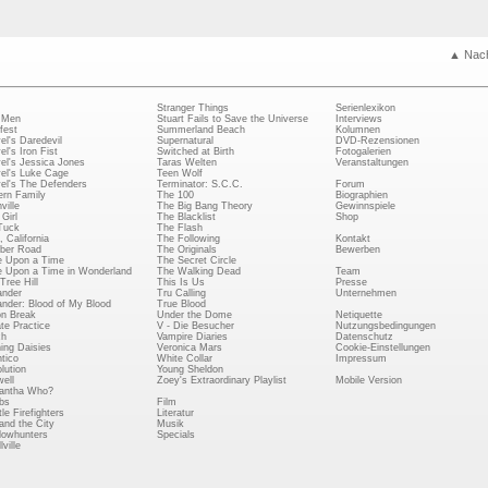
▲ Nac
Stranger Things
Serienlexikon
 Men
Stuart Fails to Save the Universe
Interviews
fest
Summerland Beach
Kolumnen
el's Daredevil
Supernatural
DVD-Rezensionen
el's Iron Fist
Switched at Birth
Fotogalerien
el's Jessica Jones
Taras Welten
Veranstaltungen
el's Luke Cage
Teen Wolf
el's The Defenders
Terminator: S.C.C.
Forum
rn Family
The 100
Biographien
ville
The Big Bang Theory
Gewinnspiele
Girl
The Blacklist
Shop
Tuck
The Flash
, California
The Following
Kontakt
ber Road
The Originals
Bewerben
 Upon a Time
The Secret Circle
 Upon a Time in Wonderland
The Walking Dead
Team
Tree Hill
This Is Us
Presse
ander
Tru Calling
Unternehmen
ander: Blood of My Blood
True Blood
on Break
Under the Dome
Netiquette
ate Practice
V - Die Besucher
Nutzungsbedingungen
ch
Vampire Diaries
Datenschutz
ing Daisies
Veronica Mars
Cookie-Einstellungen
tico
White Collar
Impressum
lution
Young Sheldon
ell
Zoey's Extraordinary Playlist
Mobile Version
antha Who?
bs
Film
le Firefighters
Literatur
and the City
Musik
owhunters
Specials
ville