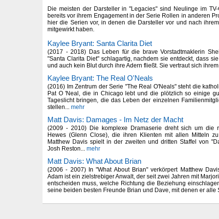
Die meisten der Darsteller in "Legacies" sind Neulinge im TV-
bereits vor ihrem Engagement in der Serie Rollen in anderen Pro
hier die Serien vor, in denen die Darsteller vor und nach ihr
mitgewirkt haben.
Kaylee Bryant: Santa Clarita Diet
(2017 - 2018) Das Leben für die brave Vorstadtmaklerin Sh
"Santa Clarita Diet" schlagartig, nachdem sie entdeckt, dass s
und auch kein Blut durch ihre Adern fließt. Sie vertraut sich ihr
Kaylee Bryant: The Real O'Neals
(2016) Im Zentrum der Serie "The Real O'Neals" steht die katho
Pat O 'Neal, die in Chicago lebt und die plötzlich so einige 
Tageslicht bringen, die das Leben der einzelnen Familienmitgli
stellen...
mehr
Matt Davis: Damages - Im Netz der Macht
(2009 - 2010) Die komplexe Dramaserie dreht sich um die rü
Hewes (Glenn Close), die ihren Klienten mit allen Mitteln zu
Matthew Davis spielt in der zweiten und dritten Staffel von 
Josh Reston...
mehr
Matt Davis: What About Brian
(2006 - 2007) In "What About Brian" verkörpert Matthew Dav
Adam ist ein zielstrebiger Anwalt, der seit zwei Jahren mit Marj
entscheiden muss, welche Richtung die Beziehung einschlagen 
seine beiden besten Freunde Brian und Dave, mit denen er alle So