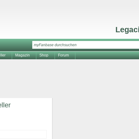
Legac
ller
Magazin
Shop
Forum
ller