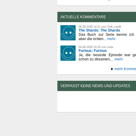
AKTUELLE KOMMENTARE
08.08.2026 14:11 von Chilli_vanilli
The Shards: The Shards
Das Buch zur Serie kenne ich n
aber die ersten...
mehr
04.08.2026 10:29 von Lena
Furious: Furious
Ja, die neueste Episode war ge
schon zu streamen,...
mehr
mehr Komme
VERPASST KEINE NEWS UND UPDATES