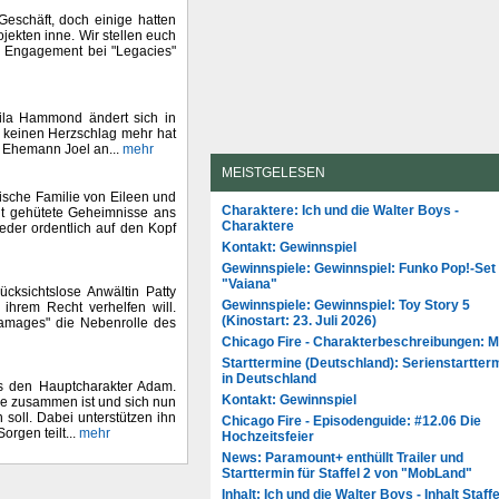
Geschäft, doch einige hatten
jekten inne. Wir stellen euch
em Engagement bei "Legacies"
eila Hammond ändert sich in
ie keinen Herzschlag mehr hat
em Ehemann Joel an...
mehr
MEISTGELESEN
lische Familie von Eileen und
Charaktere: Ich und die Walter Boys -
gut gehütete Geheimnisse ans
Charaktere
eder ordentlich auf den Kopf
Kontakt: Gewinnspiel
Gewinnspiele: Gewinnspiel: Funko Pop!-Set
"Vaiana"
cksichtslose Anwältin Patty
Gewinnspiele: Gewinnspiel: Toy Story 5
 ihrem Recht verhelfen will.
(Kinostart: 23. Juli 2026)
"Damages" die Nebenrolle des
Chicago Fire - Charakterbeschreibungen: 
Starttermine (Deutschland): Serienstartter
in Deutschland
is den Hauptcharakter Adam.
Kontakt: Gewinnspiel
orie zusammen ist und sich nun
soll. Dabei unterstützen ihn
Chicago Fire - Episodenguide: #12.06 Die
rgen teilt...
mehr
Hochzeitsfeier
News: Paramount+ enthüllt Trailer und
Starttermin für Staffel 2 von "MobLand"
Inhalt: Ich und die Walter Boys - Inhalt Staffe