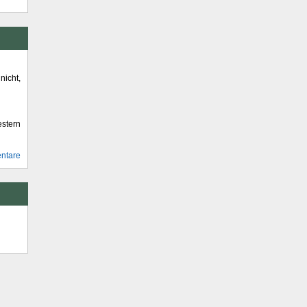
icht,
stern
ntare