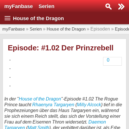
myFanbase
Serien
Serie suchen...
House of the Dragon
Home
SERIEN
myFanbase
»
Serien
»
House of the Dragon
» Episoden »
Episod
Serien
Episode: #1.02 Der Prinzrebell
Kolumnen
0
Interviews
Veranstaltungen
KULTUR
Specials
In der "
House of the Dragon
"-Episode #1.02 The Rogue
SERVICE
Prince taucht
Rhaenyra Targaryen
(
Milly Alcock
) tief in die
Prophezeiungen über das Haus Targaryen ein, während
Gewinnspiele
sie sich einem Reich stellt, das sich der Vorstellung einer
Frau auf dem Eisernen Thron widersetzt.
Daemon
Forum
Targaryen
(
Matt Smith
), der verbittert darüber ist, als Erbe