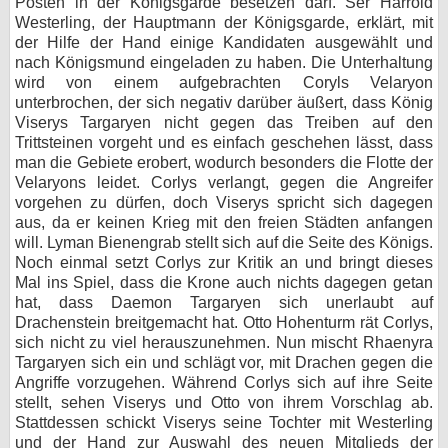
Posten in der Königsgarde besetzen darf. Ser Harrold
Westerling, der Hauptmann der Königsgarde, erklärt, mit
der Hilfe der Hand einige Kandidaten ausgewählt und
nach Königsmund eingeladen zu haben. Die Unterhaltung
wird von einem aufgebrachten Coryls Velaryon
unterbrochen, der sich negativ darüber äußert, dass König
Viserys Targaryen nicht gegen das Treiben auf den
Trittsteinen vorgeht und es einfach geschehen lässt, dass
man die Gebiete erobert, wodurch besonders die Flotte der
Velaryons leidet. Corlys verlangt, gegen die Angreifer
vorgehen zu dürfen, doch Viserys spricht sich dagegen
aus, da er keinen Krieg mit den freien Städten anfangen
will. Lyman Bienengrab stellt sich auf die Seite des Königs.
Noch einmal setzt Corlys zur Kritik an und bringt dieses
Mal ins Spiel, dass die Krone auch nichts dagegen getan
hat, dass Daemon Targaryen sich unerlaubt auf
Drachenstein breitgemacht hat. Otto Hohenturm rät Corlys,
sich nicht zu viel herauszunehmen. Nun mischt Rhaenyra
Targaryen sich ein und schlägt vor, mit Drachen gegen die
Angriffe vorzugehen. Während Corlys sich auf ihre Seite
stellt, sehen Viserys und Otto von ihrem Vorschlag ab.
Stattdessen schickt Viserys seine Tochter mit Westerling
und der Hand zur Auswahl des neuen Mitglieds der