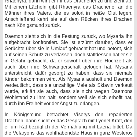
Rhaenyra, dann wirft er ihr das Drachenei zu und zieht ab.
Mit einem Lächeln gibt Rhaenyra das Drachenei an die
Männer ihres Vaters, die es sofort in heiße Glut legen.
Anschließend kehrt sie auf dem Rücken ihres Drachen
nach Königsmund zurück.
Daemon zieht sich in die Festung zurück, wo Mysaria ihn
aufgebracht konfrontiert. Sie ist erzürnt darüber, dass er
Gerüchte über sie in Umlauf gebracht hat und betont, sich
auf seinen Schutz zu verlassen, doch stattdessen hat er sie
in Gefahr gebracht, da er sowohl über ihre Hochzeit als
auch über ihre Schwangerschaft gelogen hat. Mysaria
unterstreicht, dafür gesorgt zu haben, dass sie niemals
Kinder bekommen wird. Als Mysaria ausholt und Daemon
verdeutlicht, dass sie unzählige Male als Sklavin verkauft
wurde, erklärt sie auch, dass sie nicht wegen Daemons
Wohlstand zu ihm hält, sondern weil sie sich erhofft hat,
durch ihn Freiheit vor der Angst zu erlangen.
In Königsmund betrachtet Viserys den reparierten
Drachen, dann sucht er das Gespräch mit Lyonel Kraft, den
er um Rat bezüglich der Vermählung mit Laena bittet. Da
die Velaryons das wohlhabendste Haus in ganz Westeros