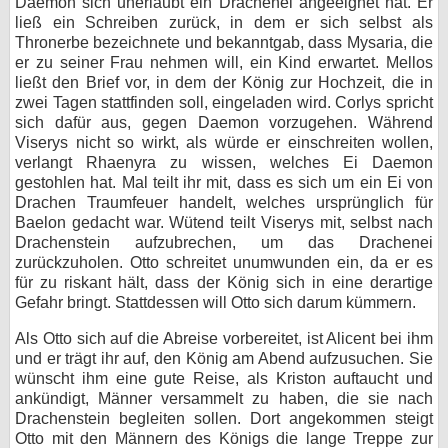
Daemon sich unerlaubt ein Drachenei angeeignet hat. Er
ließ ein Schreiben zurück, in dem er sich selbst als
Thronerbe bezeichnete und bekanntgab, dass Mysaria, die
er zu seiner Frau nehmen will, ein Kind erwartet. Mellos
ließt den Brief vor, in dem der König zur Hochzeit, die in
zwei Tagen stattfinden soll, eingeladen wird. Corlys spricht
sich dafür aus, gegen Daemon vorzugehen. Während
Viserys nicht so wirkt, als würde er einschreiten wollen,
verlangt Rhaenyra zu wissen, welches Ei Daemon
gestohlen hat. Mal teilt ihr mit, dass es sich um ein Ei von
Drachen Traumfeuer handelt, welches ursprünglich für
Baelon gedacht war. Wütend teilt Viserys mit, selbst nach
Drachenstein aufzubrechen, um das Drachenei
zurückzuholen. Otto schreitet unumwunden ein, da er es
für zu riskant hält, dass der König sich in eine derartige
Gefahr bringt. Stattdessen will Otto sich darum kümmern.
Als Otto sich auf die Abreise vorbereitet, ist Alicent bei ihm
und er trägt ihr auf, den König am Abend aufzusuchen. Sie
wünscht ihm eine gute Reise, als Kriston auftaucht und
ankündigt, Männer versammelt zu haben, die sie nach
Drachenstein begleiten sollen. Dort angekommen steigt
Otto mit den Männern des Königs die lange Treppe zur