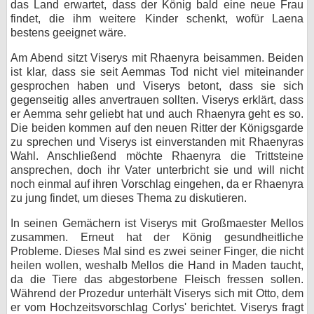
das Land erwartet, dass der König bald eine neue Frau
findet, die ihm weitere Kinder schenkt, wofür Laena
bestens geeignet wäre.
Am Abend sitzt Viserys mit Rhaenyra beisammen. Beiden
ist klar, dass sie seit Aemmas Tod nicht viel miteinander
gesprochen haben und Viserys betont, dass sie sich
gegenseitig alles anvertrauen sollten. Viserys erklärt, dass
er Aemma sehr geliebt hat und auch Rhaenyra geht es so.
Die beiden kommen auf den neuen Ritter der Königsgarde
zu sprechen und Viserys ist einverstanden mit Rhaenyras
Wahl. Anschließend möchte Rhaenyra die Trittsteine
ansprechen, doch ihr Vater unterbricht sie und will nicht
noch einmal auf ihren Vorschlag eingehen, da er Rhaenyra
zu jung findet, um dieses Thema zu diskutieren.
In seinen Gemächern ist Viserys mit Großmaester Mellos
zusammen. Erneut hat der König gesundheitliche
Probleme. Dieses Mal sind es zwei seiner Finger, die nicht
heilen wollen, weshalb Mellos die Hand in Maden taucht,
da die Tiere das abgestorbene Fleisch fressen sollen.
Während der Prozedur unterhält Viserys sich mit Otto, dem
er vom Hochzeitsvorschlag Corlys' berichtet. Viserys fragt