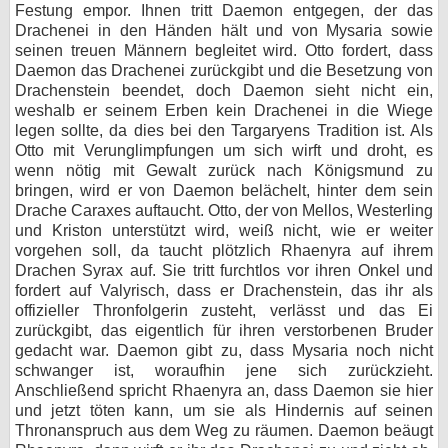
Festung empor. Ihnen tritt Daemon entgegen, der das
Drachenei in den Händen hält und von Mysaria sowie
seinen treuen Männern begleitet wird. Otto fordert, dass
Daemon das Drachenei zurückgibt und die Besetzung von
Drachenstein beendet, doch Daemon sieht nicht ein,
weshalb er seinem Erben kein Drachenei in die Wiege
legen sollte, da dies bei den Targaryens Tradition ist. Als
Otto mit Verunglimpfungen um sich wirft und droht, es
wenn nötig mit Gewalt zurück nach Königsmund zu
bringen, wird er von Daemon belächelt, hinter dem sein
Drache Caraxes auftaucht. Otto, der von Mellos, Westerling
und Kriston unterstützt wird, weiß nicht, wie er weiter
vorgehen soll, da taucht plötzlich Rhaenyra auf ihrem
Drachen Syrax auf. Sie tritt furchtlos vor ihren Onkel und
fordert auf Valyrisch, dass er Drachenstein, das ihr als
offizieller Thronfolgerin zusteht, verlässt und das Ei
zurückgibt, das eigentlich für ihren verstorbenen Bruder
gedacht war. Daemon gibt zu, dass Mysaria noch nicht
schwanger ist, woraufhin jene sich zurückzieht.
Anschließend spricht Rhaenyra an, dass Daemon sie hier
und jetzt töten kann, um sie als Hindernis auf seinen
Thronanspruch aus dem Weg zu räumen. Daemon beäugt