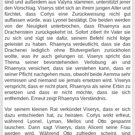
sind und außerdem aus Valyria stammen, unterstützt jener
den Vorschlag. Viserys stört sich an ihrem jungen Alter und
fürchtet, dass Corlys eine Zurückweisung nicht gut
auffassen würde, was Lyonel bestätigt. Die beiden werden
von der Neuigkeit unterbrochen, dass Rhaenyra aus
Drachenstein zurückgekehrt ist. Sofort zitiert ihr Vater sie
zu sich und rügt sie dafür, seinem Befehl nicht folge
geleistet zu haben. Rhaenyra verdeutlicht, dass sie das
Drachenei lediglich ohne Blutvergießen zurückholen
wollte, was ihr auch gelungen ist. Viserys spricht das
Thema seiner bevorstehenden Verlobung an und
Rhaenyra versichert, dass sie verstehen kann, dass er
seiner Pflicht nachgehen muss, obwohl beide Aemma sehr
vermissen und niemand sie jemals ersetzen wird. Viserys
verspricht, dass er nicht plant, Rhaenyra als seine Erbin zu
ersetzen und dass er nicht möchte, dass sie sich
entfremden. Erneut zeigt Rhaenyra Verständnis.
Vor seinem kleinen Rat verkündet Viserys, dass er sich
dazu entschieden hat, zu heiraten. Corlys wirkt erfreut,
während Lyonel, Lyman, Mellos und Otto gespannt
lauschen. Dann sagt Viserys, dass Alicent seine Frau
werden wird. Während Otto zufrieden scheint, sind