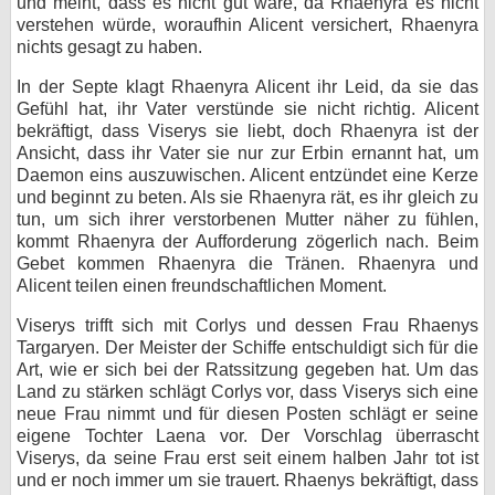
und meint, dass es nicht gut wäre, da Rhaenyra es nicht
verstehen würde, woraufhin Alicent versichert, Rhaenyra
nichts gesagt zu haben.
In der Septe klagt Rhaenyra Alicent ihr Leid, da sie das
Gefühl hat, ihr Vater verstünde sie nicht richtig. Alicent
bekräftigt, dass Viserys sie liebt, doch Rhaenyra ist der
Ansicht, dass ihr Vater sie nur zur Erbin ernannt hat, um
Daemon eins auszuwischen. Alicent entzündet eine Kerze
und beginnt zu beten. Als sie Rhaenyra rät, es ihr gleich zu
tun, um sich ihrer verstorbenen Mutter näher zu fühlen,
kommt Rhaenyra der Aufforderung zögerlich nach. Beim
Gebet kommen Rhaenyra die Tränen. Rhaenyra und
Alicent teilen einen freundschaftlichen Moment.
Viserys trifft sich mit Corlys und dessen Frau Rhaenys
Targaryen. Der Meister der Schiffe entschuldigt sich für die
Art, wie er sich bei der Ratssitzung gegeben hat. Um das
Land zu stärken schlägt Corlys vor, dass Viserys sich eine
neue Frau nimmt und für diesen Posten schlägt er seine
eigene Tochter Laena vor. Der Vorschlag überrascht
Viserys, da seine Frau erst seit einem halben Jahr tot ist
und er noch immer um sie trauert. Rhaenys bekräftigt, dass