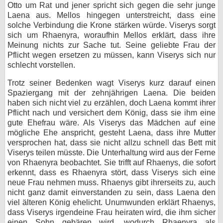
Otto um Rat und jener spricht sich gegen die sehr junge
Laena aus. Mellos hingegen unterstreicht, dass eine
solche Verbindung die Krone stärken würde. Viserys sorgt
sich um Rhaenyra, woraufhin Mellos erklärt, dass ihre
Meinung nichts zur Sache tut. Seine geliebte Frau der
Pflicht wegen ersetzen zu müssen, kann Viserys sich nur
schlecht vorstellen.
Trotz seiner Bedenken wagt Viserys kurz darauf einen
Spaziergang mit der zehnjährigen Laena. Die beiden
haben sich nicht viel zu erzählen, doch Laena kommt ihrer
Pflicht nach und versichert dem König, dass sie ihm eine
gute Ehefrau wäre. Als Viserys das Mädchen auf eine
mögliche Ehe anspricht, gesteht Laena, dass ihre Mutter
versprochen hat, dass sie nicht allzu schnell das Bett mit
Viserys teilen müsste. Die Unterhaltung wird aus der Ferne
von Rhaenyra beobachtet. Sie trifft auf Rhaenys, die sofort
erkennt, dass es Rhaenyra stört, dass Viserys sich eine
neue Frau nehmen muss. Rhaenys gibt ihrerseits zu, auch
nicht ganz damit einverstanden zu sein, dass Laena den
viel älteren König ehelicht. Unumwunden erklärt Rhaenys,
dass Viserys irgendeine Frau heiraten wird, die ihm sicher
einen Sohn gebären wird, wodurch Rhaenyra als