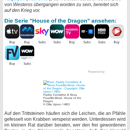
von Westeros übergangen worden zu sein, bereitet sich
bei X
auf den Krieg vor.
Die Serie "House of the Dragon" ansehen:
bei Facebook
Kontakt
Nutzungsbedingungen
Datenschutz
Powered by
Cookie-Einstellungen
Impressum
Paddy Considine & Nova
Foueillis-Mosé, House of the
Desktop-Ansicht
Dragon
© Ollie Upton / HBO
myFanbase
Auf den Trittsteinen häufen sich die Leichen, die an Pfähle
gefesselt von Krabben verspeist werden. Unterdessen wird
im kleinen Rat darüber beraten, wer den frei gewordenen