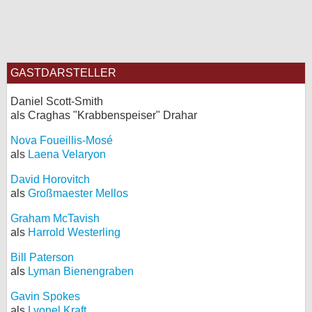
GASTDARSTELLER
Daniel Scott-Smith
als Craghas "Krabbenspeiser" Drahar
Nova Foueillis-Mosé
als
Laena Velaryon
David Horovitch
als
Großmaester Mellos
Graham McTavish
als
Harrold Westerling
Bill Paterson
als
Lyman Bienengraben
Gavin Spokes
als
Lyonel Kraft