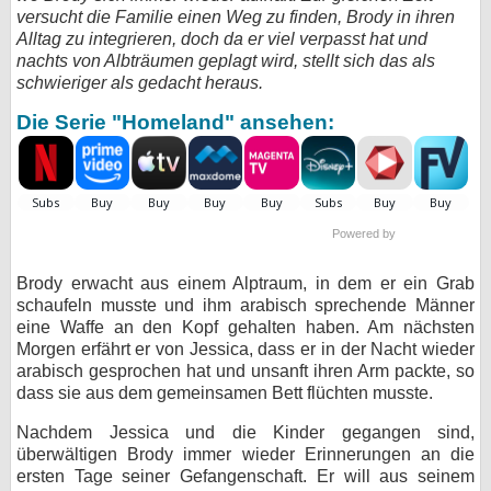
versucht die Familie einen Weg zu finden, Brody in ihren
bei X
Alltag zu integrieren, doch da er viel verpasst hat und
nachts von Albträumen geplagt wird, stellt sich das als
bei Facebook
schwieriger als gedacht heraus.
Die Serie "Homeland" ansehen:
Kontakt
Nutzungsbedingungen
Powered by
Datenschutz
Brody erwacht aus einem Alptraum, in dem er ein Grab
Cookie-Einstellungen
schaufeln musste und ihm arabisch sprechende Männer
eine Waffe an den Kopf gehalten haben. Am nächsten
Impressum
Morgen erfährt er von Jessica, dass er in der Nacht wieder
arabisch gesprochen hat und unsanft ihren Arm packte, so
Desktop-Ansicht
dass sie aus dem gemeinsamen Bett flüchten musste.
myFanbase
Nachdem Jessica und die Kinder gegangen sind,
überwältigen Brody immer wieder Erinnerungen an die
ersten Tage seiner Gefangenschaft. Er will aus seinem