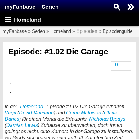
myFanbase
Serien
Serie suchen...
Homeland
Home
SERIEN
myFanbase
»
Serien
»
Homeland
» Episoden »
Episodenguide
Serien
Episode: #1.02 Die Garage
Kolumnen
0
Interviews
Veranstaltungen
KULTUR
Specials
In der "
Homeland
"-Episode #1.02 Die Garage erhalten
SERVICE
Virgil
(
David Marciano
) und
Carrie Mathison
(
Claire
Danes
) für einen Monat die Erlaubnis,
Nicholas Brodys
Gewinnspiele
(
Damian Lewis
) Zuhause zu überwachen, doch ihnen
gelingt es nicht, eine Kamera in der Garage zu installieren,
Forum
wo Brody sich immer wieder aufhält. Zur gleichen Zeit