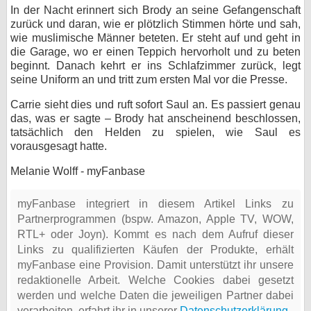
In der Nacht erinnert sich Brody an seine Gefangenschaft
zurück und daran, wie er plötzlich Stimmen hörte und sah,
wie muslimische Männer beteten. Er steht auf und geht in
die Garage, wo er einen Teppich hervorholt und zu beten
beginnt. Danach kehrt er ins Schlafzimmer zurück, legt
seine Uniform an und tritt zum ersten Mal vor die Presse.
Carrie sieht dies und ruft sofort Saul an. Es passiert genau
das, was er sagte – Brody hat anscheinend beschlossen,
tatsächlich den Helden zu spielen, wie Saul es
vorausgesagt hatte.
Melanie Wolff - myFanbase
myFanbase integriert in diesem Artikel Links zu
Partnerprogrammen (bspw. Amazon, Apple TV, WOW,
RTL+ oder Joyn). Kommt es nach dem Aufruf dieser
Links zu qualifizierten Käufen der Produkte, erhält
myFanbase eine Provision. Damit unterstützt ihr unsere
redaktionelle Arbeit. Welche Cookies dabei gesetzt
werden und welche Daten die jeweiligen Partner dabei
verarbeiten, erfahrt ihr in unserer
Datenschutzerklärung
.