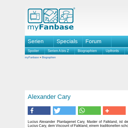
Serien
Specials
Forum
Spoiler
Serien A bis Z
Biographien
Upfronts
myFanbase
»
Biographien
Alexander Cary
Lucius Alexander Plantagenet Cary, Master of Falkland, ist 
Lucius Cary, dem Viscount of Falkland, einem traditionellen scho