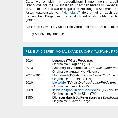
Cary, wie er sich mit bürgerlichem Namen nennt, arbeite
Drehbuchautor im US-Fernsehen. Er schrieb bereits für TV-Serie
to Me
", für letzteres war er sogar eine Zeit lang als Showrunner 
festen Autorenstab von "
Homeland
", dort bringt er auch g
militärischen Dingen ein, hat er doch selbst als Soldat der b
gedient.
Alexander Cary ist in zweiter Ehe verheiratet mit der Schauspiele
Cindy Scholz - myFanbase
FILME UND SERIEN VON ALEXANDER CARY (AUSWAHL PRO
2014
Legends (TV)
als
Produzent
Originaltitel: Legends (TV)
2013
Anatomy of Violence
als
Drehbuchautor/Pro
Originaltitel: Anatomy of Violence
2011 - 2013
Homeland
(TV)
als
Drehbuchautor/Produzent
Originaltitel: Homeland (TV)
2010
Lie to Me
(TV)
als
Drehbuchautor/Produzent
Originaltitel: Lie to Me (TV)
2009
In Plain Sight - In der Schusslinie
(TV)
als
Dr
Originaltitel: In Plain Sight (TV)
1995
Blutspur durch St. Petersburg
als
Drehbucha
Originaltitel: Sacred Cargo