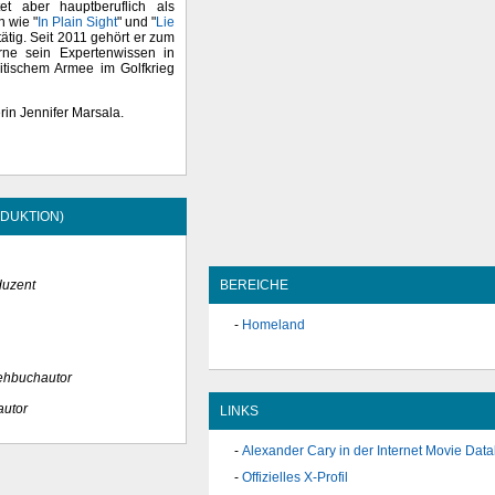
t aber hauptberuflich als
n wie "
In Plain Sight
" und "
Lie
tätig. Seit 2011 gehört er zum
erne sein Expertenwissen in
ritischem Armee im Golfkrieg
rin Jennifer Marsala.
DUKTION)
BEREICHE
duzent
Homeland
ehbuchautor
utor
LINKS
Alexander Cary in der Internet Movie Dat
Offizielles X-Profil