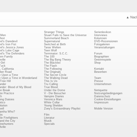
▲ Nac
Stranger Things
Serienlexikon
 Men
Stuart Fails to Save the Universe
Interviews
fest
Summerland Beach
Kolumnen
el's Daredevil
Supernatural
DVD-Rezensionen
el's Iron Fist
Switched at Birth
Fotogalerien
el's Jessica Jones
Taras Welten
Veranstaltungen
el's Luke Cage
Teen Wolf
el's The Defenders
Terminator: S.C.C.
Forum
rn Family
The 100
Biographien
ville
The Big Bang Theory
Gewinnspiele
Girl
The Blacklist
Shop
Tuck
The Flash
, California
The Following
Kontakt
ber Road
The Originals
Bewerben
 Upon a Time
The Secret Circle
 Upon a Time in Wonderland
The Walking Dead
Team
Tree Hill
This Is Us
Presse
ander
Tru Calling
Unternehmen
ander: Blood of My Blood
True Blood
on Break
Under the Dome
Netiquette
ate Practice
V - Die Besucher
Nutzungsbedingungen
ch
Vampire Diaries
Datenschutz
ing Daisies
Veronica Mars
Cookie-Einstellungen
tico
White Collar
Impressum
lution
Young Sheldon
ell
Zoey's Extraordinary Playlist
Mobile Version
antha Who?
bs
Film
le Firefighters
Literatur
and the City
Musik
owhunters
Specials
ville