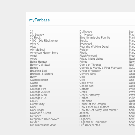
myFanbase
24
Dollhouse
Lost
24: Legacy
Dr. House
Mad
30 Rock
Eine himmlische Familie
Mani
4400 - Die Rückkehrer
Eureka
Marv
Akte X
Everwood
Marv
Alias
Fear the Walking Dead
Marv
Ally McBeal
Felicity
Marv
American Horror Story
Firefly
Marv
Angel
FlashForward
Mode
Arrow
Friday Night Lights
Nash
Being Human
Fringe
New 
Better Call Saul
Game of Thrones
Nip/
Bones
Georgie & Mandy's First Marriage
O.C.
Breaking Bad
Ghost Whisperer
Octo
Brothers & Sisters
Gilmore Girls
Once
Buffy
Girls
Once
Californication
Glee
One 
Castle
Good Wife
Outl
Charmed
Gossip Girl
Outl
Chicago Fire
Gotham
Pris
Chicago Justice
Greek
Priv
Chicago Med
Grey's Anatomy
Psy
Chicago P.D.
Heroes
Push
Chuck
Homeland
Quan
Community
House of the Dragon
Revo
Dark
How I Met Your Mother
Rosw
Dark Angel
How to Get Away with Murder
Sam
Dawson's Creek
Jericho
Scru
Defiance
Justified
Seatt
Desperate Housewives
Legacies
Sex 
Dexter
Legends of Tomorrow
Shad
Die himmlische Joan
Life Unexpected
Small