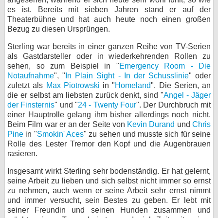
es ist. Bereits mit sieben Jahren stand er auf der
bei X
Theaterbühne und hat auch heute noch einen großen
Bezug zu diesen Ursprüngen.
bei Facebook
Sterling war bereits in einer ganzen Reihe von TV-Serien
als Gastdarsteller oder in wiederkehrenden Rollen zu
sehen, so zum Beispiel in "
Kontakt
Emergency Room - Die
Notaufnahme
", "
In Plain Sight - In der Schusslinie
" oder
zuletzt als
Max Piotrowski
in "
Homeland
". Die Serien, an
Nutzungsbedingungen
die er selbst am liebsten zurück denkt, sind "
Angel - Jäger
der Finsternis
" und "
24 - Twenty Four
". Der Durchbruch mit
Datenschutz
einer Hauptrolle gelang ihm bisher allerdings noch nicht.
Beim Film war er an der Seite von
Kevin Durand
und
Chris
Cookie-Einstellungen
Pine
in "
Smokin' Aces
" zu sehen und musste sich für seine
Rolle des Lester Tremor den Kopf und die Augenbrauen
Impressum
rasieren.
Desktop-Ansicht
Insgesamt wirkt Sterling sehr bodenständig. Er hat gelernt,
myFanbase
seine Arbeit zu lieben und sich selbst nicht immer so ernst
zu nehmen, auch wenn er seine Arbeit sehr ernst nimmt
und immer versucht, sein Bestes zu geben. Er lebt mit
seiner Freundin und seinen Hunden zusammen und