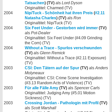
Tatsachen
) (TV)
als
Lord Dyson
Originaltitel: Charmed (TV)
2004
Nip/Tuck - Schönheit hat ihren Preis
(
#2.11
Natasha Charles
) (TV)
als
Ron
Originaltitel: Nip/Tuck (TV)
2004
Six Feet Under - Gestorben wird immer
(TV)
als
Pot-Dealer
Originaltitel: Six Feet Under (#4.09 Grinding
the Corn) (TV)
2004
Without a Trace - Spurlos verschwunden
(TV)
als
Glenn Remick
Originaltitel: Without a Trace (#2.11 Exposure)
(TV)
2003
CSI: Den Tätern auf der Spur
(TV)
als
Anders
Molyneaux
Originaltitel: CSI: Crime Scene Investigation
(#3.13 Random Acts of Violence) (TV)
2003
Für alle Fälle Amy
(TV)
als
Spencer Carls
Originaltitel: Judging Amy (#5.01 Motion
Sickness) (TV)
2003
Crossing Jordan - Pathologin mit Profil
(TV)
als
Scott Marshall