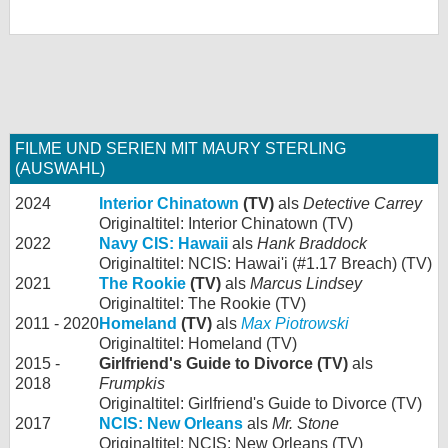
FILME UND SERIEN MIT MAURY STERLING
(AUSWAHL)
2024
Interior Chinatown
(TV)
als
Detective Carrey
Originaltitel: Interior Chinatown (TV)
2022
Navy CIS: Hawaii
als
Hank Braddock
Originaltitel: NCIS: Hawai'i (#1.17 Breach) (TV)
2021
The Rookie
(TV)
als
Marcus Lindsey
Originaltitel: The Rookie (TV)
2011 - 2020
Homeland
(TV)
als
Max Piotrowski
Originaltitel: Homeland (TV)
2015 -
Girlfriend's Guide to Divorce (TV)
als
2018
Frumpkis
Originaltitel: Girlfriend's Guide to Divorce (TV)
2017
NCIS: New Orleans
als
Mr. Stone
Originaltitel: NCIS: New Orleans (TV)