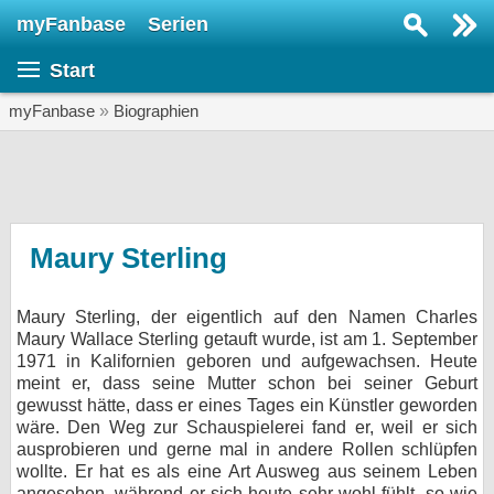
myFanbase
Serien
Serie suchen...
Start
Home
SERIEN
myFanbase
»
Biographien
Serien
Kolumnen
Interviews
Maury Sterling
Veranstaltungen
Maury Sterling, der eigentlich auf den Namen Charles
KULTUR
Maury Wallace Sterling getauft wurde, ist am 1. September
Specials
1971 in Kalifornien geboren und aufgewachsen. Heute
meint er, dass seine Mutter schon bei seiner Geburt
SERVICE
gewusst hätte, dass er eines Tages ein Künstler geworden
wäre. Den Weg zur Schauspielerei fand er, weil er sich
Gewinnspiele
ausprobieren und gerne mal in andere Rollen schlüpfen
wollte. Er hat es als eine Art Ausweg aus seinem Leben
Forum
angesehen, während er sich heute sehr wohl fühlt, so wie