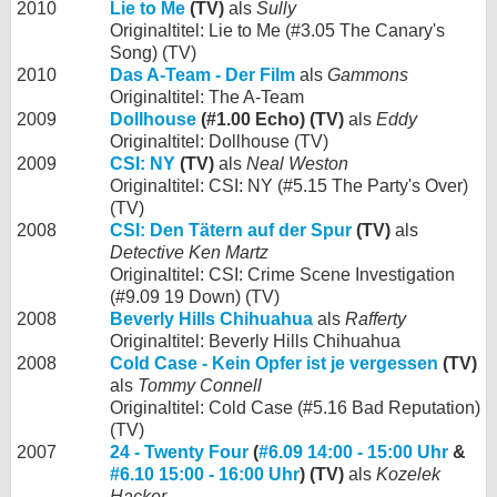
2010
Lie to Me
(TV)
als
Sully
Originaltitel: Lie to Me (#3.05 The Canary's
Song) (TV)
2010
Das A-Team - Der Film
als
Gammons
Originaltitel: The A-Team
2009
Dollhouse
(#1.00 Echo) (TV)
als
Eddy
Originaltitel: Dollhouse (TV)
2009
CSI: NY
(TV)
als
Neal Weston
Originaltitel: CSI: NY (#5.15 The Party's Over)
(TV)
2008
CSI: Den Tätern auf der Spur
(TV)
als
Detective Ken Martz
Originaltitel: CSI: Crime Scene Investigation
(#9.09 19 Down) (TV)
2008
Beverly Hills Chihuahua
als
Rafferty
Originaltitel: Beverly Hills Chihuahua
2008
Cold Case - Kein Opfer ist je vergessen
(TV)
als
Tommy Connell
Originaltitel: Cold Case (#5.16 Bad Reputation)
(TV)
2007
24 - Twenty Four
(
#6.09 14:00 - 15:00 Uhr
&
#6.10 15:00 - 16:00 Uhr
) (TV)
als
Kozelek
Hacker