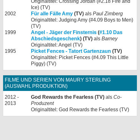
Originaltitel: Crossing Jordan (#2.18 Fire and
Ice) (TV)
2002
Für alle Fälle Amy
(TV)
als
Paul Zimberg
Originaltitel: Judging Amy (#4.09 Boys to Men)
(TV)
1999
Angel - Jäger der Finsternis
(
#1.10 Das
Abschiedsgeschenk
) (TV)
als
Barney
Originaltitel: Angel (TV)
1995
Picket Fences - Tatort Gartenzaun
(TV)
Originaltitel: Picket Fences (#4.09 This Little
Piggy) (TV)
FILME UND SERIEN VON MAURY STERLING
(AUSWAHL PRODUKTION)
2012 -
God Rewards the Fearless (TV)
als
Co-
2013
Produzent
Originaltitel: God Rewards the Fearless (TV)