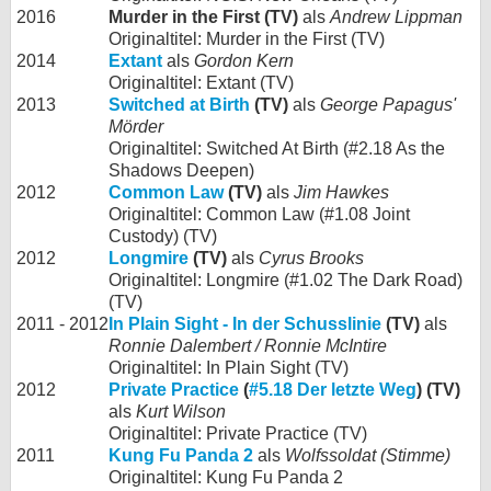
2016
Murder in the First (TV)
als
Andrew Lippman
Originaltitel: Murder in the First (TV)
2014
Extant
als
Gordon Kern
Originaltitel: Extant (TV)
2013
Switched at Birth
(TV)
als
George Papagus'
Mörder
Originaltitel: Switched At Birth (#2.18 As the
Shadows Deepen)
2012
Common Law
(TV)
als
Jim Hawkes
Originaltitel: Common Law (#1.08 Joint
Custody) (TV)
2012
Longmire
(TV)
als
Cyrus Brooks
Originaltitel: Longmire (#1.02 The Dark Road)
(TV)
2011 - 2012
In Plain Sight - In der Schusslinie
(TV)
als
Ronnie Dalembert / Ronnie McIntire
Originaltitel: In Plain Sight (TV)
2012
Private Practice
(
#5.18 Der letzte Weg
) (TV)
als
Kurt Wilson
Originaltitel: Private Practice (TV)
2011
Kung Fu Panda 2
als
Wolfssoldat (Stimme)
Originaltitel: Kung Fu Panda 2