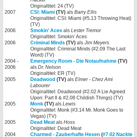
Originaltitel: 24 (TV)
2007
CSI: Miami
(TV)
als
Barry Ellis
Originaltitel: CSI: Miami (#5.13 Throwing Heat)
(TV)
2006
Smokin' Aces
als
Lester Tremor
Originaltitel: Smokin' Aces
2006
Criminal Minds
(TV)
als
Jim Meyers
Originaltitel: Criminal Minds (#2.09 The Last
Word) (TV)
2004 -
Emergency Room - Die Notaufnahme
(TV)
2006
als
Dr. Nelson
Originaltitel: ER (TV)
2005
Deadwood
(TV)
als
Elmer - Chez Ami
Labourer
Originaltitel: Deadwood (#2.02 A Lie Agreed
Upon: Part II & #2.08 Childish Things) (TV)
2005
Monk
(TV)
als
Lewis
Originaltitel: Monk (#3.14 Mr. Monk Goes to
Vegas) (TV)
2005
Dead Meat
als
Hoss
Originaltitel: Dead Meat
2004
Charmed - Zauberhafte Hexen
(
#7.02 Nackte