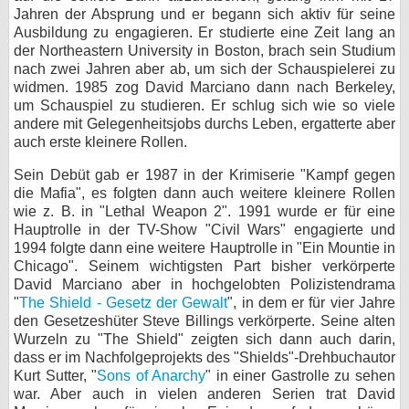
Jahren der Absprung und er begann sich aktiv für seine
bei X
Ausbildung zu engagieren. Er studierte eine Zeit lang an
der Northeastern University in Boston, brach sein Studium
bei Facebook
nach zwei Jahren aber ab, um sich der Schauspielerei zu
widmen. 1985 zog David Marciano dann nach Berkeley,
um Schauspiel zu studieren. Er schlug sich wie so viele
andere mit Gelegenheitsjobs durchs Leben, ergatterte aber
Kontakt
auch erste kleinere Rollen.
Nutzungsbedingungen
Sein Debüt gab er 1987 in der Krimiserie "Kampf gegen
die Mafia", es folgten dann auch weitere kleinere Rollen
Datenschutz
wie z. B. in "Lethal Weapon 2". 1991 wurde er für eine
Hauptrolle in der TV-Show "Civil Wars" engagierte und
Cookie-Einstellungen
1994 folgte dann eine weitere Hauptrolle in "Ein Mountie in
Chicago". Seinem wichtigsten Part bisher verkörperte
Impressum
David Marciano aber in hochgelobten Polizistendrama
"
The Shield - Gesetz der Gewalt
", in dem er für vier Jahre
Desktop-Ansicht
den Gesetzeshüter Steve Billings verkörperte. Seine alten
myFanbase
Wurzeln zu "The Shield" zeigten sich dann auch darin,
dass er im Nachfolgeprojekts des "Shields"-Drehbuchautor
Kurt Sutter, "
Sons of Anarchy
" in einer Gastrolle zu sehen
war. Aber auch in vielen anderen Serien trat David