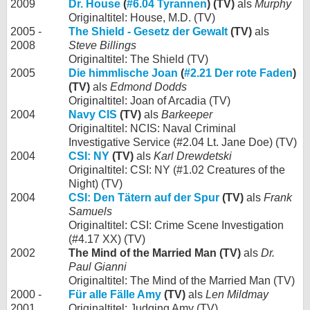
2009
Dr. House
(
#6.04 Tyrannen
) (TV)
als
Murphy
Originaltitel: House, M.D. (TV)
2005 -
The Shield - Gesetz der Gewalt
(TV)
als
2008
Steve Billings
Originaltitel: The Shield (TV)
2005
Die himmlische Joan
(
#2.21 Der rote Faden
)
(TV)
als
Edmond Dodds
Originaltitel: Joan of Arcadia (TV)
2004
Navy CIS
(TV)
als
Barkeeper
Originaltitel: NCIS: Naval Criminal
Investigative Service (#2.04 Lt. Jane Doe) (TV)
2004
CSI: NY
(TV)
als
Karl Drewdetski
Originaltitel: CSI: NY (#1.02 Creatures of the
Night) (TV)
2004
CSI: Den Tätern auf der Spur
(TV)
als
Frank
Samuels
Originaltitel: CSI: Crime Scene Investigation
(#4.17 XX) (TV)
2002
The Mind of the Married Man (TV)
als
Dr.
Paul Gianni
Originaltitel: The Mind of the Married Man (TV)
2000 -
Für alle Fälle Amy
(TV)
als
Len Mildmay
2001
Originaltitel: Judging Amy (TV)