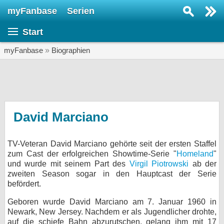
myFanbase
Serien
Serie suchen...
Start
Home
SERIEN
myFanbase
»
Biographien
Serien
Kolumnen
Interviews
David Marciano
Veranstaltungen
TV-Veteran David Marciano gehörte seit der ersten Staffel
KULTUR
zum Cast der erfolgreichen Showtime-Serie "
Homeland
"
Specials
und wurde mit seinem Part des
Virgil Piotrowski
ab der
zweiten Season sogar in den Hauptcast der Serie
SERVICE
befördert.
Gewinnspiele
Geboren wurde David Marciano am 7. Januar 1960 in
Newark, New Jersey. Nachdem er als Jugendlicher drohte,
Forum
auf die schiefe Bahn abzurutschen, gelang ihm mit 17