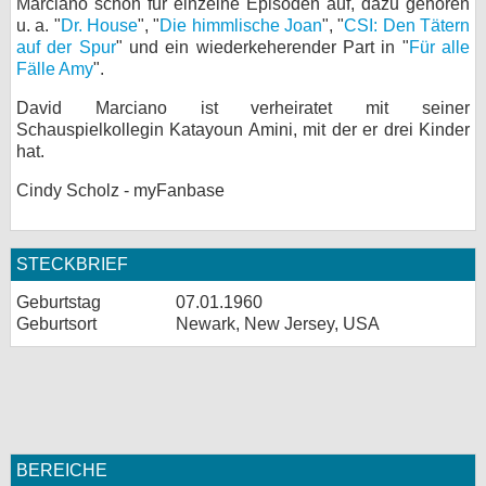
Marciano schon für einzelne Episoden auf, dazu gehören
u. a. "
Dr. House
", "
Die himmlische Joan
", "
CSI: Den Tätern
auf der Spur
" und ein wiederkeherender Part in "
Für alle
Fälle Amy
".
David Marciano ist verheiratet mit seiner
Schauspielkollegin Katayoun Amini, mit der er drei Kinder
hat.
Cindy Scholz - myFanbase
STECKBRIEF
Geburtstag
07.01.1960
Geburtsort
Newark, New Jersey, USA
BEREICHE