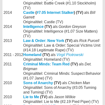
Originaltitel: Battle Creek (#1.10 Stockholm)
(TV)
2014
Castle
(
#7.05 Internet Stalker
) (TV)
als
Bill
Garrett
Originaltitel: Castle (TV)
2014
Intelligence
(TV)
als
Gordon Greyson
Originaltitel: Intelligence (#1.07 Size Matters)
(TV)
2013
Law & Order: New York
(TV)
als
Rick Purcell
Originaltitel: Law & Order: Special Victims Unit
(#14.18 Legitimate Rape) (TV)
2011 - 2012
Homeland
(TV)
als
Virgil Piotrowski
Originaltitel: Homeland (TV)
2011
Criminal Minds: Team Red
(TV)
als
Det.
Brigman
Originaltitel: Criminal Minds: Suspect Behavior
(#1.07 Jane) (TV)
2010
Sons of Anarchy
(TV)
als
Chicken Man
Originaltitel: Sons of Anarchy (#3.05 Turning
and Turning) (TV)
2010
Lie to Me
(TV)
als
Jason Wilkie
Originaltitel: Lie to Me (#2.19 Pied Piper) (TV)