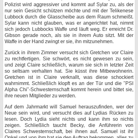
Polizist wird aggressiver und kommt auf Sylar zu, als der
nur sein Gesicht schützen möchte und mit der Telikenese
Lubbock durch die Glasscheibe aus dem Raum schmeißt.
Sylar kann nicht glauben, was er angerichtet hat, nimmt
sich jedoch Lubbocks Waffe und läuft weg. Er erreicht Dr.
Gibson gerade noch, als sie in ihrem Auto sitzt. Mit der
Waffe in der Hand zwingt er sie, ihn mitzunehmen.
Zurück in ihrem Zimmer versucht sich Gretchen vor Claire
zu rechtfertigen. Sie schwört, es nicht gewesen zu sein,
und zeigt Claire schließlich, warum sie sich in letzter Zeit
so seltsam verhalten hat. Sie küsst ihre Mitbewohnerin.
Gretchen ist in Claire verknallt, was diese schockiert
wahrnimmt. Schließlich klopft es an der Tür und die "PSI
Alpha Chi"-Schwesternschaft kommt herein und bittet sie,
ihre neuen Mitglieder zu werden.
Auf dem Jahrmarkt will Samuel herauszufinden, wer der
Neue sein wird, und versucht dies auf Lydias Rücken zu
lesen. Doch Lydia sieht nichts und kann ihm so nichts
zeigen. Schließlich taucht Becky, die Anführerin von
Claires Schwesternschaft, bei ihnen auf. Samuel ist ihr
Onkel und von ihm hat sie den Auftrag bekommen, alles zu