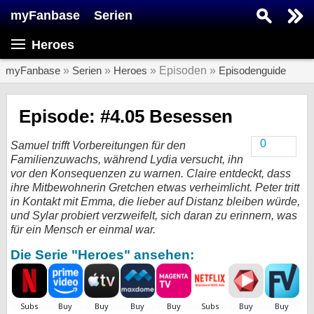
myFanbase
Serien
Serie suchen...
Heroes
Home
SERIEN
myFanbase
»
Serien
»
Heroes
» Episoden »
Episodenguide
Serien
Episode: #4.05 Besessen
Kolumnen
0
Samuel trifft Vorbereitungen für den
Interviews
Familienzuwachs, während Lydia versucht, ihn
vor den Konsequenzen zu warnen. Claire entdeckt, dass
Veranstaltungen
ihre Mitbewohnerin Gretchen etwas verheimlicht. Peter tritt
in Kontakt mit Emma, die lieber auf Distanz bleiben würde,
KULTUR
und Sylar probiert verzweifelt, sich daran zu erinnern, was
Specials
für ein Mensch er einmal war.
SERVICE
Die Serie "Heroes" ansehen:
Gewinnspiele
Forum