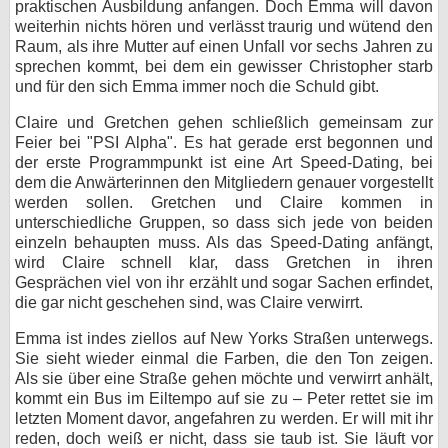
praktischen Ausbildung anfangen. Doch Emma will davon
weiterhin nichts hören und verlässt traurig und wütend den
Raum, als ihre Mutter auf einen Unfall vor sechs Jahren zu
sprechen kommt, bei dem ein gewisser Christopher starb
und für den sich Emma immer noch die Schuld gibt.
Claire und Gretchen gehen schließlich gemeinsam zur
Feier bei "PSI Alpha". Es hat gerade erst begonnen und
der erste Programmpunkt ist eine Art Speed-Dating, bei
dem die Anwärterinnen den Mitgliedern genauer vorgestellt
werden sollen. Gretchen und Claire kommen in
unterschiedliche Gruppen, so dass sich jede von beiden
einzeln behaupten muss. Als das Speed-Dating anfängt,
wird Claire schnell klar, dass Gretchen in ihren
Gesprächen viel von ihr erzählt und sogar Sachen erfindet,
die gar nicht geschehen sind, was Claire verwirrt.
Emma ist indes ziellos auf New Yorks Straßen unterwegs.
Sie sieht wieder einmal die Farben, die den Ton zeigen.
Als sie über eine Straße gehen möchte und verwirrt anhält,
kommt ein Bus im Eiltempo auf sie zu – Peter rettet sie im
letzten Moment davor, angefahren zu werden. Er will mit ihr
reden, doch weiß er nicht, dass sie taub ist. Sie läuft vor