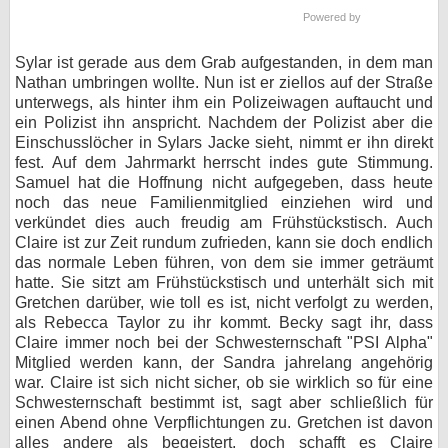
Powered by
bei X
Sylar ist gerade aus dem Grab aufgestanden, in dem man
bei Facebook
Nathan umbringen wollte. Nun ist er ziellos auf der Straße
unterwegs, als hinter ihm ein Polizeiwagen auftaucht und
ein Polizist ihn anspricht. Nachdem der Polizist aber die
Kontakt
Einschusslöcher in Sylars Jacke sieht, nimmt er ihn direkt
fest. Auf dem Jahrmarkt herrscht indes gute Stimmung.
Nutzungsbedingungen
Samuel hat die Hoffnung nicht aufgegeben, dass heute
noch das neue Familienmitglied einziehen wird und
Datenschutz
verkündet dies auch freudig am Frühstückstisch. Auch
Claire ist zur Zeit rundum zufrieden, kann sie doch endlich
das normale Leben führen, von dem sie immer geträumt
Cookie-Einstellungen
hatte. Sie sitzt am Frühstückstisch und unterhält sich mit
Gretchen darüber, wie toll es ist, nicht verfolgt zu werden,
Impressum
als Rebecca Taylor zu ihr kommt. Becky sagt ihr, dass
Claire immer noch bei der Schwesternschaft "PSI Alpha"
Desktop-Ansicht
Mitglied werden kann, der Sandra jahrelang angehörig
myFanbase
war. Claire ist sich nicht sicher, ob sie wirklich so für eine
Schwesternschaft bestimmt ist, sagt aber schließlich für
einen Abend ohne Verpflichtungen zu. Gretchen ist davon
alles andere als begeistert, doch schafft es Claire