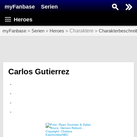
myFanbase
Serien
Serie suchen...
Heroes
Home
SERIEN
myFanbase
»
Serien
»
Heroes
» Charaktere »
Charakterbeschrei
Serien
Kolumnen
Interviews
Carlos Gutierrez
Veranstaltungen
KULTUR
Specials
SERVICE
Gewinnspiele
Forum