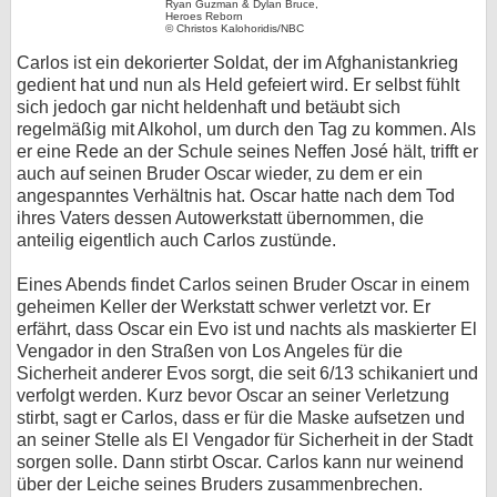
Ryan Guzman & Dylan Bruce,
Heroes Reborn
bei X
© Christos Kalohoridis/NBC
Carlos ist ein dekorierter Soldat, der im Afghanistankrieg
bei Facebook
gedient hat und nun als Held gefeiert wird. Er selbst fühlt
sich jedoch gar nicht heldenhaft und betäubt sich
regelmäßig mit Alkohol, um durch den Tag zu kommen. Als
Kontakt
er eine Rede an der Schule seines Neffen José hält, trifft er
auch auf seinen Bruder Oscar wieder, zu dem er ein
angespanntes Verhältnis hat. Oscar hatte nach dem Tod
Nutzungsbedingungen
ihres Vaters dessen Autowerkstatt übernommen, die
anteilig eigentlich auch Carlos zustünde.
Datenschutz
Eines Abends findet Carlos seinen Bruder Oscar in einem
Cookie-Einstellungen
geheimen Keller der Werkstatt schwer verletzt vor. Er
erfährt, dass Oscar ein Evo ist und nachts als maskierter El
Impressum
Vengador in den Straßen von Los Angeles für die
Sicherheit anderer Evos sorgt, die seit 6/13 schikaniert und
Desktop-Ansicht
verfolgt werden. Kurz bevor Oscar an seiner Verletzung
myFanbase
stirbt, sagt er Carlos, dass er für die Maske aufsetzen und
an seiner Stelle als El Vengador für Sicherheit in der Stadt
sorgen solle. Dann stirbt Oscar. Carlos kann nur weinend
über der Leiche seines Bruders zusammenbrechen.