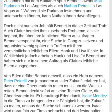
Zusammen mit dem Haitianer spürt Bennet sowohl
Matt
Parkman
in Los Angeles als auch
Nathan Petrelli
in Las
Vegas auf. Während sie Parkman festnehmen und
untersuchen können, kann Nathan ihnen davonfliegen.
Doch nicht nur sein Job hält Bennet in dieser Zeit auf Trab:
Auch Claire bereitet ihm zusehends Probleme, als sie
beginnt, ihn über ihre leiblichen Eltern auszufragen.
Bennet verspricht ihr, eine Suche in Gang zu setzen und
organisiert wenig später ein Treffen mit ihren
vermeintlichen leiblichen Eltern Hank und Lisa für sie. In
Wirklichkeit jedoch arbeiten Hank und Lisa für Bennet und
haben sich nur in seinem Auftrag als Claires leibliche
Eltern ausgegeben.
Von Eden erfährt Bennet derweil, dass ein Hero namens
Peter Petrelli
von jemandem aus der Zukunft erfahren hat,
dass er eine Cheerleaderin retten muss, um die Welt zu
retten. Bennet denkt sofort an seine Tochter Claire, die
Cheerleaderin ist. Er beauftragt Eden damit,
Isaac Mendez
in die Firma zu bringen, der die Fähigkeit hat, die Zukunft
zu malen, um aus der Sache schlauer zu werden. Isaac
wird daraufhin zur Firma gebracht und dort festgehalten.