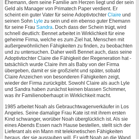
Ehemann, dem seine Familie am Herzen liegt und der sein
Geld als Manager von Primatech Paper verdient. Er
bei X
scheint ein guter Vater für seine Adoptivtochter
Claire
und
seinen Sohn
Lyle
zu sein und ein ebenso guter Ehemann
bei Facebook
für seine Frau
Sandra
. Doch dass der Schein trügt, wird
schnell deutlich: Bennet arbeitet in Wirklichkeit für eine
geheime Firma, welche es zum Ziel hat, Menschen mit
Kontakt
außergewöhnlichen Fähigkeiten zu finden, zu beobachten
und zu untersuchen. Daher weiß Bennet auch, dass seine
Nutzungsbedingungen
Adoptivtochter Claire die Fähigkeit der Regeneration hat -
tatsächlich wurde Claire ihm als Baby von der Firma
Datenschutz
übergeben, damit er sie großzieht und später, sobald
Claire Anzeichen von besonderen Fähigkeiten zeigt,
Cookie-Einstellungen
wieder der Firma zurückgibt. Sowohl Claire als auch Lyle
und Sandra haben zunächst keinen blassen Schimmer,
was ihr Familienoberhaupt in Wirklichkeit macht.
Impressum
Desktop-Ansicht
1985 arbeitet Noah als Gebrauchtwagenverkäufer in Los
Angeles. Seine damalige Frau Kate ist mit ihrem ersten
myFanbase
Kind schwanger, worüber Noah überglücklich ist. Als sie
eines Abends Essen nach Hause bestellen, stellt sich der
Lieferant als ein Mann mit telekinetischen Fähigkeiten
heraus, der sie ausrauben will. Er wirft Noah an die Wand