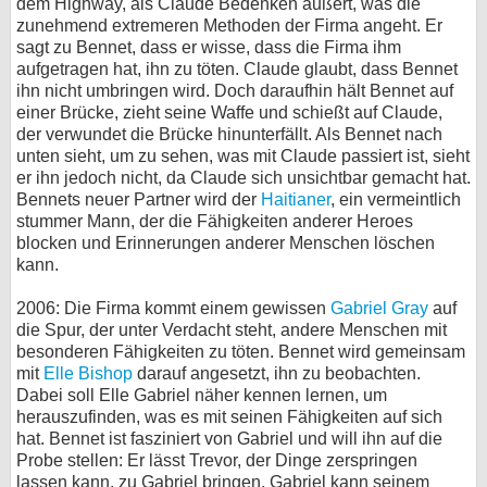
dem Highway, als Claude Bedenken äußert, was die
zunehmend extremeren Methoden der Firma angeht. Er
sagt zu Bennet, dass er wisse, dass die Firma ihm
aufgetragen hat, ihn zu töten. Claude glaubt, dass Bennet
ihn nicht umbringen wird. Doch daraufhin hält Bennet auf
einer Brücke, zieht seine Waffe und schießt auf Claude,
der verwundet die Brücke hinunterfällt. Als Bennet nach
unten sieht, um zu sehen, was mit Claude passiert ist, sieht
er ihn jedoch nicht, da Claude sich unsichtbar gemacht hat.
Bennets neuer Partner wird der
Haitianer
, ein vermeintlich
stummer Mann, der die Fähigkeiten anderer Heroes
blocken und Erinnerungen anderer Menschen löschen
kann.
2006: Die Firma kommt einem gewissen
Gabriel Gray
auf
die Spur, der unter Verdacht steht, andere Menschen mit
besonderen Fähigkeiten zu töten. Bennet wird gemeinsam
mit
Elle Bishop
darauf angesetzt, ihn zu beobachten.
Dabei soll Elle Gabriel näher kennen lernen, um
herauszufinden, was es mit seinen Fähigkeiten auf sich
hat. Bennet ist fasziniert von Gabriel und will ihn auf die
Probe stellen: Er lässt Trevor, der Dinge zerspringen
lassen kann, zu Gabriel bringen. Gabriel kann seinem