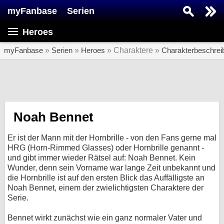
myFanbase
Serien
Serie suchen...
Heroes
Home
SERIEN
myFanbase
»
Serien
»
Heroes
» Charaktere »
Charakterbeschrei
Serien
Kolumnen
Interviews
Noah Bennet
Veranstaltungen
Er ist der Mann mit der Hornbrille - von den Fans gerne mal
KULTUR
HRG (Horn-Rimmed Glasses) oder Hornbrille genannt -
und gibt immer wieder Rätsel auf: Noah Bennet. Kein
Specials
Wunder, denn sein Vorname war lange Zeit unbekannt und
die Hornbrille ist auf den ersten Blick das Auffälligste an
SERVICE
Noah Bennet, einem der zwielichtigsten Charaktere der
Gewinnspiele
Serie.
Forum
Bennet wirkt zunächst wie ein ganz normaler Vater und