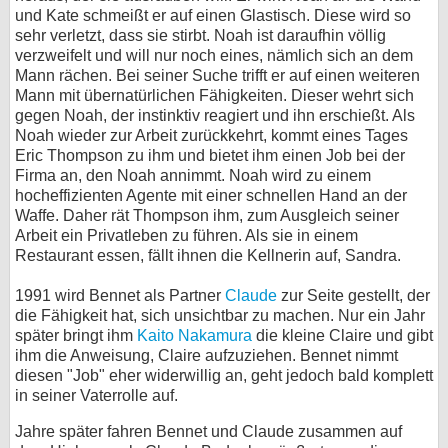
und Kate schmeißt er auf einen Glastisch. Diese wird so
sehr verletzt, dass sie stirbt. Noah ist daraufhin völlig
verzweifelt und will nur noch eines, nämlich sich an dem
Mann rächen. Bei seiner Suche trifft er auf einen weiteren
Mann mit übernatürlichen Fähigkeiten. Dieser wehrt sich
gegen Noah, der instinktiv reagiert und ihn erschießt. Als
Noah wieder zur Arbeit zurückkehrt, kommt eines Tages
Eric Thompson zu ihm und bietet ihm einen Job bei der
Firma an, den Noah annimmt. Noah wird zu einem
hocheffizienten Agente mit einer schnellen Hand an der
Waffe. Daher rät Thompson ihm, zum Ausgleich seiner
Arbeit ein Privatleben zu führen. Als sie in einem
Restaurant essen, fällt ihnen die Kellnerin auf, Sandra.
1991 wird Bennet als Partner
Claude
zur Seite gestellt, der
die Fähigkeit hat, sich unsichtbar zu machen. Nur ein Jahr
später bringt ihm
Kaito Nakamura
die kleine Claire und gibt
ihm die Anweisung, Claire aufzuziehen. Bennet nimmt
diesen "Job" eher widerwillig an, geht jedoch bald komplett
in seiner Vaterrolle auf.
Jahre später fahren Bennet und Claude zusammen auf