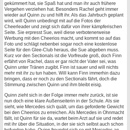
gekümmert hat, sie Spaß hat und man ihr auch frühere
Vergehen verziehen hat. Besonders Rachel geht immer
wieder auf Quinn zu und hilft ihr. Als das Jahrbuch geplant
wird, will Quinn unbedingt mit auf die Fotos der
Cheerleader und zeigt sich dafür von ihrer kämpferischen
Seite. Sie erpresst Sue, weil diese verbotenerweise
Werbung mit den Cheerios macht, und kommt so auf das
Foto und schlägt nebenbei sogar noch eine kostenlose
Seite für den Glee-Club heraus, die Sue abgeben muss.
Kurz vor den Sectionals ist die Vorfreude groß, doch Finn
erfährt von Rachel, dass er gar nicht der Vater sei, was
Quinn unter Tränen zugibt. Finn ist sauer und will nichts
mehr mit ihr zu tun haben. Will kann Finn immerhin dazu
bringen, dass er noch zu den Sectionals fährt, doch die
Stimmung zwischen Quinn und ihm bleibt eisig.
Quinn zieht sich in der Folge immer mehr zurück, ist sie
nun doch eine klare Außenseiterin in der Schule. Als sie
sieht, wie Mercedes sich quält, um das geforderte Gewicht
bei den Cheerios zu erreichen. Als Mercedes in Ohnmacht
fällt, ist Quinn für sie da, wartet beim Arzt auf sie und redet
mit ihr über die Situation, in der sie sich selbst auch schon
befunden habe. Quinn freundet sich so mit Mercedes an