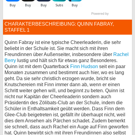
bei X
Powered by
bei Facebook
CHARAKTERBESCHREIBUNG: QUINN FABRAY,
STAFFEL 1
Kontakt
Quinn Fabray ist eine typische Cheerleaderin, die sehr
beliebt in der Schule ist. Sie macht sich mit ihren
Nutzungsbedingungen
Freundinnen über Außenseiter, insbesondere über
Rachel
Berry
lustig und hält sich für etwas ganz Besonderes.
Quinn ist mit dem Quarterback
Finn Hudson
seit ein paar
Datenschutz
Monaten zusammen und bestimmt auch hier, wo es lang
geht. Da sie sehr christlich erzogen wurde, bricht sie
Cookie-Einstellungen
Knutschereien mit Finn immer dann ab, wenn er einen
Schritt weiter gehen will, und beginnt zu beten. Quinn ist
Impressum
nicht nur Kapitän der Cheerleaderin sondern auch
Präsidentin des Zölibats-Club an der Schule, indem die
Desktop-Ansicht
Schüler in Enthaltsamkeit geübt werden. Dass Finn dem
myFanbase
Glee-Club beigetreten ist, gefällt ihr überhaupt nicht, weil
dies dem Ansehen als Pärchen schadet. Zudem bemerkt
sie schnell, dass auch Rachel ein Auge auf Finn geworfen
hat. Quinn bewirbt sich mit ihren Freundinnen also selbst