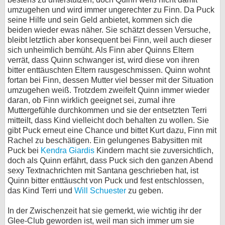
umzugehen und wird immer ungerechter zu Finn. Da Puck
seine Hilfe und sein Geld anbietet, kommen sich die
beiden wieder ewas näher. Sie schätzt dessen Versuche,
bleibt letztlich aber konsequent bei Finn, weil auch dieser
sich unheimlich bemüht. Als Finn aber Quinns Eltern
verrät, dass Quinn schwanger ist, wird diese von ihren
bitter enttäuschten Eltern rausgeschmissen. Quinn wohnt
fortan bei Finn, dessen Mutter viel besser mit der Situation
umzugehen weiß. Trotzdem zweifelt Quinn immer wieder
daran, ob Finn wirklich geeignet sei, zumal ihre
Muttergefühle durchkommen und sie der entsetzten Terri
mitteilt, dass Kind vielleicht doch behalten zu wollen. Sie
gibt Puck erneut eine Chance und bittet Kurt dazu, Finn mit
Rachel zu beschätigen. Ein gelungenes Babysitten mit
Puck bei
Kendra Giardis
Kindern macht sie zuversichtlich,
doch als Quinn erfährt, dass Puck sich den ganzen Abend
sexy Textnachrichten mit Santana geschrieben hat, ist
Quinn bitter enttäuscht von Puck und fest entschlossen,
das Kind Terri und
Will Schuester
zu geben.
In der Zwischenzeit hat sie gemerkt, wie wichtig ihr der
Glee-Club geworden ist, weil man sich immer um sie