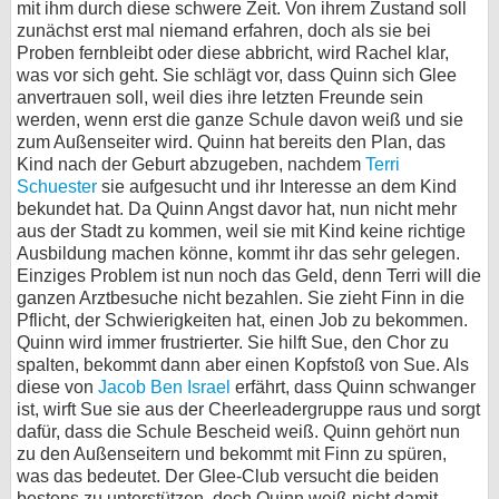
mit ihm durch diese schwere Zeit. Von ihrem Zustand soll
zunächst erst mal niemand erfahren, doch als sie bei
Proben fernbleibt oder diese abbricht, wird Rachel klar,
was vor sich geht. Sie schlägt vor, dass Quinn sich Glee
anvertrauen soll, weil dies ihre letzten Freunde sein
werden, wenn erst die ganze Schule davon weiß und sie
zum Außenseiter wird. Quinn hat bereits den Plan, das
Kind nach der Geburt abzugeben, nachdem
Terri
Schuester
sie aufgesucht und ihr Interesse an dem Kind
bekundet hat. Da Quinn Angst davor hat, nun nicht mehr
aus der Stadt zu kommen, weil sie mit Kind keine richtige
Ausbildung machen könne, kommt ihr das sehr gelegen.
Einziges Problem ist nun noch das Geld, denn Terri will die
ganzen Arztbesuche nicht bezahlen. Sie zieht Finn in die
Pflicht, der Schwierigkeiten hat, einen Job zu bekommen.
Quinn wird immer frustrierter. Sie hilft Sue, den Chor zu
spalten, bekommt dann aber einen Kopfstoß von Sue. Als
diese von
Jacob Ben Israel
erfährt, dass Quinn schwanger
ist, wirft Sue sie aus der Cheerleadergruppe raus und sorgt
dafür, dass die Schule Bescheid weiß. Quinn gehört nun
zu den Außenseitern und bekommt mit Finn zu spüren,
was das bedeutet. Der Glee-Club versucht die beiden
bestens zu unterstützen, doch Quinn weiß nicht damit