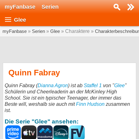
myFanbase
Serien
Serie suchen...
Glee
Home
SERIEN
myFanbase
»
Serien
»
Glee
» Charaktere »
Charakterbeschreibu
Serien
Kolumnen
Interviews
Quinn Fabray
Veranstaltungen
Quinn Fabray (
Dianna Agron
) ist ab
Staffel 1
von "
Glee
"
KULTUR
Schülerin und Cheerleaderin an der McKinley High
School. Sie ist ein typischer Teenager, der immer das
Specials
Beste will, weshalb sie auch mit
Finn Hudson
zusammen
ist.
SERVICE
Die Serie "Glee" ansehen:
Gewinnspiele
Forum