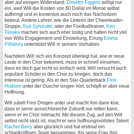
aber auf einigen Widerstand.
Direktor Figgins
willigt nur
ein, weil Will die Kosten von 60 Dollar im Monat selbst
bei X
aufbringt und er kostenlos auch noch das Nachsitzen
betreut. Andere Lehrer, wie die Leiterin der Cheerleader-
bei Facebook
Gruppe,
Sue Sylvester
, oder der Footballtrainer,
Ken
Tanaka
machen sich auch eher lustig und halten nicht viel
von Wills Engagement und Einstellung. Einzig
Emma
Kontakt
Pillsbury
unterstützt Will in seinem Vorhaben.
Nutzungsbedingungen
Nachdem Will sich ein Konzept überlegt hat, wie er neue
Leute in den Chor bekommt, muss er schnell einsehen,
Datenschutz
dass es doch gar nicht so einfach wird. Will versucht auch
populäre Schüler in den Chor zu kriegen, doch das
Cookie-Einstellungen
Interesse ist gering. Als er den Star-Quarterback
Finn
Hudson
unter der Dusche singen hört, schöpft er aber neue
Hoffnung.
Impressum
Desktop-Ansicht
Will jubelt Finn Drogen unter und macht ihm dann klar,
dass er seine aussichtsreiche Zukunft nur retten kann,
myFanbase
wenn er im Chor mitmacht. Mit diesem Zug, auf den Will
selbst nicht stolz ist, macht er sein hoffnungsvollstes Talent
Rachel Berry
aber glücklich und hat erstmal ein
schlagkräftiges Team beisammen. Als seine Frau ihm