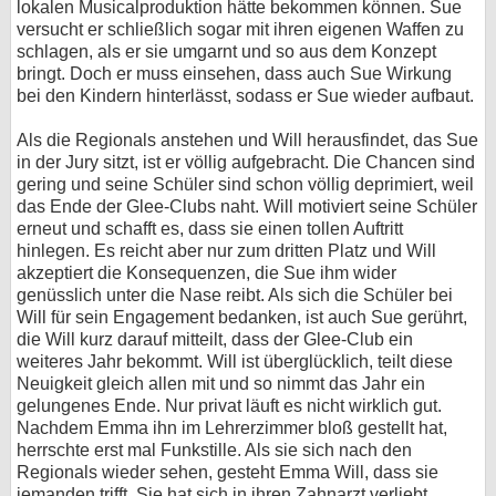
lokalen Musicalproduktion hätte bekommen können. Sue
versucht er schließlich sogar mit ihren eigenen Waffen zu
schlagen, als er sie umgarnt und so aus dem Konzept
bringt. Doch er muss einsehen, dass auch Sue Wirkung
bei den Kindern hinterlässt, sodass er Sue wieder aufbaut.
Als die Regionals anstehen und Will herausfindet, das Sue
in der Jury sitzt, ist er völlig aufgebracht. Die Chancen sind
gering und seine Schüler sind schon völlig deprimiert, weil
das Ende der Glee-Clubs naht. Will motiviert seine Schüler
erneut und schafft es, dass sie einen tollen Auftritt
hinlegen. Es reicht aber nur zum dritten Platz und Will
akzeptiert die Konsequenzen, die Sue ihm wider
genüsslich unter die Nase reibt. Als sich die Schüler bei
Will für sein Engagement bedanken, ist auch Sue gerührt,
die Will kurz darauf mitteilt, dass der Glee-Club ein
weiteres Jahr bekommt. Will ist überglücklich, teilt diese
Neuigkeit gleich allen mit und so nimmt das Jahr ein
gelungenes Ende. Nur privat läuft es nicht wirklich gut.
Nachdem Emma ihn im Lehrerzimmer bloß gestellt hat,
herrschte erst mal Funkstille. Als sie sich nach den
Regionals wieder sehen, gesteht Emma Will, dass sie
jemanden trifft. Sie hat sich in ihren Zahnarzt verliebt.