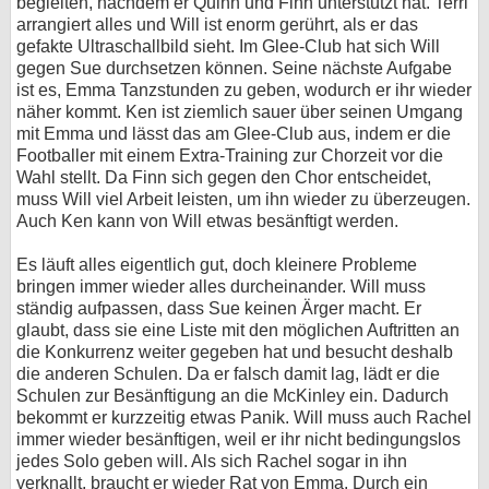
begleiten, nachdem er Quinn und Finn unterstützt hat. Terri
arrangiert alles und Will ist enorm gerührt, als er das
gefakte Ultraschallbild sieht. Im Glee-Club hat sich Will
gegen Sue durchsetzen können. Seine nächste Aufgabe
ist es, Emma Tanzstunden zu geben, wodurch er ihr wieder
näher kommt. Ken ist ziemlich sauer über seinen Umgang
mit Emma und lässt das am Glee-Club aus, indem er die
Footballer mit einem Extra-Training zur Chorzeit vor die
Wahl stellt. Da Finn sich gegen den Chor entscheidet,
muss Will viel Arbeit leisten, um ihn wieder zu überzeugen.
Auch Ken kann von Will etwas besänftigt werden.
Es läuft alles eigentlich gut, doch kleinere Probleme
bringen immer wieder alles durcheinander. Will muss
ständig aufpassen, dass Sue keinen Ärger macht. Er
glaubt, dass sie eine Liste mit den möglichen Auftritten an
die Konkurrenz weiter gegeben hat und besucht deshalb
die anderen Schulen. Da er falsch damit lag, lädt er die
Schulen zur Besänftigung an die McKinley ein. Dadurch
bekommt er kurzzeitig etwas Panik. Will muss auch Rachel
immer wieder besänftigen, weil er ihr nicht bedingungslos
jedes Solo geben will. Als sich Rachel sogar in ihn
verknallt, braucht er wieder Rat von Emma. Durch ein