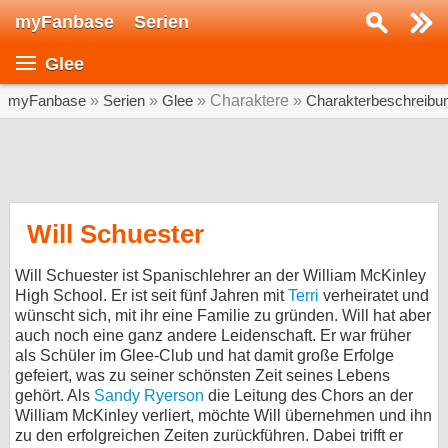
myFanbase
Serien
Serie suchen...
Glee
Home
SERIEN
myFanbase
»
Serien
»
Glee
» Charaktere »
Charakterbeschreibu
Serien
Kolumnen
Interviews
Will Schuester
Veranstaltungen
Will Schuester ist Spanischlehrer an der William McKinley
KULTUR
High School. Er ist seit fünf Jahren mit
Terri
verheiratet und
wünscht sich, mit ihr eine Familie zu gründen. Will hat aber
Specials
auch noch eine ganz andere Leidenschaft. Er war früher
als Schüler im Glee-Club und hat damit große Erfolge
SERVICE
gefeiert, was zu seiner schönsten Zeit seines Lebens
Gewinnspiele
gehört. Als
Sandy Ryerson
die Leitung des Chors an der
William McKinley verliert, möchte Will übernehmen und ihn
Forum
zu den erfolgreichen Zeiten zurückführen. Dabei trifft er