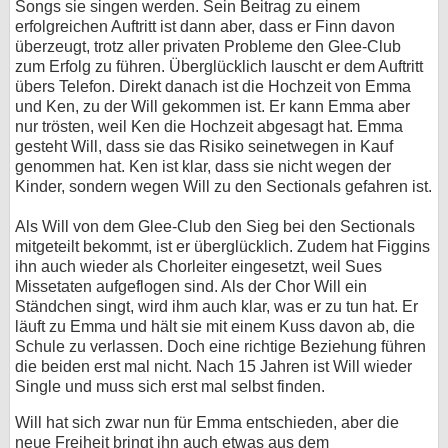
Songs sie singen werden. Sein Beitrag zu einem
erfolgreichen Auftritt ist dann aber, dass er Finn davon
überzeugt, trotz aller privaten Probleme den Glee-Club
zum Erfolg zu führen. Überglücklich lauscht er dem Auftritt
übers Telefon. Direkt danach ist die Hochzeit von Emma
und Ken, zu der Will gekommen ist. Er kann Emma aber
nur trösten, weil Ken die Hochzeit abgesagt hat. Emma
gesteht Will, dass sie das Risiko seinetwegen in Kauf
genommen hat. Ken ist klar, dass sie nicht wegen der
Kinder, sondern wegen Will zu den Sectionals gefahren ist.
Als Will von dem Glee-Club den Sieg bei den Sectionals
mitgeteilt bekommt, ist er überglücklich. Zudem hat Figgins
ihn auch wieder als Chorleiter eingesetzt, weil Sues
Missetaten aufgeflogen sind. Als der Chor Will ein
Ständchen singt, wird ihm auch klar, was er zu tun hat. Er
läuft zu Emma und hält sie mit einem Kuss davon ab, die
Schule zu verlassen. Doch eine richtige Beziehung führen
die beiden erst mal nicht. Nach 15 Jahren ist Will wieder
Single und muss sich erst mal selbst finden.
Will hat sich zwar nun für Emma entschieden, aber die
neue Freiheit bringt ihn auch etwas aus dem