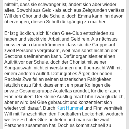
mitteilt, dass sie schwanger ist, ändert sich aber wieder
alles. Sowohl aus Geld - als auch aus Zeitgründen verlässt
Will den Chor und die Schule, doch Emma kann ihn davon
überzeugen, diesen Schritt rückgängig zu machen.
Er ist glücklich, sich für den Glee-Club entschieden zu
haben und steckt viel Arbeit und Geld rein. Als nächstes
muss er sich darum kümmern, dass sie die Gruppe auf
zwölf Personen vergrößern, weil man sonst nicht an den
Sectionals teilnehmen kann. Dafür organisiert er einen
Auftritt vor der Schule, doch der Chor ist mit seiner
Songauswahl nicht einverstanden und überrascht Will mit
einem anderen Auftritt. Dafür gibt es Ärger, der neben
Rachels Zweifel an seinen tänzerischen Fähigkeiten
letztlich dazu führt, dass er mit ein paar Kollegen die
private Gesangsgruppe Acafellas gründet, für die er auch
Finn rekrutiert. Der kleine Ausflug macht ihn zwar glücklich,
aber er wird bei Glee gebraucht und konzentriert sich
wieder voll darauf. Durch
Kurt Hummel
und Finn vermittelt
Will mit Tanzschritten den Footballern Lockerheit, wodurch
weitere Schüler Glee beitreten und man so die zwölf
Personen zusammen hat. Doch es kommt schnell zu