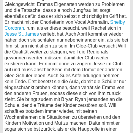
Gleichgewicht. Emmas Eigenarten werden zu Problemen
und die Tatsache, dass sie noch Jungfrau ist, sorgt
ebenfalls dafür, dass er sich selbst nicht richtig im Griff hat.
Er macht mit der Chorleiterin von Vocal Adrenalin,
Shelby
Corcoran
, rum, als er diese besucht, weil Rachel sich in
Jesse St. James
verliebt hat. Auch April kommt er wieder
näher, doch sie schlafen nur nebeneinander ein, als sie bei
ihm ist, um nicht allein zu sein. Im Glee-Club versucht Will
die Qualität weiter zu steigern, weil die Regionals
gewonnen werden müssen, damit der Club weiter
existieren kann. Er nimmt ohne zu zögern Jesse im Club
auf und muss anschließend mit dem Unmut der anderen
Glee-Schüler leben. Auch Sues Anfeindungen nehmen
kein Ende. Erst besetzt sie die Aula, damit die Schüler nur
eingeschränkt proben können, dann verrät sie Emma von
den anderen Frauen, sodass diese sich von ihm zurück
zieht. Sie bringt zudem mit Bryan Ryan jemanden an die
Schule, der die Träume der Kinder zerstören soll. Will
schafft es trotzdem immer wieder, mit seinen
Wochenthemen die Situationen zu überstehen und den
Kindern Motivation und Mut zu machen. Dafür nimmt er
sogar sich selbst zurück, als er die Hauptrolle in einer