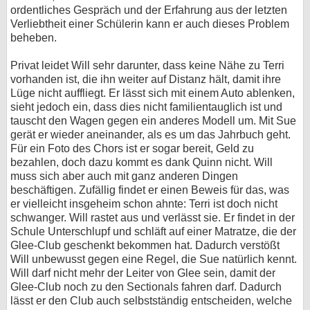
ordentliches Gespräch und der Erfahrung aus der letzten
Verliebtheit einer Schülerin kann er auch dieses Problem
beheben.
Privat leidet Will sehr darunter, dass keine Nähe zu Terri
vorhanden ist, die ihn weiter auf Distanz hält, damit ihre
Lüge nicht auffliegt. Er lässt sich mit einem Auto ablenken,
sieht jedoch ein, dass dies nicht familientauglich ist und
tauscht den Wagen gegen ein anderes Modell um. Mit Sue
gerät er wieder aneinander, als es um das Jahrbuch geht.
Für ein Foto des Chors ist er sogar bereit, Geld zu
bezahlen, doch dazu kommt es dank Quinn nicht. Will
muss sich aber auch mit ganz anderen Dingen
beschäftigen. Zufällig findet er einen Beweis für das, was
er vielleicht insgeheim schon ahnte: Terri ist doch nicht
schwanger. Will rastet aus und verlässt sie. Er findet in der
Schule Unterschlupf und schläft auf einer Matratze, die der
Glee-Club geschenkt bekommen hat. Dadurch verstößt
Will unbewusst gegen eine Regel, die Sue natürlich kennt.
Will darf nicht mehr der Leiter von Glee sein, damit der
Glee-Club noch zu den Sectionals fahren darf. Dadurch
lässt er den Club auch selbstständig entscheiden, welche