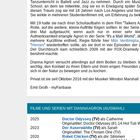
Tanzunterricht in Ballett und Jazz zu nehmen. Durch ein Mus
School, an dem sie mitwirkte, zog sie es in Erwägung später S
diesen Traum zog sie mit 18 Jahren nach Los Angeles und bes
Sie wirkte in mehreren Studentenfilmen mit, um Erfahrung zu b
Mit 19 hatte sie nach ihrer Schullaufbahn in dem Film "Talkers 
Rolle, auf die weitere, kleine Auftritte folgen sollten. In der Serie
drei Mal aufgetaucht, wenn auch nur in einer sehr kle
Aufmerksamkeit erlangte Agron in der Serie "It's a Mall World",
mehrere Kurzfilme enthielt. Regie führte hier
Milo Ventimiglia
"
Heroes
" wiedertreffen sollte, als sie dort in vier Episoden der
Der Durchbruch kam schließlich 2009 mit der FOX-Dramedy 
berühmt machte.
Dianna Agron versucht allerdings auf dem Boden zu bleiben. In i
wichtig, den Kontakt zu ihren Eltern und ihren engen Freunden z
sich in der Natur zu bewegen und zu kochen.
Privat ist sie seit Oktober 2016 mit der Musiker Winston Marshall
Emil Groth - myFanbase
FILME UND SERIEN MIT DIANNA AGRON (AUSWAHL)
2025
Doctor Odyssey
(TV)
als
Catherine
Originaltitel: Doctor Odyssey (#1.14 Hot Tub 
2023
Der Auserwählte
(TV)
als
Sarah
Originaltitel: The Chosen One (TV)
2020
Robot Chicken
(TV)
als
div. Stimmen