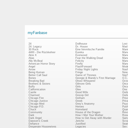
myFanbase
24
Dollhouse
Lost
24: Legacy
Dr. House
Mad
30 Rock
Eine himmlische Familie
Mani
4400 - Die Rückkehrer
Eureka
Marv
Akte X
Everwood
Marv
Alias
Fear the Walking Dead
Marv
Ally McBeal
Felicity
Marv
American Horror Story
Firefly
Marv
Angel
FlashForward
Mode
Arrow
Friday Night Lights
Nash
Being Human
Fringe
New 
Better Call Saul
Game of Thrones
Nip/
Bones
Georgie & Mandy's First Marriage
O.C.
Breaking Bad
Ghost Whisperer
Octo
Brothers & Sisters
Gilmore Girls
Once
Buffy
Girls
Once
Californication
Glee
One 
Castle
Good Wife
Outl
Charmed
Gossip Girl
Outl
Chicago Fire
Gotham
Pris
Chicago Justice
Greek
Priv
Chicago Med
Grey's Anatomy
Psy
Chicago P.D.
Heroes
Push
Chuck
Homeland
Quan
Community
House of the Dragon
Revo
Dark
How I Met Your Mother
Rosw
Dark Angel
How to Get Away with Murder
Sam
Dawson's Creek
Jericho
Scru
Defiance
Justified
Seatt
Desperate Housewives
Legacies
Sex 