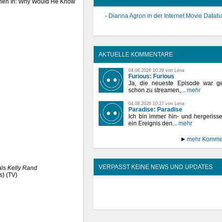
aenen In: Why Would He Know
Dianna Agron in der Internet Movie Datab
AKTUELLE KOMMENTARE
04.08.2026 10:29 von Lena
Furious: Furious
Ja, die neueste Episode war ge
schon zu streamen,...
mehr
04.08.2026 10:27 von Lena
Paradise: Paradise
Ich bin immer hin- und hergeriss
ein Ereignis den...
mehr
mehr Komme
VERPASST KEINE NEWS UND UPDATES
als
Kelly Rand
s) (TV)