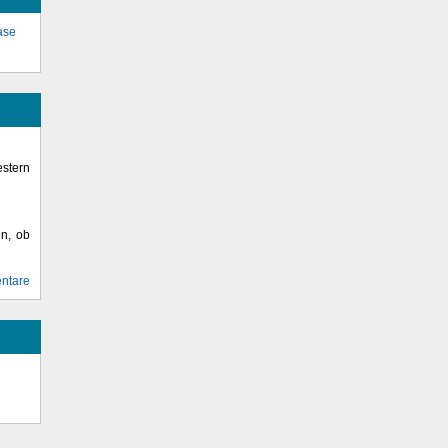
ase
stern
en, ob
ntare