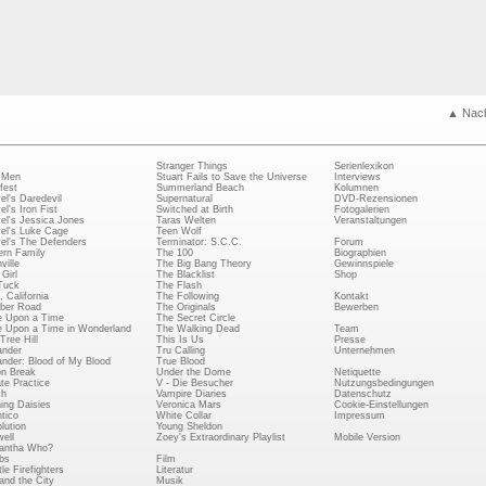
▲ Nac
Stranger Things
Serienlexikon
 Men
Stuart Fails to Save the Universe
Interviews
fest
Summerland Beach
Kolumnen
el's Daredevil
Supernatural
DVD-Rezensionen
el's Iron Fist
Switched at Birth
Fotogalerien
el's Jessica Jones
Taras Welten
Veranstaltungen
el's Luke Cage
Teen Wolf
el's The Defenders
Terminator: S.C.C.
Forum
rn Family
The 100
Biographien
ville
The Big Bang Theory
Gewinnspiele
Girl
The Blacklist
Shop
Tuck
The Flash
, California
The Following
Kontakt
ber Road
The Originals
Bewerben
 Upon a Time
The Secret Circle
 Upon a Time in Wonderland
The Walking Dead
Team
Tree Hill
This Is Us
Presse
ander
Tru Calling
Unternehmen
ander: Blood of My Blood
True Blood
on Break
Under the Dome
Netiquette
ate Practice
V - Die Besucher
Nutzungsbedingungen
ch
Vampire Diaries
Datenschutz
ing Daisies
Veronica Mars
Cookie-Einstellungen
tico
White Collar
Impressum
lution
Young Sheldon
ell
Zoey's Extraordinary Playlist
Mobile Version
antha Who?
bs
Film
le Firefighters
Literatur
and the City
Musik