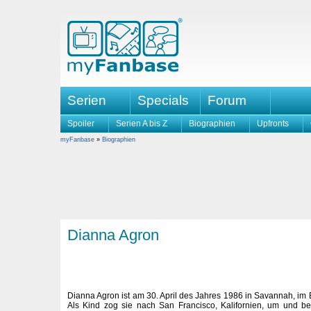
Serien
Specials
Forum
Spoiler
Serien A bis Z
Biographien
Upfronts
myFanbase
»
Biographien
Dianna Agron
Dianna Agron ist am 30. April des Jahres 1986 in Savannah, im
Als Kind zog sie nach San Francisco, Kalifornien, um und b