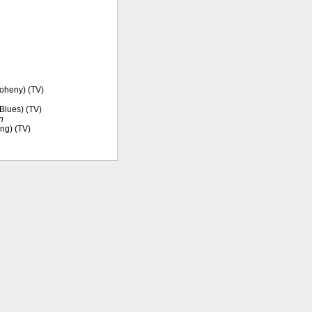
Doheny) (TV)
 Blues) (TV)
n
ng) (TV)