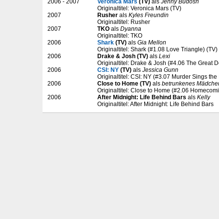
2006 - 2007
Veronica Mars
(TV)
als
Jenny Budosh
Originaltitel: Veronica Mars (TV)
2007
Rusher
als
Kyles Freundin
Originaltitel: Rusher
2007
TKO
als
Dyanna
Originaltitel: TKO
2006
Shark
(TV)
als
Gia Mellon
Originaltitel: Shark (#1.08 Love Triangle) (TV)
2006
Drake & Josh (TV)
als
Lexi
Originaltitel: Drake & Josh (#4.06 The Great 
2006
CSI: NY
(TV)
als
Jessica Gunn
Originaltitel: CSI: NY (#3.07 Murder Sings the
2006
Close to Home (TV)
als
betrunkenes Mädche
Originaltitel: Close to Home (#2.06 Homecomi
2006
After Midnight: Life Behind Bars
als
Kelly
Originaltitel: After Midnight: Life Behind Bars