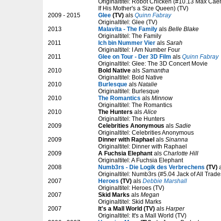
Originaltitel: Robot Chicken (#10.13 Max C
If His Mother's a Size Queen) (TV)
2009 - 2015
Glee
(TV)
als
Quinn Fabray
Originaltitel: Glee (TV)
2013
Malavita - The Family
als
Belle Blake
Originaltitel: The Family
2011
Ich bin Nummer Vier
als
Sarah
Originaltitel: I Am Number Four
2011
Glee on Tour - Der 3D Film
als
Quinn Fabray
Originaltitel: Glee: The 3D Concert Movie
2010
Bold Native
als
Samantha
Originaltitel: Bold Native
2010
Burlesque
als
Natalie
Originaltitel: Burlesque
2010
The Romantics
als
Minnow
Originaltitel: The Romantics
2010
The Hunters
als
Alice
Originaltitel: The Hunters
2009
Celebrities Anonymous
als
Sadie
Originaltitel: Celebrities Anonymous
2009
Dinner with Raphael
als
Sinanna
Originaltitel: Dinner with Raphael
2009
A Fuchsia Elephant
als
Charlotte Hill
Originaltitel: A Fuchsia Elephant
2008
Numb3rs - Die Logik des Verbrechens
(TV)
Originaltitel: Numb3rs (#5.04 Jack of All Trade
2007
Heroes
(TV)
als
Debbie Marshall
Originaltitel: Heroes (TV)
2007
Skid Marks
als
Megan
Originaltitel: Skid Marks
2007
It's a Mall World (TV)
als
Harper
Originaltitel: It's a Mall World (TV)