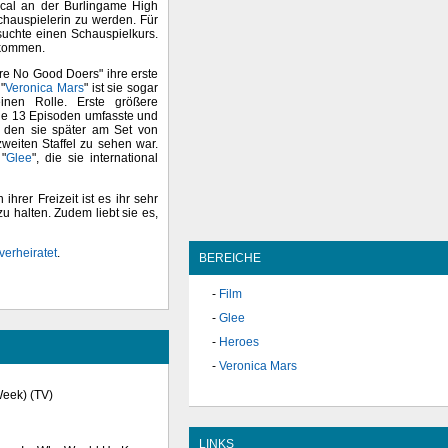
ical an der Burlingame High
chauspielerin zu werden. Für
uchte einen Schauspielkurs.
ekommen.
Are No Good Doers" ihre erste
 "
Veronica Mars
" ist sie sogar
inen Rolle. Erste größere
 die 13 Episoden umfasste und
, den sie später am Set von
 zweiten Staffel zu sehen war.
"
Glee
", die sie international
hrer Freizeit ist es ihr sehr
u halten. Zudem liebt sie es,
verheiratet
.
BEREICHE
Film
Glee
Heroes
Veronica Mars
Week) (TV)
LINKS