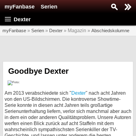
myFanbase
Serien
Serie suchen...
Dexter
Home
SERIEN
myFanbase
»
Serien
»
Dexter
» Magazin »
Abschiedskolumne
Serien
Kolumnen
Interviews
Goodbye Dexter
Veranstaltungen
KULTUR
Am 2013 verabschiedete sich "
Dexter
" nach acht Jahren
Specials
von den US-Bildschirmen. Die kontroverse Showtime-
Serie konnte in diesen acht Jahren teils großartige
SERVICE
Serienunterhaltung liefern, verlor sich manchmal aber auch
in dem ein oder anderen Qualitätsproblem. Unsere Autoren
Gewinnspiele
werfen einen Blick zurück auf acht Staffeln mit dem
wahrscheinlich sympathischsten Serienkiller der TV-
Forum
Geschichte, und lassen unter anderem die besten