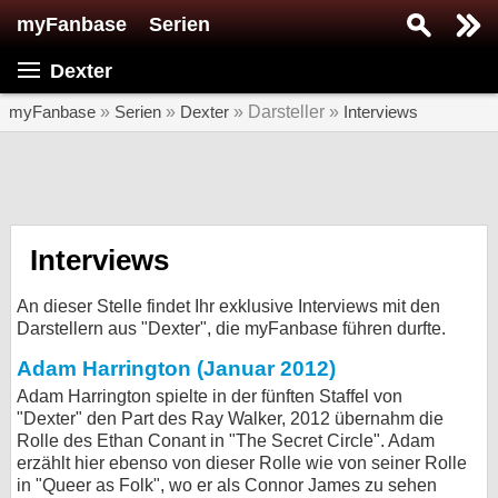
myFanbase
Serien
Serie suchen...
Dexter
Home
SERIEN
myFanbase
»
Serien
»
Dexter
» Darsteller »
Interviews
Serien
Kolumnen
Interviews
Interviews
Veranstaltungen
An dieser Stelle findet Ihr exklusive Interviews mit den
KULTUR
Darstellern aus "Dexter", die myFanbase führen durfte.
Specials
Adam Harrington (Januar 2012)
Adam Harrington spielte in der fünften Staffel von
SERVICE
"Dexter" den Part des Ray Walker, 2012 übernahm die
Gewinnspiele
Rolle des Ethan Conant in "The Secret Circle". Adam
erzählt hier ebenso von dieser Rolle wie von seiner Rolle
Forum
in "Queer as Folk", wo er als Connor James zu sehen