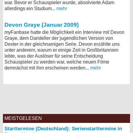
war. Bevor er Schauspieler wurde, absolvierte Adam
bei X
allerdings ein Studium...
mehr
bei Facebook
Devon Graye (Januar 2009)
myFanbase hatte die Möglichkeit ein Interview mit Devon
Graye, dem Darsteller der jugendlichen Version von
Kontakt
Dexter in der gleichnamigen Serie. Devon erzählte uns
unter anderem, warum er einige Zeit in Großbritannien
Nutzungsbedingungen
lebte, was der Auslöser für seine Entscheidung
Schauspieler zu werden war, welche neuen Filme
Datenschutz
demnächst mit ihm erscheinen werden...
mehr
Cookie-Einstellungen
Impressum
Desktop-Ansicht
myFanbase
MEISTGELESEN
Starttermine (Deutschland): Serienstarttermine in