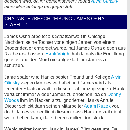
gebeten wird, da ihr gemeinsamer Freund
Alvin Olinsky
einer Mordanklage entgegensieht.
bei X
CHARAKTERBESCHREIBUNG: JAMES OSHA,
bei Facebook
STAFFEL 5
James Osha arbeitet als Staatsanwalt in Chicago.
Kontakt
Nachdem seine Tochter vor einigen Jahren von einem
Drogendealer ermordet wurde, hat James Osha diesen aus
Nutzungsbedingungen
Rache erschossen.
Hank Voight
hat damals die Ermittlung
geleitet und den Mord nie aufgeklärt, um James zu
Datenschutz
schützen.
Cookie-Einstellungen
Jahre später wird Hanks bester Freund und Kollege
Alvin
Olinsky
wegen Mordes verhaftet und James wird als
leitender Staatsanwalt in diesem Fall hinzugezogen. Hank
Impressum
versucht immer wieder James zu erreichen, da da
Denny
Desktop-Ansicht
Woods
ihm im Nacken sitzt, ignoriert er Hanks Anrufe.
Dieser schickt dann seinen Mitarbeiter
Adam Ruzek
vor,
myFanbase
doch James verdeutlicht diesem, dass Hank derzeit nicht
weiterhelfen kann, da er bereits mitten drin steckt.
Wenig später kommt Hank in James' Büro gestürmt. Da