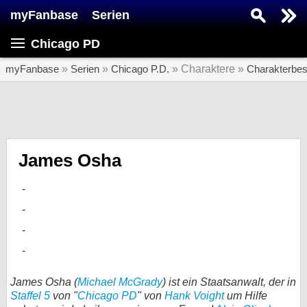
myFanbase
Serien
Serie suchen...
Chicago PD
Home
SERIEN
myFanbase
»
Serien
»
Chicago P.D.
» Charaktere »
Charakterbe
Serien
Kolumnen
Interviews
James Osha
Veranstaltungen
KULTUR
Specials
SERVICE
Gewinnspiele
James Osha (
Michael McGrady
) ist ein Staatsanwalt, der in
Staffel 5
von "
Chicago PD
" von
Hank Voight
um Hilfe
Forum