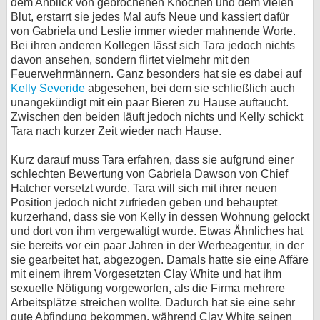
dem Anblick von gebrochenen Knochen und dem vielen
Blut, erstarrt sie jedes Mal aufs Neue und kassiert dafür
bei X
von Gabriela und Leslie immer wieder mahnende Worte.
Bei ihren anderen Kollegen lässt sich Tara jedoch nichts
bei Facebook
davon ansehen, sondern flirtet vielmehr mit den
Feuerwehrmännern. Ganz besonders hat sie es dabei auf
Kelly Severide
abgesehen, bei dem sie schließlich auch
Kontakt
unangekündigt mit ein paar Bieren zu Hause auftaucht.
Zwischen den beiden läuft jedoch nichts und Kelly schickt
Nutzungsbedingungen
Tara nach kurzer Zeit wieder nach Hause.
Datenschutz
Kurz darauf muss Tara erfahren, dass sie aufgrund einer
schlechten Bewertung von Gabriela Dawson von Chief
Hatcher versetzt wurde. Tara will sich mit ihrer neuen
Cookie-Einstellungen
Position jedoch nicht zufrieden geben und behauptet
kurzerhand, dass sie von Kelly in dessen Wohnung gelockt
Impressum
und dort von ihm vergewaltigt wurde. Etwas Ähnliches hat
Desktop-Ansicht
sie bereits vor ein paar Jahren in der Werbeagentur, in der
sie gearbeitet hat, abgezogen. Damals hatte sie eine Affäre
myFanbase
mit einem ihrem Vorgesetzten Clay White und hat ihm
sexuelle Nötigung vorgeworfen, als die Firma mehrere
Arbeitsplätze streichen wollte. Dadurch hat sie eine sehr
gute Abfindung bekommen, während Clay White seinen