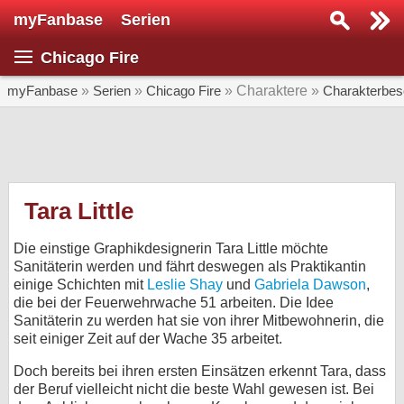
myFanbase
Serien
Serie suchen...
Chicago Fire
Home
SERIEN
myFanbase
»
Serien
»
Chicago Fire
» Charaktere »
Charakterbes
Serien
Kolumnen
Interviews
Tara Little
Veranstaltungen
Die einstige Graphikdesignerin Tara Little möchte
KULTUR
Sanitäterin werden und fährt deswegen als Praktikantin
einige Schichten mit
Leslie Shay
und
Gabriela Dawson
,
Specials
die bei der Feuerwehrwache 51 arbeiten. Die Idee
Sanitäterin zu werden hat sie von ihrer Mitbewohnerin, die
SERVICE
seit einiger Zeit auf der Wache 35 arbeitet.
Gewinnspiele
Doch bereits bei ihren ersten Einsätzen erkennt Tara, dass
der Beruf vielleicht nicht die beste Wahl gewesen ist. Bei
Forum