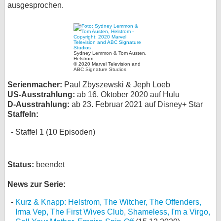
ausgesprochen.
bei X
bei Facebook
Sydney Lemmon & Tom Austen,
Helstrom
© 2020 Marvel Television and
Kontakt
ABC Signature Studios
Serienmacher:
Paul Zbyszewski & Jeph Loeb
Nutzungsbedingungen
US-Ausstrahlung:
ab 16. Oktober 2020 auf Hulu
D-Ausstrahlung:
ab 23. Februar 2021 auf Disney+ Star
Datenschutz
Staffeln:
Cookie-Einstellungen
Staffel 1 (10 Episoden)
Impressum
Status:
beendet
Desktop-Ansicht
myFanbase
News zur Serie:
Kurz & Knapp: Helstrom, The Witcher, The Offenders,
Irma Vep, The First Wives Club, Shameless, I'm a Virgo,