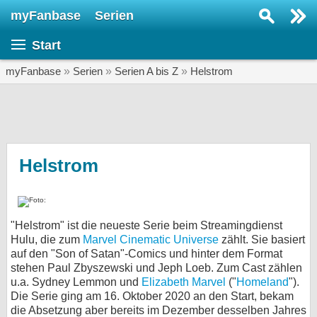
myFanbase
Serien
Serie suchen...
Start
Home
SERIEN
myFanbase
»
Serien
»
Serien A bis Z
»
Helstrom
Serien
Kolumnen
Interviews
Helstrom
Veranstaltungen
KULTUR
"Helstrom" ist die neueste Serie beim Streamingdienst
Specials
Hulu, die zum
Marvel Cinematic Universe
zählt. Sie basiert
auf den "Son of Satan"-Comics und hinter dem Format
SERVICE
stehen Paul Zbyszewski und Jeph Loeb. Zum Cast zählen
Gewinnspiele
u.a. Sydney Lemmon und
Elizabeth Marvel
("
Homeland
").
Die Serie ging am 16. Oktober 2020 an den Start, bekam
Forum
die Absetzung aber bereits im Dezember desselben Jahres