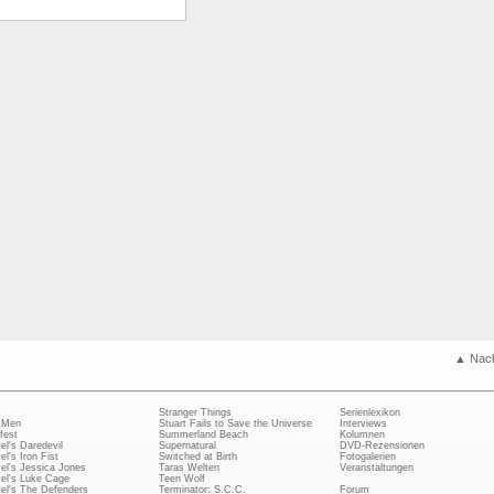
▲ Nac
Stranger Things
Serienlexikon
 Men
Stuart Fails to Save the Universe
Interviews
fest
Summerland Beach
Kolumnen
el's Daredevil
Supernatural
DVD-Rezensionen
el's Iron Fist
Switched at Birth
Fotogalerien
el's Jessica Jones
Taras Welten
Veranstaltungen
el's Luke Cage
Teen Wolf
el's The Defenders
Terminator: S.C.C.
Forum