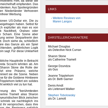
hoevens Film, da diese die
chmeichelhaft empfanden. Das
rdenken. Aus Spoilergründen
LINKS
den Niederländer Verhoeven
enfreier Werbung.
Weitere Reviews von
llionen US-Dollar ein. Die zu
Maren Langos
beigetragen haben. Selbst für
ch expliziter als man es von
b Nacktheit, Oralsex oder
sche Scham. Eine Szene aber
egung seiner Sexpartnerin den
DARSTELLER/CHARAKTERE
t. Doch siehe da, schließlich
färe das Ganze als ein Spiel
Michael Douglas
achtenden, gefährlichen Logik
als Detective Nick Curran
ein sagt. Für diese Unklarheit
Sharon Stone
als Catherine Tramell
bliche Hauptrolle in Betracht
Greta Sccachi lehnten ab. Am
George Dzundza
 Sharon Stone die Rolle der
als Gus
itzt eine Präsenz, welche
ominiert sie die Szene. Neben
Jeanne Tripplehorn
ise für die Goldene Himbeere
als Dr. Beth Garner
ipplehorn liefert ein solides
wirklich viel zu tun hat.
Denis Arndt
als Lietenant Walker
hnung des "berühmtesten
herine Tramell alias Sharon
Stephen Tobolowsky
oyeuristischen Blick zwischen
als Dr. Lamott
schrieb sie nachträglich ins
d ihr versprochen, dass ihre
was der Regisseur natürlich