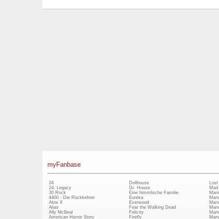
myFanbase
24
Dollhouse
Lost
24: Legacy
Dr. House
Mad
30 Rock
Eine himmlische Familie
Mani
4400 - Die Rückkehrer
Eureka
Marv
Akte X
Everwood
Marv
Alias
Fear the Walking Dead
Marv
Ally McBeal
Felicity
Marv
American Horror Story
Firefly
Marv