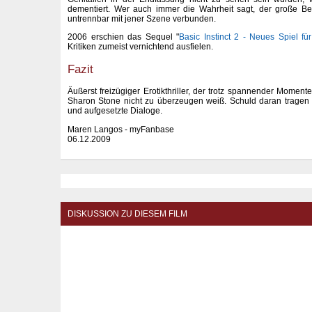
dementiert. Wer auch immer die Wahrheit sagt, der große Bek
untrennbar mit jener Szene verbunden.
2006 erschien das Sequel "
Basic Instinct 2 - Neues Spiel fü
Kritiken zumeist vernichtend ausfielen.
Fazit
Äußerst freizügiger Erotikthriller, der trotz spannender Momen
Sharon Stone nicht zu überzeugen weiß. Schuld daran tragen 
und aufgesetzte Dialoge.
Maren Langos - myFanbase
06.12.2009
DISKUSSION ZU DIESEM FILM