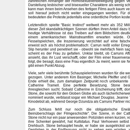
zahlreichen Anhänger der Homosexuellenbewegung gegen Ver
Darstellung lesbischer und bisexueller Charaktere als wenig s
kann man ihnen beim Ansehen des fertigen Films auch kaum ve
soll hierauf jedoch nicht weiter eingegangen werden. Für 
bedeuteten die Proteste jedenfalls eine ordentliche Portion kost
Letztendlich spielte "Basic Instinct" weltweit mehr als 352 Mi
dieser Zeit skandalträchtigen Szenen dürften ihren Anteil dazu 
heutige Verhältnisse ist das Treiben auf dem Bildschirm deutli
einem amerikanischen Mainstreamfilm erwarten würde. O
Fesselspielchen, die Inszenierung verzichtet auf eine fal
erweist sich als höchst problematisch: Carrun reißt voller Err
Slip herunter und penetriert sie - obwohl sie mehrfach Nein sag
scheint es der Frau zu gefallen. Unklar bleibt, ob Carruns Af
ansieht, das ihr Lust verschafft, oder der Film einer frauenver
folgt, die besagt, dass eine Frau eigentlich Ja meint, wenn sie N
gibt einen Punkt Abzug.
Viele, sehr viele berühmte Schauspielerinnen wurden für die wei
gezogen. Unter anderem Kim Basinger, Michelle Pfeiffer und 
Ende erhielt die, zum damaligen Zeitpunkt noch unbekannte
Catherine Tramell. Eine perfekte Besetzung. Stone bes
ihresgleichen sucht. Sobald Catherine in Erscheinung trifft, d
Stone, die sowohl für den Globen Globe als auch lächerlicherwe
nominiert wurde, verblasst sogar ein Michael Douglas. Jeanne Tr
Kinodebüt ab, während George Dzundza als Carruns Partner nicht 
Zum Schluss fehlt nur noch die obligatorische Erwä
Beinüberschlags der Filmgeschichte". Die Szene, in der Cat
Stone nicht nur ein paar anwesenden Polizisten einen kurzen, v
ihre Schenkel gewährt, hat Kultstatus. Paul Verhoeven selbst 
Drehbuch. Stone behauptet heute, er habe sie ausgetrickst un
Genitalien in der Endfassung nicht zu sehen sein würden, 