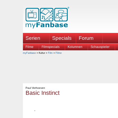
Serien
Specials
Forum
Filme
Filmspecials
Kolumnen
Schauspieler
myFanbase
» Kultur »
Film
»
Filme
Paul Verhoeven
Basic Instinct