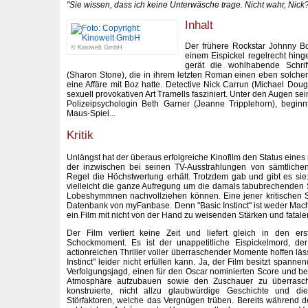
"Sie wissen, dass ich keine Unterwäsche trage. Nicht wahr, Nick
Inhalt
Der frühere Rockstar Johnny Bo
© Kinowelt GmbH
einem Eispickel regelrecht hinger
gerät die wohlhabende Schrift
(Sharon Stone), die in ihrem letzten Roman einen eben solch
eine Affäre mit Boz hatte. Detective Nick Carrun (Michael Dougl
sexuell provokativen Art Tramells fasziniert. Unter den Augen se
Polizeipsychologin Beth Garner (Jeanne Tripplehorn), beginn
Maus-Spiel...
Kritik
Unlängst hat der überaus erfolgreiche Kinofilm den Status eines
der inzwischen bei seinen TV-Ausstrahlungen von sämtlichen 
Regel die Höchstwertung erhält. Trotzdem gab und gibt es sie:
vielleicht die ganze Aufregung um die damals tabubrechenden S
Lobeshymmnen nachvollziehen können. Eine jener kritischen S
Datenbank von myFanbase. Denn "Basic Instinct" ist weder Mac
ein Film mit nicht von der Hand zu weisenden Stärken und fata
Der Film verliert keine Zeit und liefert gleich in den e
Schockmoment. Es ist der unappetitliche Eispickelmord, d
actionreichen Thriller voller überraschender Momente hoffen läss
Instinct" leider nicht erfüllen kann. Ja, der Film besitzt spann
Verfolgungsjagd, einen für den Oscar nominierten Score und bem
Atmosphäre aufzubauen sowie den Zuschauer zu überrasch
konstruierte, nicht allzu glaubwürdige Geschichte und di
Störfaktoren, welche das Vergnügen trüben. Bereits während de