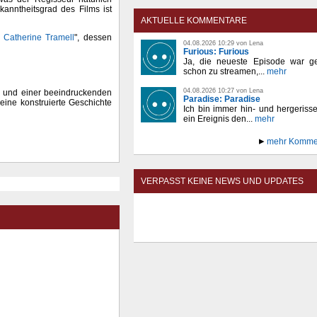
anntheitsgrad des Films ist
AKTUELLE KOMMENTARE
r Catherine Tramell
", dessen
04.08.2026 10:29 von Lena
Furious: Furious
Ja, die neueste Episode war ge
schon zu streamen,...
mehr
04.08.2026 10:27 von Lena
te und einer beeindruckenden
Paradise: Paradise
eine konstruierte Geschichte
Ich bin immer hin- und hergeriss
ein Ereignis den...
mehr
mehr Komme
VERPASST KEINE NEWS UND UPDATES