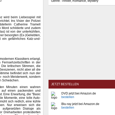
Genre: Thriller, Romance, Mystery
?"
z wird beim Liebesspiel mit
ichtet. Ins Visier der Polizei
stellerin Catherine Tramell
en Mord schilderte und zudem
as) ist von der unterkühlten,
iner besorgten (Ex-)Geliebten,
t ein gefährliches Katz-und-
 modernen Klassikers erlangt,
Fernsehzeitschriften in der
 Die kritischen Stimmen, die
exszenen, nicht aber all die
timme befindet sich nun der
h- noch Meisterwerk, sondern
len Schwächen.
JETZT BESTELLEN
rsten Minuten einen wahren
er auf einen packenden und
DVD jetzt bei Amazon.de
t. Eine Erwartung, die "Basic
bestellen
ende Momente, eine tolle Auto-
üht sich redlich, eine kühle
Blu-ray jetzt bei Amazon.de
en. Nur erweisen sich die
bestellen
e aufgesetzten Dialoge als
r Dreharbeiten protestierten