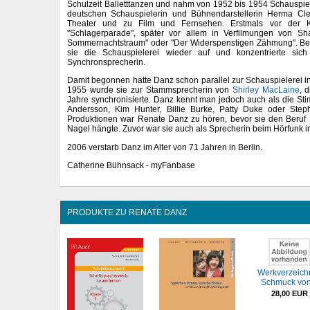
Schulzeit Balletttanzen und nahm von 1952 bis 1954 Schauspiel
deutschen Schauspielerin und Bühnendarstellerin Herma Cl
Theater und zu Film und Fernsehen. Erstmals vor der 
"Schlagerparade", später vor allem in Verfilmungen von Sh
Sommernachtstraum" oder "Der Widerspenstigen Zähmung". Ber
sie die Schauspielerei wieder auf und konzentrierte sich 
Synchronsprecherin.
Damit begonnen hatte Danz schon parallel zur Schauspielerei in
1955 wurde sie zur Stammsprecherin von
Shirley MacLaine
, 
Jahre synchronisierte. Danz kennt man jedoch auch als die Sti
Andersson, Kim Hunter, Billie Burke, Patty Duke oder Ste
Produktionen war Renate Danz zu hören, bevor sie den Beruf
Nagel hängte. Zuvor war sie auch als Sprecherin beim Hörfunk 
2006 verstarb Danz im Alter von 71 Jahren in Berlin.
Catherine Bühnsack - myFanbase
PRODUKTE ZU RENATE DANZ
Werkverzeichn
Schmuck von.
28,00 EUR