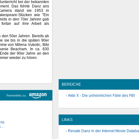
unterricht bei der bekannten
ement. Das führte Danz ans
Kamera stand sie 1953 in
akespeare-Stücken wie "Ein
eits in den 70er Jahren gab
fortan auf ihre Arbeit als
 den 50er Jahren. Bereits ab
die sie bis in die späten 90er
mme von Milena Vukotic, Bibi
phanie Beacham. In ca. 830
 Ende der 90er Jahre an den
immer wieder zu hören.
BEREICHE
Akte X - Die unheimlichen Fälle des FBI
Partnerlinks zu
LINKS
is.
..
Renate Danz in der Internet Movie Datab