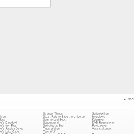
▲ Nac
Stranger Things
Serienlexikon
 Men
Stuart Fails to Save the Universe
Interviews
fest
Summerland Beach
Kolumnen
el's Daredevil
Supernatural
DVD-Rezensionen
el's Iron Fist
Switched at Birth
Fotogalerien
el's Jessica Jones
Taras Welten
Veranstaltungen
el's Luke Cage
Teen Wolf