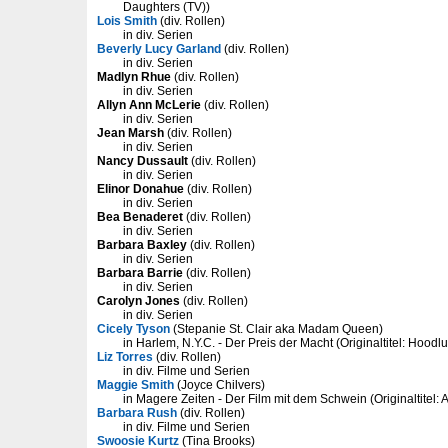
Daughters (TV))
Lois Smith
(div. Rollen)
in div. Serien
Beverly Lucy Garland
(div. Rollen)
in div. Serien
Madlyn Rhue
(div. Rollen)
in div. Serien
Allyn Ann McLerie
(div. Rollen)
in div. Serien
Jean Marsh
(div. Rollen)
in div. Serien
Nancy Dussault
(div. Rollen)
in div. Serien
Elinor Donahue
(div. Rollen)
in div. Serien
Bea Benaderet
(div. Rollen)
in div. Serien
Barbara Baxley
(div. Rollen)
in div. Serien
Barbara Barrie
(div. Rollen)
in div. Serien
Carolyn Jones
(div. Rollen)
in div. Serien
Cicely Tyson
(Stepanie St. Clair aka Madam Queen)
in Harlem, N.Y.C. - Der Preis der Macht (Originaltitel: Hoodl
Liz Torres
(div. Rollen)
in div. Filme und Serien
Maggie Smith
(Joyce Chilvers)
in Magere Zeiten - Der Film mit dem Schwein (Originaltitel: A
Barbara Rush
(div. Rollen)
in div. Filme und Serien
Swoosie Kurtz
(Tina Brooks)