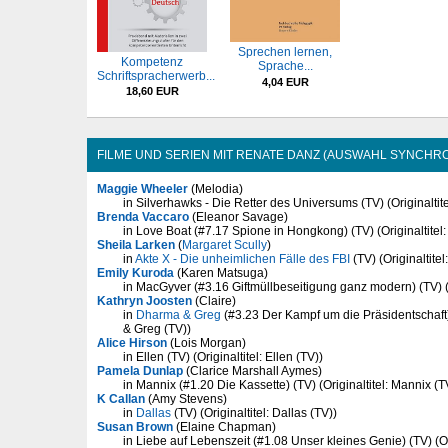
Sprechen lernen,
Kompetenz
Sprache...
Schriftspracherwerb...
4,04 EUR
18,60 EUR
FILME UND SERIEN MIT RENATE DANZ (AUSWAHL SYNCHRO
Maggie Wheeler
(Melodia)
in Silverhawks - Die Retter des Universums (TV) (Originaltit
Brenda Vaccaro
(Eleanor Savage)
in Love Boat (#7.17 Spione in Hongkong) (TV) (Originaltitel:
Sheila Larken
(
Margaret Scully
)
in
Akte X - Die unheimlichen Fälle des FBI
(TV) (Originaltitel
Emily Kuroda
(Karen Matsuga)
in MacGyver (#3.16 Giftmüllbeseitigung ganz modern) (TV) (O
Kathryn Joosten
(Claire)
in
Dharma & Greg
(#3.23 Der Kampf um die Präsidentschaft) 
& Greg (TV))
Alice Hirson
(Lois Morgan)
in Ellen (TV) (Originaltitel: Ellen (TV))
Pamela Dunlap
(Clarice Marshall Aymes)
in Mannix (#1.20 Die Kassette) (TV) (Originaltitel: Mannix (T
K Callan
(Amy Stevens)
in
Dallas
(TV) (Originaltitel: Dallas (TV))
Susan Brown
(Elaine Chapman)
in Liebe auf Lebenszeit (#1.08 Unser kleines Genie) (TV) (Or