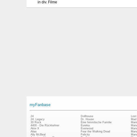
in div. Filme
myFanbase
24
Dollhouse
Lost
24: Legacy
Dr. House
Mad
30 Rock
Eine himmlische Familie
Mani
4400 - Die Rückkehrer
Eureka
Marv
Akte X
Everwood
Marv
Alias
Fear the Walking Dead
Marv
Ally McBeal
Felicity
Marv