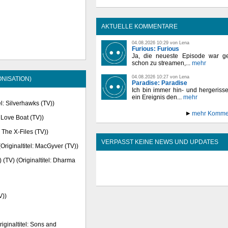
AKTUELLE KOMMENTARE
04.08.2026 10:29 von Lena
Furious: Furious
Ja, die neueste Episode war ge
schon zu streamen,...
mehr
04.08.2026 10:27 von Lena
NISATION)
Paradise: Paradise
Ich bin immer hin- und hergeriss
ein Ereignis den...
mehr
el: Silverhawks (TV))
mehr Komme
 Love Boat (TV))
: The X-Files (TV))
VERPASST KEINE NEWS UND UPDATES
riginaltitel: MacGyver (TV))
(TV) (Originaltitel: Dharma
V))
iginaltitel: Sons and