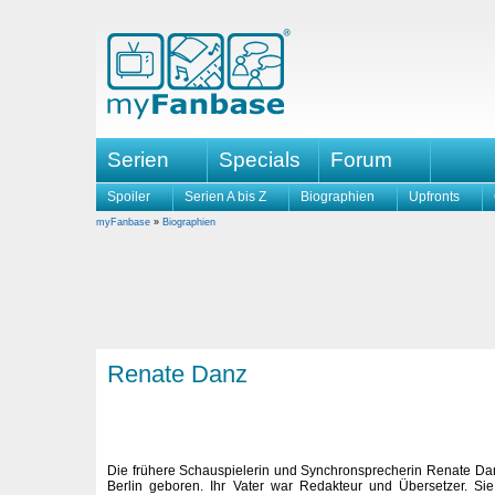
Serien
Specials
Forum
Spoiler
Serien A bis Z
Biographien
Upfronts
myFanbase
»
Biographien
Renate Danz
Die frühere Schauspielerin und Synchronsprecherin Renate Da
Berlin geboren. Ihr Vater war Redakteur und Übersetzer. Sie