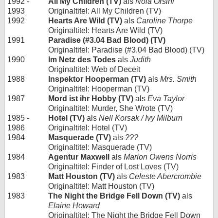
1992 -
All My Children (TV)
als
Nola Orsini
1993
Originaltitel: All My Children (TV)
1992
Hearts Are Wild (TV)
als
Caroline Thorpe
Originaltitel: Hearts Are Wild (TV)
1991
Paradise (#3.04 Bad Blood) (TV)
Originaltitel: Paradise (#3.04 Bad Blood) (TV)
1990
Im Netz des Todes
als
Judith
Originaltitel: Web of Deceit
1988
Inspektor Hooperman (TV)
als
Mrs. Smith
Originaltitel: Hooperman (TV)
1987
Mord ist ihr Hobby (TV)
als
Eva Taylor
Originaltitel: Murder, She Wrote (TV)
1985 -
Hotel (TV)
als
Nell Korsak / Ivy Milburn
1986
Originaltitel: Hotel (TV)
1984
Masquerade (TV)
als
???
Originaltitel: Masquerade (TV)
1984
Agentur Maxwell
als
Marion Owens Norris
Originaltitel: Finder of Lost Loves (TV)
1983
Matt Houston (TV)
als
Celeste Abercrombie
Originaltitel: Matt Houston (TV)
1983
The Night the Bridge Fell Down (TV)
als
Elaine Howard
Originaltitel: The Night the Bridge Fell Down