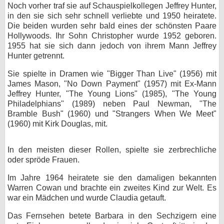
Noch vorher traf sie auf Schauspielkollegen Jeffrey Hunter,
bei X
in den sie sich sehr schnell verliebte und 1950 heiratete.
Die beiden wurden sehr bald eines der schönsten Paare
bei Facebook
Hollywoods. Ihr Sohn Christopher wurde 1952 geboren.
1955 hat sie sich dann jedoch von ihrem Mann Jeffrey
Hunter getrennt.
Kontakt
Sie spielte in Dramen wie "Bigger Than Live" (1956) mit
James Mason, "No Down Payment" (1957) mit Ex-Mann
Nutzungsbedingungen
Jeffrey Hunter, "The Young Lions" (1985), "The Young
Philadelphians" (1989) neben Paul Newman, "The
Datenschutz
Bramble Bush" (1960) und "Strangers When We Meet"
(1960) mit Kirk Douglas, mit.
Cookie-Einstellungen
In den meisten dieser Rollen, spielte sie zerbrechliche
Impressum
oder spröde Frauen.
Desktop-Ansicht
Im Jahre 1964 heiratete sie den damaligen bekannten
myFanbase
Warren Cowan und brachte ein zweites Kind zur Welt. Es
war ein Mädchen und wurde Claudia getauft.
Das Fernsehen betete Barbara in den Sechzigern eine