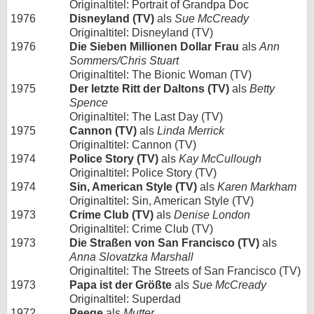
Originaltitel: Portrait of Grandpa Doc
1976
Disneyland (TV)
als
Sue McCready
Originaltitel: Disneyland (TV)
1976
Die Sieben Millionen Dollar Frau
als
Ann
Sommers/Chris Stuart
Originaltitel: The Bionic Woman (TV)
1975
Der letzte Ritt der Daltons (TV)
als
Betty
Spence
Originaltitel: The Last Day (TV)
1975
Cannon (TV)
als
Linda Merrick
Originaltitel: Cannon (TV)
1974
Police Story (TV)
als
Kay McCullough
Originaltitel: Police Story (TV)
1974
Sin, American Style (TV)
als
Karen Markham
Originaltitel: Sin, American Style (TV)
1973
Crime Club (TV)
als
Denise London
Originaltitel: Crime Club (TV)
1973
Die Straßen von San Francisco (TV)
als
Anna Slovatzka Marshall
Originaltitel: The Streets of San Francisco (TV)
1973
Papa ist der Größte
als
Sue McCready
Originaltitel: Superdad
1972
Peege
als
Mutter