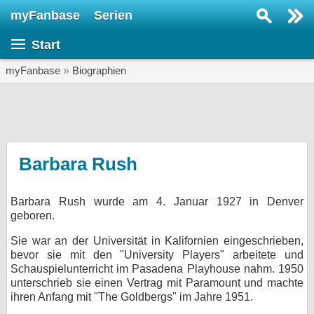
myFanbase
Serien
Serie suchen...
Start
Home
SERIEN
myFanbase
»
Biographien
Serien
Kolumnen
Interviews
Barbara Rush
Veranstaltungen
Barbara Rush wurde am 4. Januar 1927 in Denver
KULTUR
geboren.
Specials
Sie war an der Universität in Kalifornien eingeschrieben,
SERVICE
bevor sie mit den "University Players" arbeitete und
Schauspielunterricht im Pasadena Playhouse nahm. 1950
Gewinnspiele
unterschrieb sie einen Vertrag mit Paramount und machte
ihren Anfang mit "The Goldbergs" im Jahre 1951.
Forum