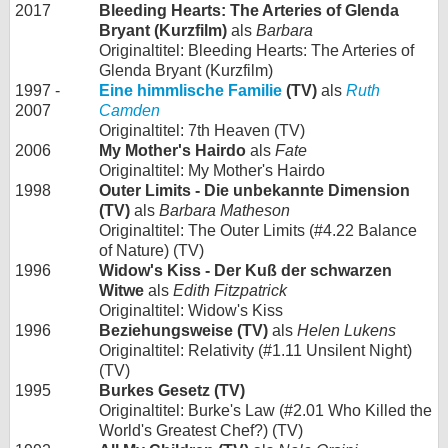
2017
Bleeding Hearts: The Arteries of Glenda
Bryant (Kurzfilm)
als
Barbara
Originaltitel: Bleeding Hearts: The Arteries of
Glenda Bryant (Kurzfilm)
1997 -
Eine himmlische Familie
(TV)
als
Ruth
2007
Camden
Originaltitel: 7th Heaven (TV)
2006
My Mother's Hairdo
als
Fate
Originaltitel: My Mother's Hairdo
1998
Outer Limits - Die unbekannte Dimension
(TV)
als
Barbara Matheson
Originaltitel: The Outer Limits (#4.22 Balance
of Nature) (TV)
1996
Widow's Kiss - Der Kuß der schwarzen
Witwe
als
Edith Fitzpatrick
Originaltitel: Widow's Kiss
1996
Beziehungsweise (TV)
als
Helen Lukens
Originaltitel: Relativity (#1.11 Unsilent Night)
(TV)
1995
Burkes Gesetz (TV)
Originaltitel: Burke's Law (#2.01 Who Killed the
World's Greatest Chef?) (TV)