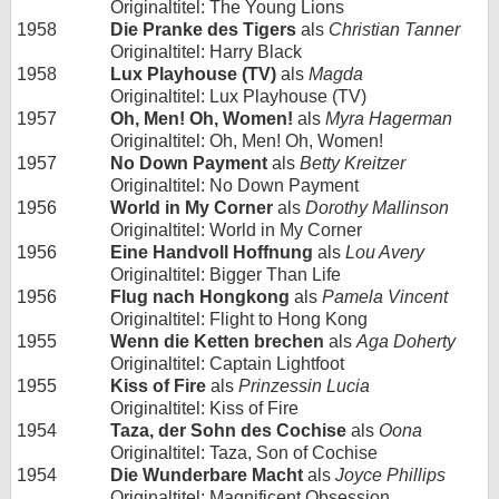
Originaltitel: The Young Lions
1958
Die Pranke des Tigers
als
Christian Tanner
Originaltitel: Harry Black
1958
Lux Playhouse (TV)
als
Magda
Originaltitel: Lux Playhouse (TV)
1957
Oh, Men! Oh, Women!
als
Myra Hagerman
Originaltitel: Oh, Men! Oh, Women!
1957
No Down Payment
als
Betty Kreitzer
Originaltitel: No Down Payment
1956
World in My Corner
als
Dorothy Mallinson
Originaltitel: World in My Corner
1956
Eine Handvoll Hoffnung
als
Lou Avery
Originaltitel: Bigger Than Life
1956
Flug nach Hongkong
als
Pamela Vincent
Originaltitel: Flight to Hong Kong
1955
Wenn die Ketten brechen
als
Aga Doherty
Originaltitel: Captain Lightfoot
1955
Kiss of Fire
als
Prinzessin Lucia
Originaltitel: Kiss of Fire
1954
Taza, der Sohn des Cochise
als
Oona
Originaltitel: Taza, Son of Cochise
1954
Die Wunderbare Macht
als
Joyce Phillips
Originaltitel: Magnificent Obsession