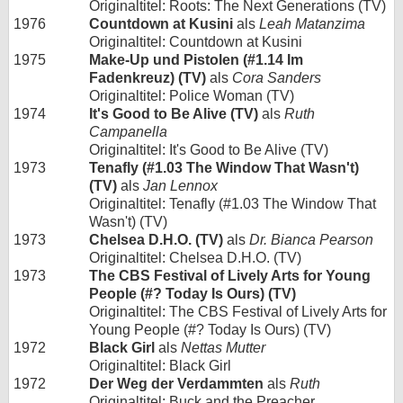
Originaltitel: Roots: The Next Generations (TV)
1976
Countdown at Kusini
als
Leah Matanzima
Originaltitel: Countdown at Kusini
1975
Make-Up und Pistolen (#1.14 Im
Fadenkreuz) (TV)
als
Cora Sanders
Originaltitel: Police Woman (TV)
1974
It's Good to Be Alive (TV)
als
Ruth
Campanella
Originaltitel: It's Good to Be Alive (TV)
1973
Tenafly (#1.03 The Window That Wasn't)
(TV)
als
Jan Lennox
Originaltitel: Tenafly (#1.03 The Window That
Wasn't) (TV)
1973
Chelsea D.H.O. (TV)
als
Dr. Bianca Pearson
Originaltitel: Chelsea D.H.O. (TV)
1973
The CBS Festival of Lively Arts for Young
People (#? Today Is Ours) (TV)
Originaltitel: The CBS Festival of Lively Arts for
Young People (#? Today Is Ours) (TV)
1972
Black Girl
als
Nettas Mutter
Originaltitel: Black Girl
1972
Der Weg der Verdammten
als
Ruth
Originaltitel: Buck and the Preacher