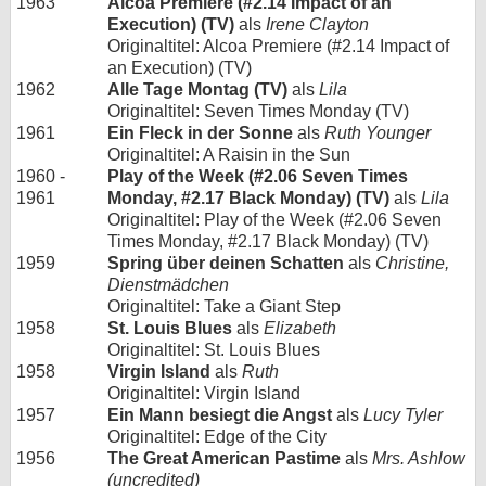
1963
Alcoa Premiere (#2.14 Impact of an
Execution) (TV)
als
Irene Clayton
Originaltitel: Alcoa Premiere (#2.14 Impact of
an Execution) (TV)
1962
Alle Tage Montag (TV)
als
Lila
Originaltitel: Seven Times Monday (TV)
1961
Ein Fleck in der Sonne
als
Ruth Younger
Originaltitel: A Raisin in the Sun
1960 -
Play of the Week (#2.06 Seven Times
1961
Monday, #2.17 Black Monday) (TV)
als
Lila
Originaltitel: Play of the Week (#2.06 Seven
Times Monday, #2.17 Black Monday) (TV)
1959
Spring über deinen Schatten
als
Christine,
Dienstmädchen
Originaltitel: Take a Giant Step
1958
St. Louis Blues
als
Elizabeth
Originaltitel: St. Louis Blues
1958
Virgin Island
als
Ruth
Originaltitel: Virgin Island
1957
Ein Mann besiegt die Angst
als
Lucy Tyler
Originaltitel: Edge of the City
1956
The Great American Pastime
als
Mrs. Ashlow
(uncredited)