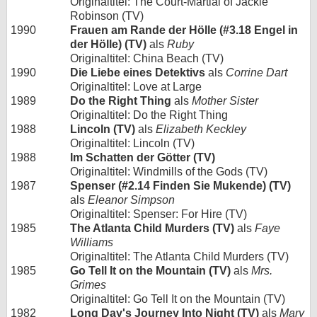
Originaltitel: The Court-Martial of Jackie
Robinson (TV)
1990
Frauen am Rande der Hölle (#3.18 Engel in
der Hölle) (TV)
als
Ruby
Originaltitel: China Beach (TV)
1990
Die Liebe eines Detektivs
als
Corrine Dart
Originaltitel: Love at Large
1989
Do the Right Thing
als
Mother Sister
Originaltitel: Do the Right Thing
1988
Lincoln (TV)
als
Elizabeth Keckley
Originaltitel: Lincoln (TV)
1988
Im Schatten der Götter (TV)
Originaltitel: Windmills of the Gods (TV)
1987
Spenser (#2.14 Finden Sie Mukende) (TV)
als
Eleanor Simpson
Originaltitel: Spenser: For Hire (TV)
1985
The Atlanta Child Murders (TV)
als
Faye
Williams
Originaltitel: The Atlanta Child Murders (TV)
1985
Go Tell It on the Mountain (TV)
als
Mrs.
Grimes
Originaltitel: Go Tell It on the Mountain (TV)
1982
Long Day's Journey Into Night (TV)
als
Mary