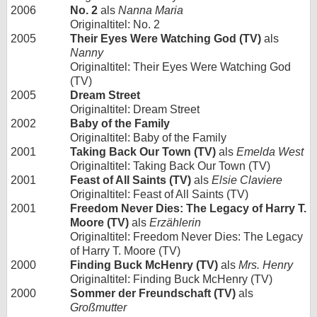
2006
No. 2
als
Nanna Maria
Originaltitel: No. 2
2005
Their Eyes Were Watching God (TV)
als
Nanny
Originaltitel: Their Eyes Were Watching God
(TV)
2005
Dream Street
Originaltitel: Dream Street
2002
Baby of the Family
Originaltitel: Baby of the Family
2001
Taking Back Our Town (TV)
als
Emelda West
Originaltitel: Taking Back Our Town (TV)
2001
Feast of All Saints (TV)
als
Elsie Claviere
Originaltitel: Feast of All Saints (TV)
2001
Freedom Never Dies: The Legacy of Harry T.
Moore (TV)
als
Erzählerin
Originaltitel: Freedom Never Dies: The Legacy
of Harry T. Moore (TV)
2000
Finding Buck McHenry (TV)
als
Mrs. Henry
Originaltitel: Finding Buck McHenry (TV)
2000
Sommer der Freundschaft (TV)
als
Großmutter