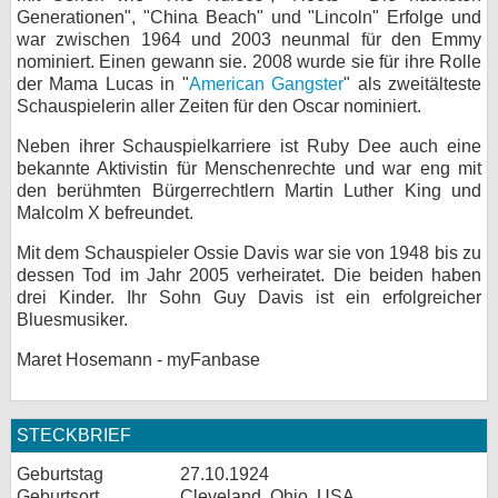
Generationen", "China Beach" und "Lincoln" Erfolge und
bei X
war zwischen 1964 und 2003 neunmal für den Emmy
nominiert. Einen gewann sie. 2008 wurde sie für ihre Rolle
bei Facebook
der Mama Lucas in "
American Gangster
" als zweitälteste
Schauspielerin aller Zeiten für den Oscar nominiert.
Neben ihrer Schauspielkarriere ist Ruby Dee auch eine
Kontakt
bekannte Aktivistin für Menschenrechte und war eng mit
den berühmten Bürgerrechtlern Martin Luther King und
Nutzungsbedingungen
Malcolm X befreundet.
Datenschutz
Mit dem Schauspieler Ossie Davis war sie von 1948 bis zu
dessen Tod im Jahr 2005 verheiratet. Die beiden haben
Cookie-Einstellungen
drei Kinder. Ihr Sohn Guy Davis ist ein erfolgreicher
Bluesmusiker.
Impressum
Maret Hosemann - myFanbase
Desktop-Ansicht
myFanbase
STECKBRIEF
Geburtstag
27.10.1924
Geburtsort
Cleveland, Ohio, USA