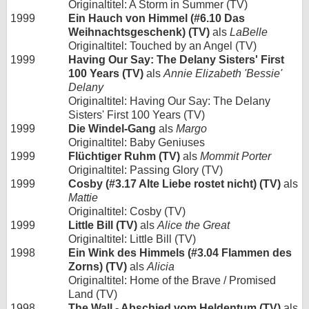
Originaltitel: A Storm in Summer (TV)
1999
Ein Hauch von Himmel (#6.10 Das
Weihnachtsgeschenk) (TV)
als
LaBelle
Originaltitel: Touched by an Angel (TV)
1999
Having Our Say: The Delany Sisters' First
100 Years (TV)
als
Annie Elizabeth 'Bessie'
Delany
Originaltitel: Having Our Say: The Delany
Sisters' First 100 Years (TV)
1999
Die Windel-Gang
als
Margo
Originaltitel: Baby Geniuses
1999
Flüchtiger Ruhm (TV)
als
Mommit Porter
Originaltitel: Passing Glory (TV)
1999
Cosby (#3.17 Alte Liebe rostet nicht) (TV)
als
Mattie
Originaltitel: Cosby (TV)
1999
Little Bill (TV)
als
Alice the Great
Originaltitel: Little Bill (TV)
1998
Ein Wink des Himmels (#3.04 Flammen des
Zorns) (TV)
als
Alicia
Originaltitel: Home of the Brave / Promised
Land (TV)
1998
The Wall - Abschied vom Heldentum (TV)
als