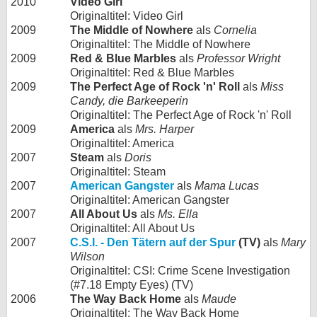
2010
Video Girl
Originaltitel: Video Girl
2009
The Middle of Nowhere
als
Cornelia
Originaltitel: The Middle of Nowhere
2009
Red & Blue Marbles
als
Professor Wright
Originaltitel: Red & Blue Marbles
2009
The Perfect Age of Rock 'n' Roll
als
Miss
Candy, die Barkeeperin
Originaltitel: The Perfect Age of Rock 'n' Roll
2009
America
als
Mrs. Harper
Originaltitel: America
2007
Steam
als
Doris
Originaltitel: Steam
2007
American Gangster
als
Mama Lucas
Originaltitel: American Gangster
2007
All About Us
als
Ms. Ella
Originaltitel: All About Us
2007
C.S.I. - Den Tätern auf der Spur
(TV)
als
Mary
Wilson
Originaltitel: CSI: Crime Scene Investigation
(#7.18 Empty Eyes) (TV)
2006
The Way Back Home
als
Maude
Originaltitel: The Way Back Home