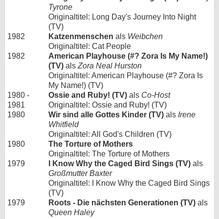
Tyrone
Originaltitel: Long Day's Journey Into Night
(TV)
1982
Katzenmenschen
als
Weibchen
Originaltitel: Cat People
1982
American Playhouse (#? Zora Is My Name!)
(TV)
als
Zora Neal Hurston
Originaltitel: American Playhouse (#? Zora Is
My Name!) (TV)
1980 -
Ossie and Ruby! (TV)
als
Co-Host
1981
Originaltitel: Ossie and Ruby! (TV)
1980
Wir sind alle Gottes Kinder (TV)
als
Irene
Whitfield
Originaltitel: All God's Children (TV)
1980
The Torture of Mothers
Originaltitel: The Torture of Mothers
1979
I Know Why the Caged Bird Sings (TV)
als
Großmutter Baxter
Originaltitel: I Know Why the Caged Bird Sings
(TV)
1979
Roots - Die nächsten Generationen (TV)
als
Queen Haley