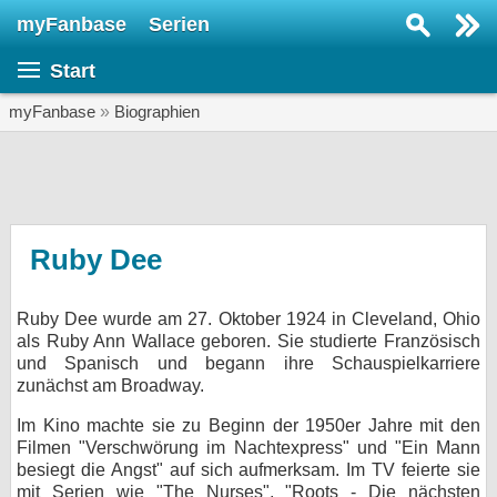
myFanbase
Serien
Serie suchen...
Start
Home
SERIEN
myFanbase
»
Biographien
Serien
Kolumnen
Interviews
Ruby Dee
Veranstaltungen
Ruby Dee wurde am 27. Oktober 1924 in Cleveland, Ohio
KULTUR
als Ruby Ann Wallace geboren. Sie studierte Französisch
Specials
und Spanisch und begann ihre Schauspielkarriere
zunächst am Broadway.
SERVICE
Im Kino machte sie zu Beginn der 1950er Jahre mit den
Gewinnspiele
Filmen "Verschwörung im Nachtexpress" und "Ein Mann
besiegt die Angst" auf sich aufmerksam. Im TV feierte sie
Forum
mit Serien wie "The Nurses", "Roots - Die nächsten