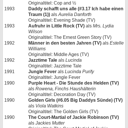
Originaltitel: Cop and ½
1993
Daddy schafft uns alle (#3.17 Ich habe einen
Traum (1))
als
Aurelia Danforth
Originaltitel: Evening Shade (TV)
1993
Aufruhr in Little Rock (TV)
als
Mrs. Lydia
Wilson
Originaltitel: The Ernest Green Story (TV)
1992
Männer in den besten Jahren (TV)
als
Estelle
Williams
Originaltitel: Middle Ages (TV)
1992
Jazztime Tale
als
Lucinda
Originaltitel: Jazztime Tale
1991
Jungle Fever
als
Lucinda Purify
Originaltitel: Jungle Fever
1990
Purple Heart - Die Stunde des Helden (TV)
als
Rowena, Finchs Haushälterin
Originaltitel: Decoration Day (TV)
1990
Golden Girls (#6.05 Big Daddys Sünde) (TV)
als
Viola Watkins
Originaltitel: The Golden Girls (TV)
1990
The Court-Martial of Jackie Robinson (TV)
als
Jackies Mutter