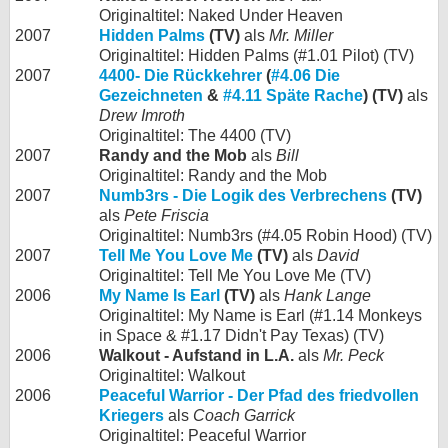
Originaltitel: Naked Under Heaven
2007
Hidden Palms
(TV)
als
Mr. Miller
Originaltitel: Hidden Palms (#1.01 Pilot) (TV)
2007
4400- Die Rückkehrer
(
#4.06 Die
Gezeichneten
&
#4.11 Späte Rache
) (TV)
als
Drew Imroth
Originaltitel: The 4400 (TV)
2007
Randy and the Mob
als
Bill
Originaltitel: Randy and the Mob
2007
Numb3rs - Die Logik des Verbrechens
(TV)
als
Pete Friscia
Originaltitel: Numb3rs (#4.05 Robin Hood) (TV)
2007
Tell Me You Love Me
(TV)
als
David
Originaltitel: Tell Me You Love Me (TV)
2006
My Name Is Earl
(TV)
als
Hank Lange
Originaltitel: My Name is Earl (#1.14 Monkeys
in Space & #1.17 Didn't Pay Texas) (TV)
2006
Walkout - Aufstand in L.A.
als
Mr. Peck
Originaltitel: Walkout
2006
Peaceful Warrior - Der Pfad des friedvollen
Kriegers
als
Coach Garrick
Originaltitel: Peaceful Warrior