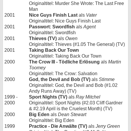
Originaltitel: Murder She Wrote: The Last Free
Man
2001
Nice Guys Finish Last
als
Vater
Originaltitel: Nice Guys Finish Last
2001
Passwort: Swordfish
als
Agent
Originaltitel: Swordfish
2001
Thieves (TV)
als
Owen
Originaltitel: Thieves (#1.05 The General) (TV)
2001
Taking Back Our Town
Originaltitel: Taking Back Our Town
2000
The Crow III - Tödliche Erlösung
als
Martin
Toomey
Originaltitel: The Crow: Salvation
2000
God, the Devil and Bob (TV)
als
Stimme
Originaltitel: God, the Devil and Bob (#1.02
Andy Runs Away) (TV)
1999 -
Sport Nights (TV)
als
Ray Mitchel
2000
Originaltitel: Sport Nights (#2.03 Cliff Gardner
& #2.19 April is the Cruelest Month) (TV)
2000
Big Eden
als
Dean Stewart
Originaltitel: Big Eden
1999
Practice - Die Anwälte (TV)
als
Jerry Green