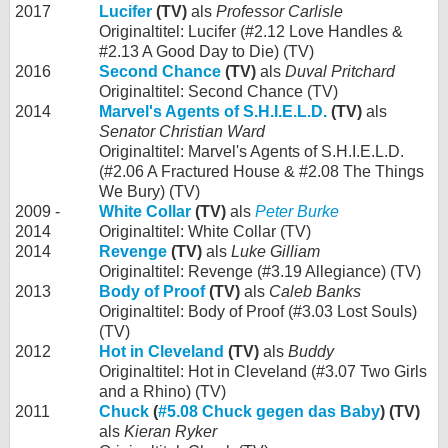
2017
Lucifer
(TV)
als
Professor Carlisle
Originaltitel: Lucifer (#2.12 Love Handles &
#2.13 A Good Day to Die) (TV)
2016
Second Chance
(TV)
als
Duval Pritchard
Originaltitel: Second Chance (TV)
2014
Marvel's Agents of S.H.I.E.L.D.
(TV)
als
Senator Christian Ward
Originaltitel: Marvel's Agents of S.H.I.E.L.D.
(#2.06 A Fractured House & #2.08 The Things
We Bury) (TV)
2009 -
White Collar
(TV)
als
Peter Burke
2014
Originaltitel: White Collar (TV)
2014
Revenge
(TV)
als
Luke Gilliam
Originaltitel: Revenge (#3.19 Allegiance) (TV)
2013
Body of Proof
(TV)
als
Caleb Banks
Originaltitel: Body of Proof (#3.03 Lost Souls)
(TV)
2012
Hot in Cleveland
(TV)
als
Buddy
Originaltitel: Hot in Cleveland (#3.07 Two Girls
and a Rhino) (TV)
2011
Chuck
(
#5.08 Chuck gegen das Baby
) (TV)
als
Kieran Ryker