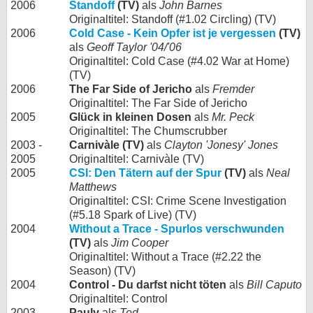
2006
Standoff
(TV)
als
John Barnes
Originaltitel: Standoff (#1.02 Circling) (TV)
2006
Cold Case - Kein Opfer ist je vergessen
(TV)
als
Geoff Taylor '04/'06
Originaltitel: Cold Case (#4.02 War at Home)
(TV)
2006
The Far Side of Jericho
als
Fremder
Originaltitel: The Far Side of Jericho
2005
Glück in kleinen Dosen
als
Mr. Peck
Originaltitel: The Chumscrubber
2003 -
Carnivàle (TV)
als
Clayton 'Jonesy' Jones
2005
Originaltitel: Carnivàle (TV)
2005
CSI: Den Tätern auf der Spur
(TV)
als
Neal
Matthews
Originaltitel: CSI: Crime Scene Investigation
(#5.18 Spark of Live) (TV)
2004
Without a Trace - Spurlos verschwunden
(TV)
als
Jim Cooper
Originaltitel: Without a Trace (#2.22 the
Season) (TV)
2004
Control - Du darfst nicht töten
als
Bill Caputo
Originaltitel: Control
2003
Pauly
als
Ted