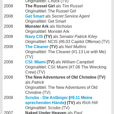
Originaltitel: Chuck (TV)
2008
The Russel Girl
als
Tim Russel
Originaltitel: The Russel Girl
2008
Get Smart
als
Secret Service Agent
Originaltitel: Get Smart
2008
Monster Ark
als
Nicholas
Originaltitel: Monster Ark
2008
Navy CIS
(TV)
als
Senator Patrick Kiley
Originaltitel: NCIS (#6.03 Capitol Offense) (TV)
2008
The Cleaner
(TV)
als
Neil Mullins
Originaltitel: The Cleaner (#1.13 Lie with Me)
(TV)
2008
CSI: Miami
(TV)
als
William Campbell
Originaltitel: CSI: Miami (#7.06 The Wrecking
Crew) (TV)
2008
The New Adventures of Old Christine (TV)
als
Patrick
Originaltitel: The New Adventures of Old
Christine (TV)
2008
Scrubs - Die Anfänger
(
#8.11 Meine
sprechenden Hände
) (TV)
als
Rich Hill
Originaltitel: Scrubs (TV)
2007
Naked Under Heaven
als
Paul