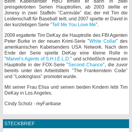
Beim Kabelsender HBO erhielt er dann in zwei
preisgekrönten Serien Hauptrollen, ab 2003 stellte er
Jonesy in zwei Staffeln "Carnivàle" dar, der mit Tim die
Leidenschaft für Baseball teilt, und 2007 spielte er David in
der kurzlebigen Serie "
Tell Me You Love Me
".
2009 ergatterte Tim DeKay die Hauptrolle des FBI Agenten
Peter Burke in der neuen Krimi-Serie "
White Collar
" des
amerikanischen Kabelsenders USA Network. Nach dem
Ende der Serie spielte DeKay eine kleine Rolle in
"
Marvel's Agents of S.H.I.E.L.D.
" und schließlich erneut ein
Hauptrolle in der FOX-Serie "
Second Chance
", die zuvor
bereits unter den Arbeitstiteln "The Frankenstein Code"
und "Lookinglass" promotet wurde.
Mit seiner Frau Elisa und seinen beiden Kindern lebt Tim
DeKay in Los Angeles.
Cindy Scholz - myFanbase
STECKBRIEF