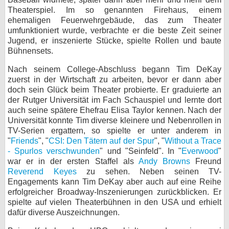
Theaterspiel. Im so genannten Firehaus, einem
bei X
ehemaligen Feuerwehrgebäude, das zum Theater
umfunktioniert wurde, verbrachte er die beste Zeit seiner
bei Facebook
Jugend, er inszenierte Stücke, spielte Rollen und baute
Bühnensets.
Nach seinem College-Abschluss begann Tim DeKay
Kontakt
zuerst in der Wirtschaft zu arbeiten, bevor er dann aber
doch sein Glück beim Theater probierte. Er graduierte an
Nutzungsbedingungen
der Rutger Universität im Fach Schauspiel und lernte dort
auch seine spätere Ehefrau Elisa Taylor kennen. Nach der
Datenschutz
Universität konnte Tim diverse kleinere und Nebenrollen in
TV-Serien ergattern, so spielte er unter anderem in
Cookie-Einstellungen
"
Friends
", "
CSI: Den Tätern auf der Spur
", "
Without a Trace
- Spurlos verschwunden
" und "Seinfeld". In "
Everwood
"
Impressum
war er in der ersten Staffel als
Andy Browns
Freund
Reverend Keyes
zu sehen. Neben seinen TV-
Desktop-Ansicht
Engagements kann Tim DeKay aber auch auf eine Reihe
myFanbase
erfolgreicher Broadway-Inszenierungen zurückblicken. Er
spielte auf vielen Theaterbühnen in den USA und erhielt
dafür diverse Auszeichnungen.