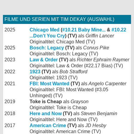
FILME UND SERIEN MIT TIM DEKAY (AUSWAHL)
2025
Chicago Med
(
#10.21 Baby Mine...
&
#10.22
...Don't You Cry
) (TV)
als
Griffin Lancer
Originaltitel: Chicago Med (TV)
2025
Bosch: Legacy
(TV)
als
Corvus Pike
Originaltitel: Bosch: Legacy (TV)
2023
Law & Order
(TV)
als
Richter Ephraim Raymer
Originaltitel: Law & Order (#22.17 Bias) (TV)
2022
1923
(TV)
als
Bob Strafford
Originaltitel: 1923 (TV)
2021
FBI: Most Wanted
(TV)
als
Angelo Carpenter
Originaltitel: FBI: Most Wanted (#3.05
Unhinged) (TV)
2019
Toke is Cheap
als
Grayson
Originaltitel: Toke is Cheap
2018
Here and Now
(TV)
als
Steven Benjamin
Originaltitel: Here and Now (TV)
2017
American Crime
(TV)
als
JD Hesby
Originaltitel: American Crime (TV)