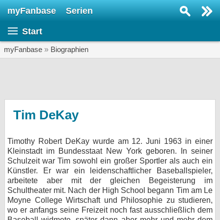
myFanbase
Serien
Serie suchen...
Start
Home
SERIEN
myFanbase
»
Biographien
Serien
Kolumnen
Interviews
Tim DeKay
Veranstaltungen
Timothy Robert DeKay wurde am 12. Juni 1963 in einer
KULTUR
Kleinstadt im Bundesstaat New York geboren. In seiner
Specials
Schulzeit war Tim sowohl ein großer Sportler als auch ein
Künstler. Er war ein leidenschaftlicher Baseballspieler,
SERVICE
arbeitete aber mit der gleichen Begeisterung im
Schultheater mit. Nach der High School begann Tim am Le
Gewinnspiele
Moyne College Wirtschaft und Philosophie zu studieren,
wo er anfangs seine Freizeit noch fast ausschließlich dem
Forum
Baseball widmete, später dann aber mehr und mehr dem