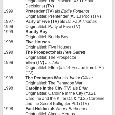
Originaltitel: The Practice (#3.11 Split
Decisions) (TV)
1999
Pretender (TV)
als
Eddie Fontenot
Originaltitel: Prentender (#3.13 Pool) (TV)
1997 -
Party of Five (TV)
als
Dr. Paul Thomas
1999
Originaltitel: Party of Five (TV)
1999
Buddy Boy
Originaltitel: Buddy Boy
1998
Five Houses
Originaltitel: Five Houses
1998
The Prospector
als
Pete Garrett
Originaltitel: The Prospector
1998
Ellen (TV)
als
John
Originaltitel: Ellen (#5.14 Escape from L.A.)
(TV)
1998
The Pentagon War
als
Junior Officer
Originaltitel: The Pentagon War
1998
Caroline in the City (TV)
als
Brian
Originaltitel: Caroline in the City (#3.21
Caroline and the Killer Da & #3.25 Caroline
and the Secret Bulfighter Pt.1) (TV)
1998
Fast Helden
als
Neuer Barkeeper
Originaltitel: Almost Hereos