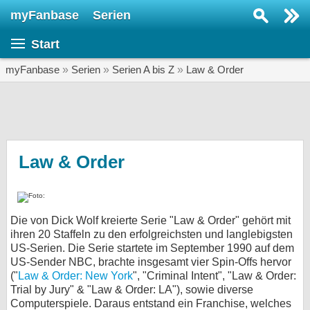
myFanbase
Serien
Serie suchen...
Start
Home
SERIEN
myFanbase
»
Serien
»
Serien A bis Z
»
Law & Order
Serien
Kolumnen
Interviews
Law & Order
Veranstaltungen
KULTUR
Die von Dick Wolf kreierte Serie "Law & Order" gehört mit
Specials
ihren 20 Staffeln zu den erfolgreichsten und langlebigsten
US-Serien. Die Serie startete im September 1990 auf dem
SERVICE
US-Sender NBC, brachte insgesamt vier Spin-Offs hervor
Gewinnspiele
("
Law & Order: New York
", "Criminal Intent", "Law & Order:
Trial by Jury" & "Law & Order: LA"), sowie diverse
Forum
Computerspiele. Daraus entstand ein Franchise, welches