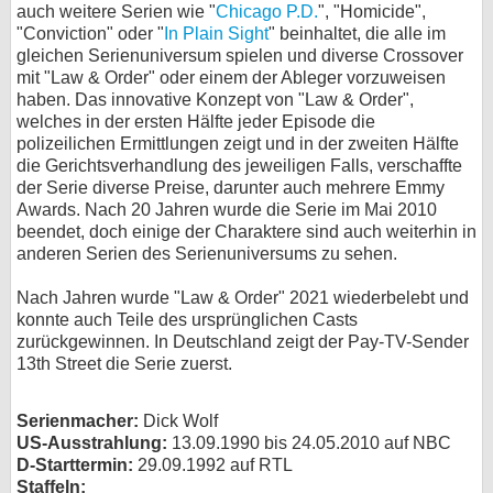
auch weitere Serien wie "
Chicago P.D.
", "Homicide",
bei X
"Conviction" oder "
In Plain Sight
" beinhaltet, die alle im
gleichen Serienuniversum spielen und diverse Crossover
mit "Law & Order" oder einem der Ableger vorzuweisen
bei Facebook
haben. Das innovative Konzept von "Law & Order",
welches in der ersten Hälfte jeder Episode die
polizeilichen Ermittlungen zeigt und in der zweiten Hälfte
Kontakt
die Gerichtsverhandlung des jeweiligen Falls, verschaffte
der Serie diverse Preise, darunter auch mehrere Emmy
Nutzungsbedingungen
Awards. Nach 20 Jahren wurde die Serie im Mai 2010
beendet, doch einige der Charaktere sind auch weiterhin in
Datenschutz
anderen Serien des Serienuniversums zu sehen.
Cookie-Einstellungen
Nach Jahren wurde "Law & Order" 2021 wiederbelebt und
konnte auch Teile des ursprünglichen Casts
Impressum
zurückgewinnen. In Deutschland zeigt der Pay-TV-Sender
13th Street die Serie zuerst.
Desktop-Ansicht
myFanbase
Serienmacher:
Dick Wolf
US-Ausstrahlung:
13.09.1990 bis 24.05.2010 auf NBC
D-Starttermin:
29.09.1992 auf RTL
Staffeln: