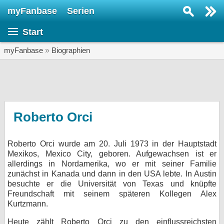
myFanbase
Serien
Serie suchen...
Start
Home
SERIEN
myFanbase
»
Biographien
Serien
Kolumnen
Interviews
Roberto Orci
Veranstaltungen
Roberto Orci wurde am 20. Juli 1973 in der Hauptstadt
KULTUR
Mexikos, Mexico City, geboren. Aufgewachsen ist er
Specials
allerdings in Nordamerika, wo er mit seiner Familie
zunächst in Kanada und dann in den USA lebte. In Austin
SERVICE
besuchte er die Universität von Texas und knüpfte
Freundschaft mit seinem späteren Kollegen Alex
Gewinnspiele
Kurtzmann.
Forum
Heute zählt Roberto Orci zu den einflussreichsten