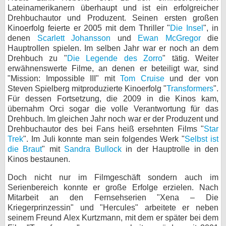
Lateinamerikanern überhaupt und ist ein erfolgreicher
bei X
Drehbuchautor und Produzent. Seinen ersten großen
Kinoerfolg feierte er 2005 mit dem Thriller "
Die Insel
", in
bei Facebook
denen
Scarlett Johansson
und
Ewan McGregor
die
Hauptrollen spielen. Im selben Jahr war er noch an dem
Drehbuch zu "
Die Legende des Zorro
" tätig. Weiter
erwähnenswerte Filme, an denen er beteiligt war, sind
Kontakt
"Mission: Impossible III" mit
Tom Cruise
und der von
Steven Spielberg mitproduzierte Kinoerfolg "
Transformers
".
Nutzungsbedingungen
Für dessen Fortsetzung, die 2009 in die Kinos kam,
übernahm Orci sogar die volle Verantwortung für das
Datenschutz
Drehbuch. Im gleichen Jahr noch war er der Produzent und
Drehbuchautor des bei Fans heiß ersehnten Films "
Star
Cookie-Einstellungen
Trek
". Im Juli konnte man sein folgendes Werk "
Selbst ist
die Braut
" mit
Sandra Bullock
in der Hauptrolle in den
Impressum
Kinos bestaunen.
Desktop-Ansicht
Doch nicht nur im Filmgeschäft sondern auch im
myFanbase
Serienbereich konnte er große Erfolge erzielen. Nach
Mitarbeit an den Fernsehserien "Xena – Die
Kriegerprinzessin" und "Hercules" arbeitete er neben
seinem Freund Alex Kurtzmann, mit dem er später bei dem