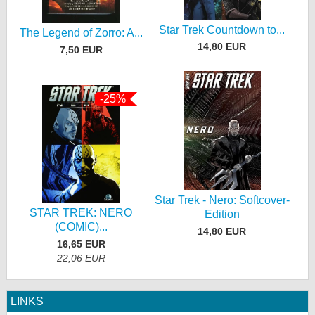
Star Trek Countdown to...
The Legend of Zorro: A...
14,80 EUR
7,50 EUR
-25%
Star Trek - Nero: Softcover-
STAR TREK: NERO
Edition
(COMIC)...
14,80 EUR
16,65 EUR
22,06 EUR
LINKS