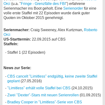
Orci
(u.a. "
Fringe - Grenzfälle des FBI
") erfahrene
bei X
Serienmacher ins Boot geholt. Eine
Serienorder
für eine
volle erste Staffel mit 22 Episoden wurde dank guter
bei Facebook
Quoten im Oktober 2015 genehmigt.
Serienmacher:
Craig Sweeney, Alex Kurtzman,
Roberto
Kontakt
Orci
US-Starttermin:
22.09.2015 auf CBS
Nutzungsbedingungen
Staffeln:
Datenschutz
Staffel 1 (22 Episoden)
Cookie-Einstellungen
News zur Serie:
Impressum
CBS cancelt "Limitless" endgültig, keine zweite Staffel
Desktop-Ansicht
geplant
(27.05.2016)
myFanbase
"Limitless" erhält volle Staffel bei CBS
(24.10.2015)
Zwei "Dexter"-Stars mit neuen Serienrollen
(01.09.2015)
Bradley Cooper in "Limitless"-Serie von CBS