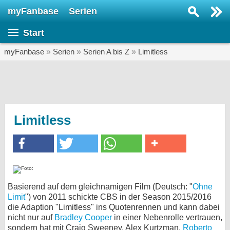
myFanbase
Serien
Serie suchen...
Start
Home
SERIEN
myFanbase
»
Serien
»
Serien A bis Z
»
Limitless
Serien
Kolumnen
Interviews
Limitless
Veranstaltungen
KULTUR
Specials
SERVICE
Basierend auf dem gleichnamigen Film (Deutsch: "
Ohne
Limit
") von 2011 schickte CBS in der Season 2015/2016
Gewinnspiele
die Adaption "Limitless" ins Quotenrennen und kann dabei
nicht nur auf
Bradley Cooper
in einer Nebenrolle vertrauen,
Forum
sondern hat mit Craig Sweeney, Alex Kurtzman,
Roberto