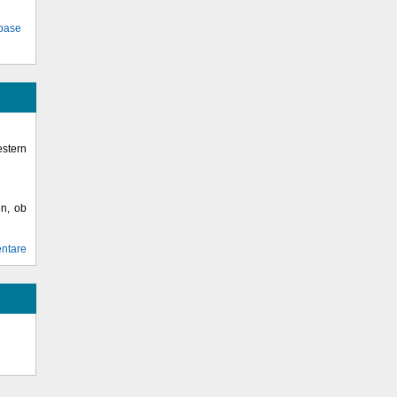
abase
stern
en, ob
ntare