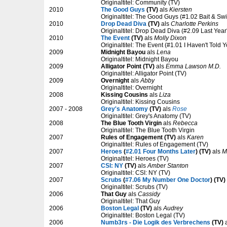
Originaltitel: Community (TV)
2010
The Good Guys
(TV)
als
Kiersten
Originaltitel: The Good Guys (#1.02 Bait & Swi
2010
Drop Dead Diva
(TV)
als
Charlotte Perkins
Originaltitel: Drop Dead Diva (#2.09 Last Year
2010
The Event
(TV)
als
Molly Dixon
Originaltitel: The Event (#1.01 I Haven't Told 
2009
Midnight Bayou
als
Lena
Originaltitel: Midnight Bayou
2009
Alligator Point (TV)
als
Emma Lawson M.D.
Originaltitel: Alligator Point (TV)
2009
Overnight
als
Abby
Originaltitel: Overnight
2008
Kissing Cousins
als
Liza
Originaltitel: Kissing Cousins
2007 - 2008
Grey's Anatomy
(TV)
als
Rose
Originaltitel: Grey's Anatomy (TV)
2008
The Blue Tooth Virgin
als
Rebecca
Originaltitel: The Blue Tooth Virgin
2007
Rules of Engagement (TV)
als
Karen
Originaltitel: Rules of Engagement (TV)
2007
Heroes
(
#2.01 Four Months Later
) (TV)
als
M
Originaltitel: Heroes (TV)
2007
CSI: NY
(TV)
als
Amber Stanton
Originaltitel: CSI: NY (TV)
2007
Scrubs
(
#7.06 My Number One Doctor
) (TV)
Originaltitel: Scrubs (TV)
2006
That Guy
als
Cassidy
Originaltitel: That Guy
2006
Boston Legal
(TV)
als
Audrey
Originaltitel: Boston Legal (TV)
2006
Numb3rs - Die Logik des Verbrechens
(TV)