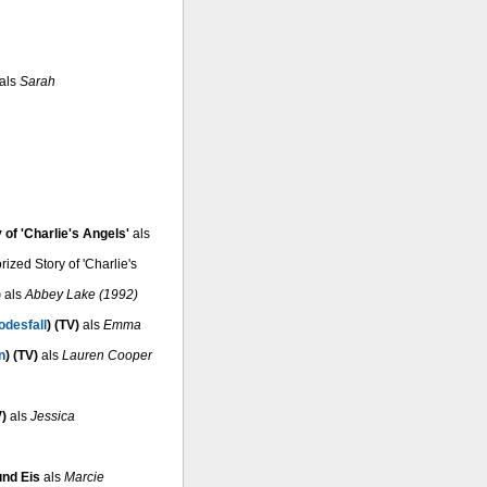
als
Sarah
of 'Charlie's Angels'
als
ized Story of 'Charlie's
)
als
Abbey Lake (1992)
odesfall
) (TV)
als
Emma
n
) (TV)
als
Lauren Cooper
)
als
Jessica
und Eis
als
Marcie