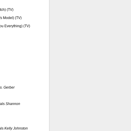
tch) (TV)
's Model) (TV)
You Everything) (TV)
s. Gerber
als
Shannon
als
Kelly Johnston