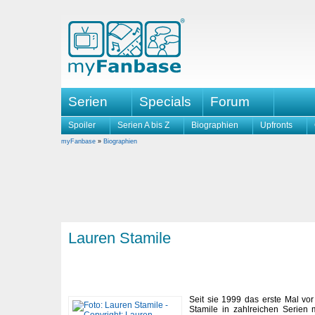
Serien
Specials
Forum
Spoiler
Serien A bis Z
Biographien
Upfronts
myFanbase
»
Biographien
Lauren Stamile
Seit sie 1999 das erste Mal vor
Stamile in zahlreichen Serien 