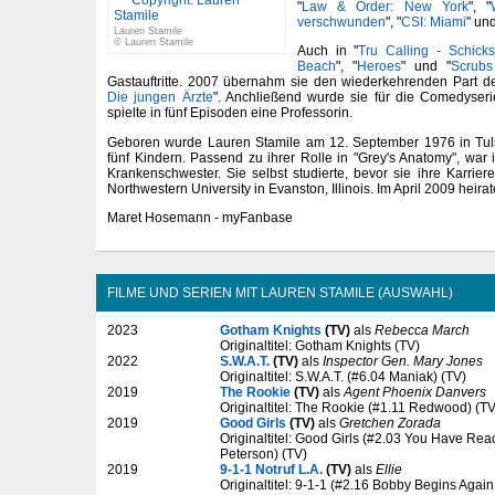
"
Law & Order: New York
", "
verschwunden
", "
CSI: Miami
" und
Lauren Stamile
© Lauren Stamile
Auch in "
Tru Calling - Schick
Beach
", "
Heroes
" und "
Scrubs
Gastauftritte. 2007 übernahm sie den wiederkehrenden Part d
Die jungen Ärzte
". Anchließend wurde sie für die Comedyseri
spielte in fünf Episoden eine Professorin.
Geboren wurde Lauren Stamile am 12. September 1976 in Tuls
fünf Kindern. Passend zu ihrer Rolle in "Grey's Anatomy", war i
Krankenschwester. Sie selbst studierte, bevor sie ihre Karrie
Northwestern University in Evanston, Illinois. Im April 2009 heirat
Maret Hosemann - myFanbase
FILME UND SERIEN MIT LAUREN STAMILE (AUSWAHL)
2023
Gotham Knights
(TV)
als
Rebecca March
Originaltitel: Gotham Knights (TV)
2022
S.W.A.T.
(TV)
als
Inspector Gen. Mary Jones
Originaltitel: S.W.A.T. (#6.04 Maniak) (TV)
2019
The Rookie
(TV)
als
Agent Phoenix Danvers
Originaltitel: The Rookie (#1.11 Redwood) (TV
2019
Good Girls
(TV)
als
Gretchen Zorada
Originaltitel: Good Girls (#2.03 You Have Rea
Peterson) (TV)
2019
9-1-1 Notruf L.A.
(TV)
als
Ellie
Originaltitel: 9-1-1 (#2.16 Bobby Begins Agai