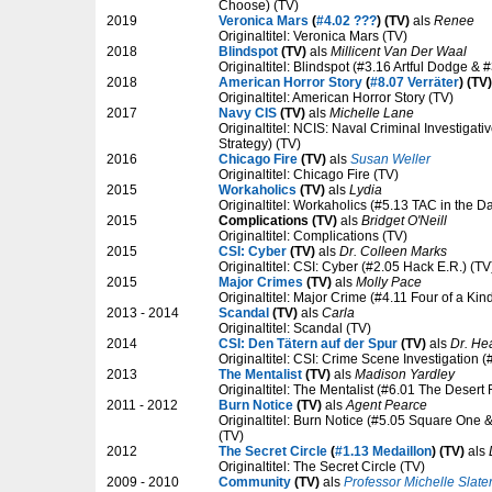
Choose) (TV)
2019
Veronica Mars
(
#4.02 ???
) (TV)
als
Renee
Originaltitel: Veronica Mars (TV)
2018
Blindspot
(TV)
als
Millicent Van Der Waal
Originaltitel: Blindspot (#3.16 Artful Dodge &
2018
American Horror Story
(
#8.07 Verräter
) (TV)
Originaltitel: American Horror Story (TV)
2017
Navy CIS
(TV)
als
Michelle Lane
Originaltitel: NCIS: Naval Criminal Investigati
Strategy) (TV)
2016
Chicago Fire
(TV)
als
Susan Weller
Originaltitel: Chicago Fire (TV)
2015
Workaholics
(TV)
als
Lydia
Originaltitel: Workaholics (#5.13 TAC in the D
2015
Complications (TV)
als
Bridget O'Neill
Originaltitel: Complications (TV)
2015
CSI: Cyber
(TV)
als
Dr. Colleen Marks
Originaltitel: CSI: Cyber (#2.05 Hack E.R.) (TV
2015
Major Crimes
(TV)
als
Molly Pace
Originaltitel: Major Crime (#4.11 Four of a Kin
2013 - 2014
Scandal
(TV)
als
Carla
Originaltitel: Scandal (TV)
2014
CSI: Den Tätern auf der Spur
(TV)
als
Dr. He
Originaltitel: CSI: Crime Scene Investigation 
2013
The Mentalist
(TV)
als
Madison Yardley
Originaltitel: The Mentalist (#6.01 The Desert
2011 - 2012
Burn Notice
(TV)
als
Agent Pearce
Originaltitel: Burn Notice (#5.05 Square On
(TV)
2012
The Secret Circle
(
#1.13 Medaillon
) (TV)
als
Originaltitel: The Secret Circle (TV)
2009 - 2010
Community
(TV)
als
Professor Michelle Slate