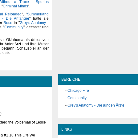
Without a Trace - Spurlos
 "
Criminal Minds
".
sal Reloaded
", "
Summerland
 - Die Anfänger
" hatte sie
er
Rose
in "
Grey's Anatomy -
e "
Community
" gecastet und
a, Oklahoma als drittes von
hr Vater Arzt und ihre Mutter
re begann, Schauspiel an der
ete sie.
BEREICHE
Chicago Fire
Community
Grey's Anatomy - Die jungen Ärzte
)
ched the Voicemail of Leslie
LINKS
n & #2.18 This Life We