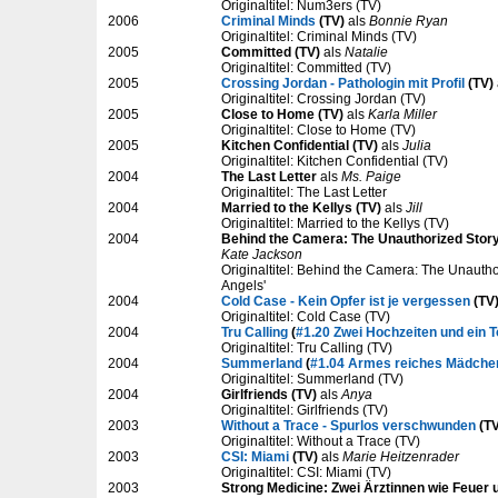
Originaltitel: Num3ers (TV)
2006
Criminal Minds
(TV)
als
Bonnie Ryan
Originaltitel: Criminal Minds (TV)
2005
Committed (TV)
als
Natalie
Originaltitel: Committed (TV)
2005
Crossing Jordan - Pathologin mit Profil
(TV)
Originaltitel: Crossing Jordan (TV)
2005
Close to Home (TV)
als
Karla Miller
Originaltitel: Close to Home (TV)
2005
Kitchen Confidential (TV)
als
Julia
Originaltitel: Kitchen Confidential (TV)
2004
The Last Letter
als
Ms. Paige
Originaltitel: The Last Letter
2004
Married to the Kellys (TV)
als
Jill
Originaltitel: Married to the Kellys (TV)
2004
Behind the Camera: The Unauthorized Story 
Kate Jackson
Originaltitel: Behind the Camera: The Unauthor
Angels'
2004
Cold Case - Kein Opfer ist je vergessen
(TV
Originaltitel: Cold Case (TV)
2004
Tru Calling
(
#1.20 Zwei Hochzeiten und ein T
Originaltitel: Tru Calling (TV)
2004
Summerland
(
#1.04 Armes reiches Mädche
Originaltitel: Summerland (TV)
2004
Girlfriends (TV)
als
Anya
Originaltitel: Girlfriends (TV)
2003
Without a Trace - Spurlos verschwunden
(TV
Originaltitel: Without a Trace (TV)
2003
CSI: Miami
(TV)
als
Marie Heitzenrader
Originaltitel: CSI: Miami (TV)
2003
Strong Medicine: Zwei Ärztinnen wie Feuer 