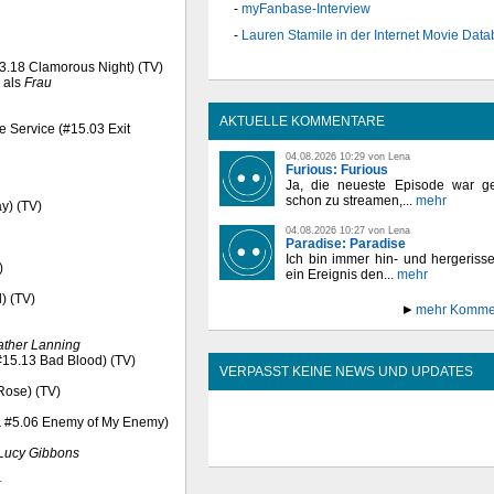
myFanbase-Interview
Lauren Stamile in der Internet Movie Dat
 #3.18 Clamorous Night) (TV)
als
Frau
AKTUELLE KOMMENTARE
ve Service (#15.03 Exit
04.08.2026 10:29 von Lena
Furious: Furious
Ja, die neueste Episode war ge
schon zu streamen,...
mehr
ay) (TV)
04.08.2026 10:27 von Lena
Paradise: Paradise
Ich bin immer hin- und hergeriss
)
ein Ereignis den...
mehr
d) (TV)
mehr Komme
ather Lanning
(#15.13 Bad Blood) (TV)
VERPASST KEINE NEWS UND UPDATES
 Rose) (TV)
e & #5.06 Enemy of My Enemy)
Lucy Gibbons
r