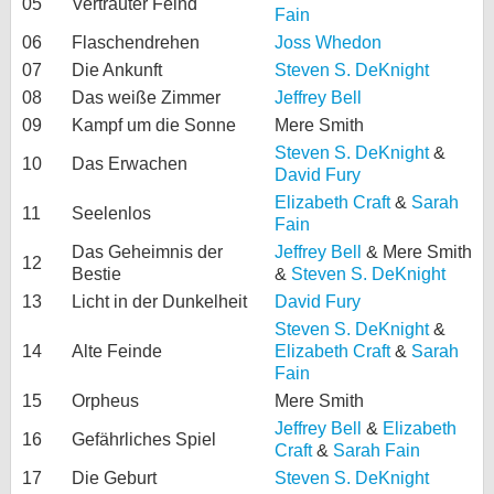
05
Vertrauter Feind
Fain
06
Flaschendrehen
Joss Whedon
07
Die Ankunft
Steven S. DeKnight
08
Das weiße Zimmer
Jeffrey Bell
09
Kampf um die Sonne
Mere Smith
Steven S. DeKnight
&
10
Das Erwachen
David Fury
Elizabeth Craft
&
Sarah
11
Seelenlos
Fain
Das Geheimnis der
Jeffrey Bell
& Mere Smith
12
Bestie
&
Steven S. DeKnight
13
Licht in der Dunkelheit
David Fury
Steven S. DeKnight
&
14
Alte Feinde
Elizabeth Craft
&
Sarah
Fain
15
Orpheus
Mere Smith
Jeffrey Bell
&
Elizabeth
16
Gefährliches Spiel
Craft
&
Sarah Fain
17
Die Geburt
Steven S. DeKnight