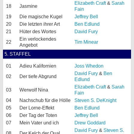
Elizabeth Craft
&
Sarah
18
Jasmine
Fain
19
Die magische Kugel
Jeffrey Bell
20
Die letzten ihrer Art
Ben Edlund
21
Hüter des Wortes
David Fury
Ein verlockendes
22
Tim Minear
Angebot
5. STAFFEL
01
Adieu Kalifornien
Joss Whedon
David Fury
&
Ben
02
Der tiefe Abgrund
Edlund
Elizabeth Craft
&
Sarah
03
Werwolf Nina
Fain
04
Nachschub für die Hölle
Steven S. DeKnight
05
Der Lorne-Effekt
Ben Edlund
06
Der Tag der Toten
Jeffrey Bell
07
Mein Vater und ich
Drew Goddard
David Fury
&
Steven S.
08
Der Kelch der Qual