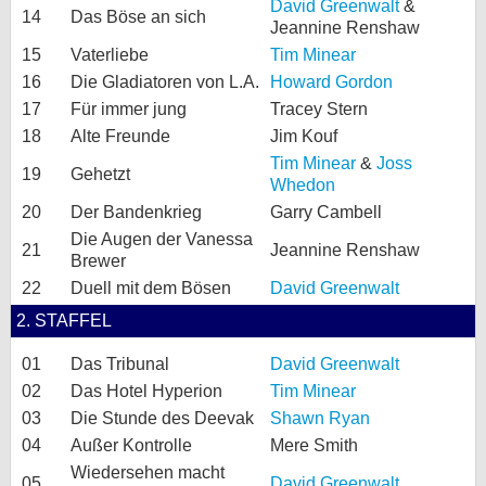
David Greenwalt
&
14
Das Böse an sich
Jeannine Renshaw
15
Vaterliebe
Tim Minear
16
Die Gladiatoren von L.A.
Howard Gordon
17
Für immer jung
Tracey Stern
18
Alte Freunde
Jim Kouf
Tim Minear
&
Joss
19
Gehetzt
Whedon
20
Der Bandenkrieg
Garry Cambell
Die Augen der Vanessa
21
Jeannine Renshaw
Brewer
22
Duell mit dem Bösen
David Greenwalt
2. STAFFEL
01
Das Tribunal
David Greenwalt
02
Das Hotel Hyperion
Tim Minear
03
Die Stunde des Deevak
Shawn Ryan
04
Außer Kontrolle
Mere Smith
Wiedersehen macht
05
David Greenwalt