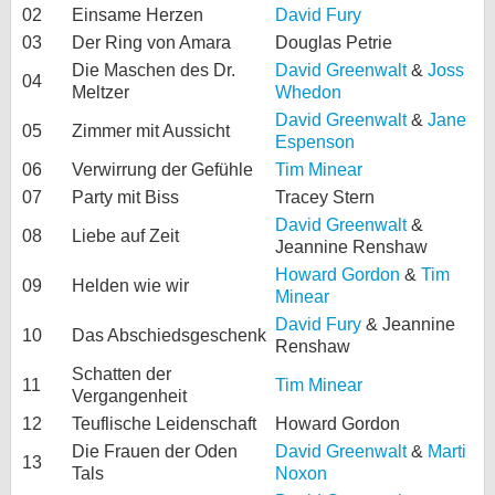
02
Einsame Herzen
David Fury
bei X
03
Der Ring von Amara
Douglas Petrie
Die Maschen des Dr.
David Greenwalt
&
Joss
bei Facebook
04
Meltzer
Whedon
David Greenwalt
&
Jane
05
Zimmer mit Aussicht
Espenson
Kontakt
06
Verwirrung der Gefühle
Tim Minear
07
Party mit Biss
Nutzungsbedingungen
Tracey Stern
David Greenwalt
&
08
Liebe auf Zeit
Datenschutz
Jeannine Renshaw
Howard Gordon
&
Tim
09
Helden wie wir
Cookie-Einstellungen
Minear
David Fury
& Jeannine
10
Das Abschiedsgeschenk
Impressum
Renshaw
Schatten der
Desktop-Ansicht
11
Tim Minear
Vergangenheit
myFanbase
12
Teuflische Leidenschaft
Howard Gordon
Die Frauen der Oden
David Greenwalt
&
Marti
13
Tals
Noxon