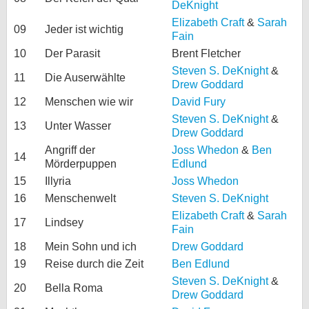
DeKnight
Elizabeth Craft
&
Sarah
09
Jeder ist wichtig
Fain
10
Der Parasit
Brent Fletcher
Steven S. DeKnight
&
11
Die Auserwählte
Drew Goddard
12
Menschen wie wir
David Fury
Steven S. DeKnight
&
13
Unter Wasser
Drew Goddard
Angriff der
Joss Whedon
&
Ben
14
Mörderpuppen
Edlund
15
Illyria
Joss Whedon
16
Menschenwelt
Steven S. DeKnight
Elizabeth Craft
&
Sarah
17
Lindsey
Fain
18
Mein Sohn und ich
Drew Goddard
19
Reise durch die Zeit
Ben Edlund
Steven S. DeKnight
&
20
Bella Roma
Drew Goddard