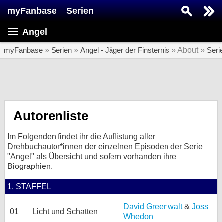
myFanbase
Serien
Serie suchen...
Angel
Home
SERIEN
myFanbase
»
Serien
»
Angel - Jäger der Finsternis
» About »
Seri
Serien
Kolumnen
Interviews
Autorenliste
Veranstaltungen
Im Folgenden findet ihr die Auflistung aller
KULTUR
Drehbuchautor*innen der einzelnen Episoden der Serie
"Angel" als Übersicht und sofern vorhanden ihre
Specials
Biographien.
SERVICE
1. STAFFEL
Gewinnspiele
David Greenwalt
&
Joss
01
Licht und Schatten
Forum
Whedon