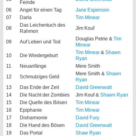
Feinde
06
Angel für einen Tag
Jane Espenson
07
Darla
Tim Minear
Das Leichentuch des
08
Jim Kouf
Rahmon
Douglas Petrie &
Tim
09
Auf Leben und Tod
Minear
Tim Minear
&
Shawn
10
Die Wiedergeburt
Ryan
11
Neuanfänge
Mere Smith
Mere Smith &
Shawn
12
Schmutziges Geld
Ryan
13
Das Ende der Zeit
David Greenwalt
14
Die Nacht der Zombies
Jim Kouf &
Shawn Ryan
15
Die Quelle des Bösen
Tim Minear
16
Epiphanie
Tim Minear
17
Disharmonie
David Fury
18
Die Hand des Bösen
David Greenwalt
19
Das Portal
Shaw Ryan