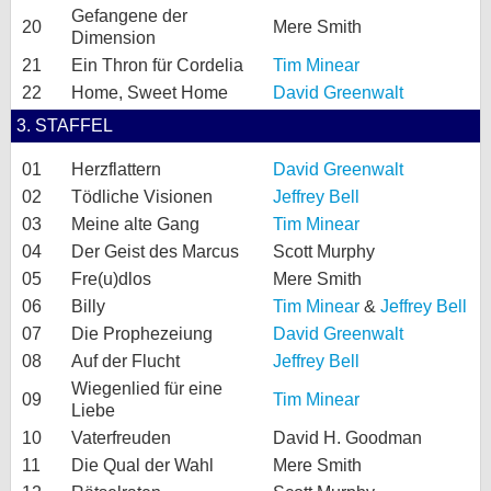
Gefangene der
20
Mere Smith
Dimension
21
Ein Thron für Cordelia
Tim Minear
22
Home, Sweet Home
David Greenwalt
3. STAFFEL
01
Herzflattern
David Greenwalt
02
Tödliche Visionen
Jeffrey Bell
03
Meine alte Gang
Tim Minear
04
Der Geist des Marcus
Scott Murphy
05
Fre(u)dlos
Mere Smith
06
Billy
Tim Minear
&
Jeffrey Bell
07
Die Prophezeiung
David Greenwalt
08
Auf der Flucht
Jeffrey Bell
Wiegenlied für eine
09
Tim Minear
Liebe
10
Vaterfreuden
David H. Goodman
11
Die Qual der Wahl
Mere Smith