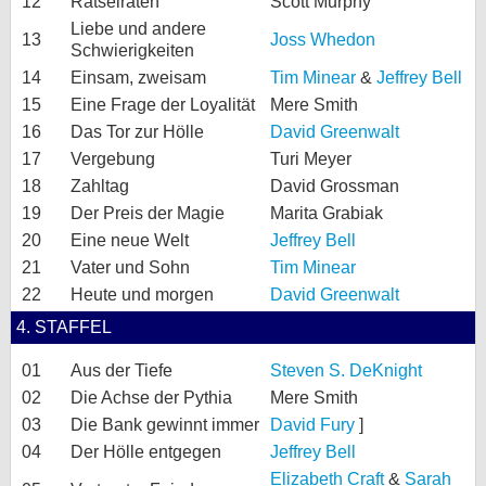
12
Rätselraten
Scott Murphy
Liebe und andere
13
Joss Whedon
Schwierigkeiten
14
Einsam, zweisam
Tim Minear
&
Jeffrey Bell
15
Eine Frage der Loyalität
Mere Smith
16
Das Tor zur Hölle
David Greenwalt
17
Vergebung
Turi Meyer
18
Zahltag
David Grossman
19
Der Preis der Magie
Marita Grabiak
20
Eine neue Welt
Jeffrey Bell
21
Vater und Sohn
Tim Minear
22
Heute und morgen
David Greenwalt
4. STAFFEL
01
Aus der Tiefe
Steven S. DeKnight
02
Die Achse der Pythia
Mere Smith
03
Die Bank gewinnt immer
David Fury
]
04
Der Hölle entgegen
Jeffrey Bell
Elizabeth Craft
&
Sarah