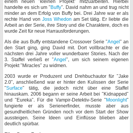
einem neuen "kleinen Projekt" mitzuarbeiten. Hierbei
handelte es sich um "
Buffy
". David nahm an und trug nicht
bei X
minder an dem Erfolg von Buffy bei. Drei Jahre war er als
rechte Hand von
Joss Whedon
am Set tätig. Er liebte die
bei Facebook
Arbeit an der Serie, ihre Story und die Charaktere, doch es
wurde Zeit für neue Harrausforderungen.
Kontakt
Als die aus Buffy entstandene Crossover Serie "
Angel
" an
den Start ging, ging David mit. Dort vollbrachte er die
Nutzungsbedingungen
nächsten drei Jahre voller wunderbarer Stories. Nach der
3. Staffel verließ er "
Angel
", um sich seinem eigenen
Projekt "Miracles" zu widmen.
Datenschutz
2003 wurde er Produzent und Drehbuchautor für "Jake
Cookie-Einstellungen
2.0", anschließend war er hinter den Kulissen der Serie
"
Surface
" tätig, die jedoch nicht über eine Staffel
Impressum
hinauskam. 2006 begann er seine Arbeit bei "Kidnapped"
und "Eureka". Für die Vampir-Detektiv-Serie "
Moonlight
"
Desktop-Ansicht
fungierte er als Serienerfinder, musste aber aus
myFanbase
gesundheitlichen Gründen noch vor dem Start der Show
aussteigen. Seine Ideen und Einflüsse blieben aber
deutlich spürbar.