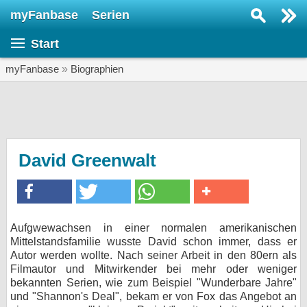
myFanbase
Serien
Serie suchen...
Start
Home
SERIEN
myFanbase
»
Biographien
Serien
Kolumnen
Interviews
David Greenwalt
Veranstaltungen
KULTUR
Specials
Aufgwewachsen in einer normalen amerikanischen
Mittelstandsfamilie wusste David schon immer, dass er
SERVICE
Autor werden wollte. Nach seiner Arbeit in den 80ern als
Gewinnspiele
Filmautor und Mitwirkender bei mehr oder weniger
bekannten Serien, wie zum Beispiel "Wunderbare Jahre"
und "Shannon's Deal", bekam er von Fox das Angebot an
Forum