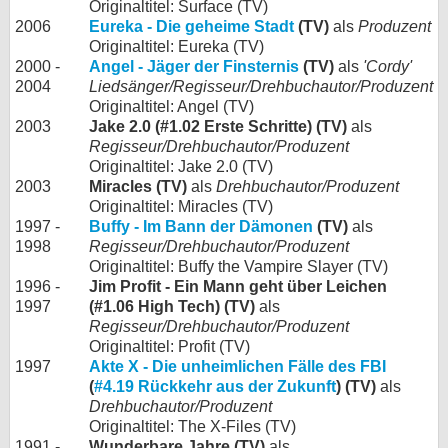
Originaltitel: Surface (TV)
2006
Eureka - Die geheime Stadt
(TV)
als
Produzent
Originaltitel: Eureka (TV)
2000 -
Angel - Jäger der Finsternis
(TV)
als
'Cordy'
2004
Liedsänger/Regisseur/Drehbuchautor/Produzent
Originaltitel: Angel (TV)
2003
Jake 2.0 (#1.02 Erste Schritte) (TV)
als
Regisseur/Drehbuchautor/Produzent
Originaltitel: Jake 2.0 (TV)
2003
Miracles (TV)
als
Drehbuchautor/Produzent
Originaltitel: Miracles (TV)
1997 -
Buffy - Im Bann der Dämonen
(TV)
als
1998
Regisseur/Drehbuchautor/Produzent
Originaltitel: Buffy the Vampire Slayer (TV)
1996 -
Jim Profit - Ein Mann geht über Leichen
1997
(#1.06 High Tech) (TV)
als
Regisseur/Drehbuchautor/Produzent
Originaltitel: Profit (TV)
1997
Akte X - Die unheimlichen Fälle des FBI
(
#4.19 Rückkehr aus der Zukunft
) (TV)
als
Drehbuchautor/Produzent
Originaltitel: The X-Files (TV)
1991 -
Wunderbare Jahre (TV)
als