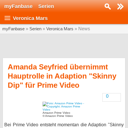
myFanbase
Serien
Serie suchen...
Veronica Mars
Home
SERIEN
myFanbase
»
Serien
»
Veronica Mars
» News
Serien
Kolumnen
Interviews
Amanda Seyfried übernimmt
Hauptrolle in Adaption "Skinny
Veranstaltungen
Dip" für Prime Video
KULTUR
Specials
0
SERVICE
Gewinnspiele
Amazon Prime Video
© Amazon Prime Video
Forum
Bei Prime Video entsteht momentan die Adaption "Skinny