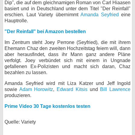
Dip", die auf dem gleichnamigen Roman von Carl Hiaasen
bei X
basiert und in Deutschland unter dem Titel "Der Reinfall"
erschien. Laut Variety übernimmt
Amanda Seyfried
eine
Hauptrolle.
bei Facebook
"Der Reinfall" bei Amazon bestellen
Kontakt
Im Zentrum steht Joey Perrone (Seyfried), die mit ihrem
Ehemann Chaz den zweiten Hochzeitstag feiern will, dann
Nutzungsbedingungen
aber herausfindet, dass ihr Mann ganz andere Pläne
verfolgt. Joey verbündet sich mit einem in Ungnade
gefallenen Ex-Polizisten und macht sich daran, Chaz
Datenschutz
bezahlen zu lassen.
Cookie-Einstellungen
Amanda Seyfried wird mit Liza Katzer und Jeff Ingold
sowie
Adam Horowitz
,
Edward Kitsis
und
Bill Lawrence
Impressum
produzieren.
Desktop-Ansicht
Prime Video 30 Tage kostenlos testen
myFanbase
Quelle: Variety