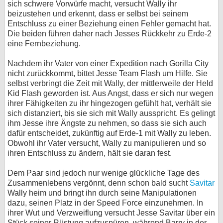
sich schwere Vorwürfe macht, versucht Wally ihr
beizustehen und erkennt, dass er selbst bei seinem
Entschluss zu einer Beziehung einen Fehler gemacht hat.
Die beiden führen daher nach Jesses Rückkehr zu Erde-2
eine Fernbeziehung.
Nachdem ihr Vater von einer Expedition nach Gorilla City
nicht zurückkommt, bittet Jesse Team Flash um Hilfe. Sie
selbst verbringt die Zeit mit Wally, der mittlerweile der Held
Kid Flash geworden ist. Aus Angst, dass er sich nur wegen
ihrer Fähigkeiten zu ihr hingezogen gefühlt hat, verhält sie
sich distanziert, bis sie sich mit Wally ausspricht. Es gelingt
ihm Jesse ihre Ängste zu nehmen, so dass sie sich auch
dafür entscheidet, zukünftig auf Erde-1 mit Wally zu leben.
Obwohl ihr Vater versucht, Wally zu manipulieren und so
ihren Entschluss zu ändern, hält sie daran fest.
Dem Paar sind jedoch nur wenige glückliche Tage des
Zusammenlebens vergönnt, denn schon bald sucht
Savitar
Wally heim und bringt ihn durch seine Manipulationen
dazu, seinen Platz in der Speed Force einzunehmen. In
ihrer Wut und Verzweiflung versucht Jesse Savitar über ein
Stück seiner Rüstung aufzuspüren, während Barry in der