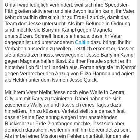
Unfall wird lediglich verhindert, weil sich ihre Speedster-
Fähigkeiten aktivieren und sie davon laufen kann. Ihr Vater
kehrt daraufhin direkt mit ihr zu Erde-1 zurück, damit das
Team dort Jesse untersucht. Als ihre Befunde in Ordnung
sind, möchte sie Barry im Kampf gegen Magneta
unterstützen. Schnell findet sie heraus, dass ihr Vater
dagegen ist und unter anderem
Caitlin
dazu bringt, ihr ihr
Vorhaben ausreden zu wollen. Letztlich erkennt er, dass er
sie unterstützen muss, weswegen er Jesse Barry im Kampf
gegen Magneta helfen lässt. Zu ihrer Freude spricht er ihr
hinterher Lob für ihr Handeln aus. Fortan trägt sie im Kampf
gegen Verbrecher den Anzug von Eliza Harmon und agiert
als Heldin unter dem Namen Jesse Quick.
Mit ihrem Vater bleibt Jesse noch eine Weile in Central
City, um mit Barry zu trainieren. Dabei nähert sie sich
zusehends Wally an und lässt sich eines Tages dazu
hinreißen, ihn zu küssen. Verletzt stellt sie danach fest,
dass er keine Beziehung wegen ihrer anstehenden
Rückkehr zur Erde-2 anfangen möchte, lässt sich aber
dennoch darauf ein, weiterhin mit ihm befreundet zu sein.
Als ihr bei einer Mission ein Fehler unterläuft, für den sie