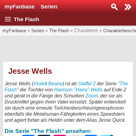
myFanbase
Serien
Serie suchen...
The Flash
Home
SERIEN
myFanbase
»
Serien
»
The Flash
» Charaktere »
Charakterbesch
Serien
Kolumnen
Interviews
Jesse Wells
Veranstaltungen
Jesse Wells (
Violett Beane
) ist ab
Staffel 2
der Serie "
The
KULTUR
Flash
" die Tochter von
Harrison "Harry" Wells
auf Erde-2
und gerät in die Fänge des Schurken
Zoom
, der sie als
Specials
Druckmittel gegen ihren Vater einsetzt. Später entwickelt
sie durch eine erneute Teilchenbeschleunigerexplosion
SERVICE
ebenfalls die Metahuman-Fähigkeiten eines Speedsters
Gewinnspiele
und agiert fortan als Heldin unter dem Alias Jesse Quick.
Die Serie "The Flash" ansehen:
Forum