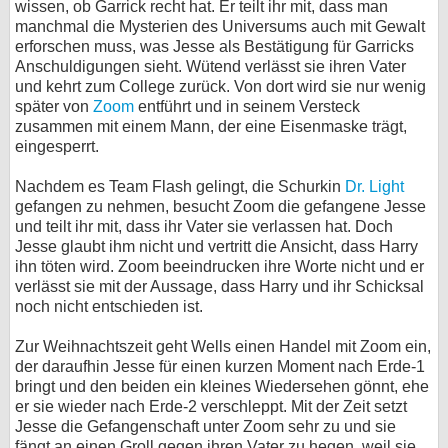
wissen, ob Garrick recht hat. Er teilt ihr mit, dass man
manchmal die Mysterien des Universums auch mit Gewalt
erforschen muss, was Jesse als Bestätigung für Garricks
Anschuldigungen sieht. Wütend verlässt sie ihren Vater
und kehrt zum College zurück. Von dort wird sie nur wenig
später von
Zoom
entführt und in seinem Versteck
zusammen mit einem Mann, der eine Eisenmaske trägt,
eingesperrt.
Nachdem es Team Flash gelingt, die Schurkin
Dr. Light
gefangen zu nehmen, besucht Zoom die gefangene Jesse
und teilt ihr mit, dass ihr Vater sie verlassen hat. Doch
Jesse glaubt ihm nicht und vertritt die Ansicht, dass Harry
ihn töten wird. Zoom beeindrucken ihre Worte nicht und er
verlässt sie mit der Aussage, dass Harry und ihr Schicksal
noch nicht entschieden ist.
Zur Weihnachtszeit geht Wells einen Handel mit Zoom ein,
der daraufhin Jesse für einen kurzen Moment nach Erde-1
bringt und den beiden ein kleines Wiedersehen gönnt, ehe
er sie wieder nach Erde-2 verschleppt. Mit der Zeit setzt
Jesse die Gefangenschaft unter Zoom sehr zu und sie
fängt an einen Groll gegen ihren Vater zu hegen, weil sie