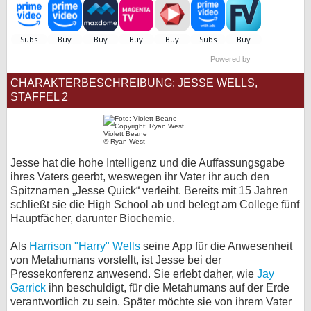
bei X
bei Facebook
Powered by
CHARAKTERBESCHREIBUNG: JESSE WELLS,
Kontakt
STAFFEL 2
Nutzungsbedingungen
Violett Beane
© Ryan West
Datenschutz
Jesse hat die hohe Intelligenz und die Auffassungsgabe
ihres Vaters geerbt, weswegen ihr Vater ihr auch den
Cookie-Einstellungen
Spitznamen „Jesse Quick“ verleiht. Bereits mit 15 Jahren
schließt sie die High School ab und belegt am College fünf
Impressum
Hauptfächer, darunter Biochemie.
Desktop-Ansicht
Als
Harrison "Harry" Wells
seine App für die Anwesenheit
myFanbase
von Metahumans vorstellt, ist Jesse bei der
Pressekonferenz anwesend. Sie erlebt daher, wie
Jay
Garrick
ihn beschuldigt, für die Metahumans auf der Erde
verantwortlich zu sein. Später möchte sie von ihrem Vater