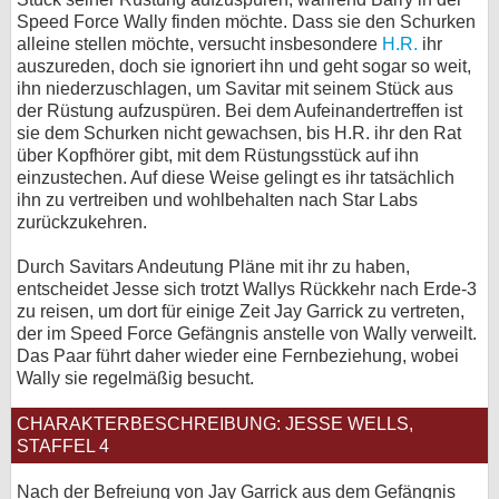
Speed Force Wally finden möchte. Dass sie den Schurken
alleine stellen möchte, versucht insbesondere
H.R.
ihr
auszureden, doch sie ignoriert ihn und geht sogar so weit,
ihn niederzuschlagen, um Savitar mit seinem Stück aus
der Rüstung aufzuspüren. Bei dem Aufeinandertreffen ist
sie dem Schurken nicht gewachsen, bis H.R. ihr den Rat
über Kopfhörer gibt, mit dem Rüstungsstück auf ihn
einzustechen. Auf diese Weise gelingt es ihr tatsächlich
ihn zu vertreiben und wohlbehalten nach Star Labs
zurückzukehren.
Durch Savitars Andeutung Pläne mit ihr zu haben,
entscheidet Jesse sich trotzt Wallys Rückkehr nach Erde-3
zu reisen, um dort für einige Zeit Jay Garrick zu vertreten,
der im Speed Force Gefängnis anstelle von Wally verweilt.
Das Paar führt daher wieder eine Fernbeziehung, wobei
Wally sie regelmäßig besucht.
CHARAKTERBESCHREIBUNG: JESSE WELLS,
STAFFEL 4
Nach der Befreiung von Jay Garrick aus dem Gefängnis