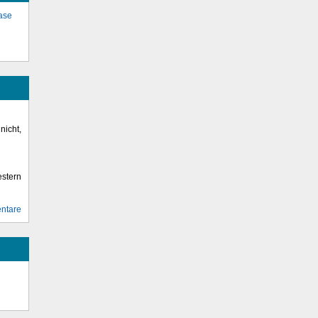
base
icht,
stern
ntare