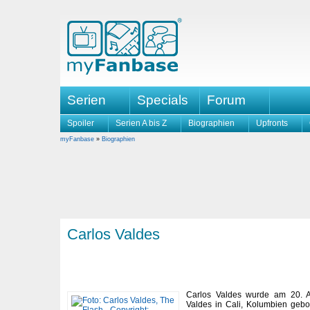
Serien
Specials
Forum
Spoiler
Serien A bis Z
Biographien
Upfronts
myFanbase
»
Biographien
Carlos Valdes
Carlos Valdes wurde am 20. A
Valdes in Cali, Kolumbien gebo