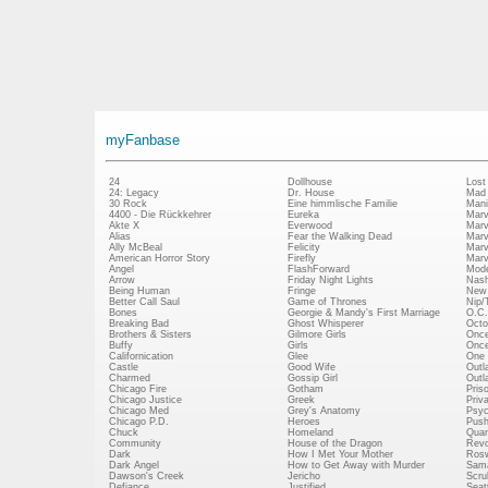
myFanbase
24
Dollhouse
Lost
24: Legacy
Dr. House
Mad
30 Rock
Eine himmlische Familie
Mani
4400 - Die Rückkehrer
Eureka
Marv
Akte X
Everwood
Marv
Alias
Fear the Walking Dead
Marv
Ally McBeal
Felicity
Marv
American Horror Story
Firefly
Marv
Angel
FlashForward
Mode
Arrow
Friday Night Lights
Nash
Being Human
Fringe
New 
Better Call Saul
Game of Thrones
Nip/
Bones
Georgie & Mandy's First Marriage
O.C.
Breaking Bad
Ghost Whisperer
Octo
Brothers & Sisters
Gilmore Girls
Once
Buffy
Girls
Once
Californication
Glee
One 
Castle
Good Wife
Outl
Charmed
Gossip Girl
Outl
Chicago Fire
Gotham
Pris
Chicago Justice
Greek
Priv
Chicago Med
Grey's Anatomy
Psy
Chicago P.D.
Heroes
Push
Chuck
Homeland
Quan
Community
House of the Dragon
Revo
Dark
How I Met Your Mother
Rosw
Dark Angel
How to Get Away with Murder
Sam
Dawson's Creek
Jericho
Scru
Defiance
Justified
Seatt