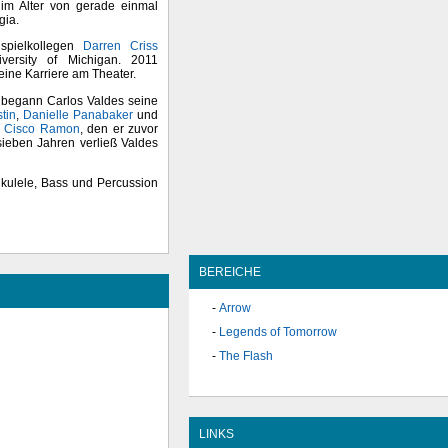
im Alter von gerade einmal
gia.
spielkollegen
Darren Criss
versity of Michigan. 2011
ine Karriere am Theater.
 begann Carlos Valdes seine
tin
,
Danielle Panabaker
und
s
Cisco Ramon
, den er zuvor
 sieben Jahren verließ Valdes
 Ukulele, Bass und Percussion
BEREICHE
Arrow
Legends of Tomorrow
The Flash
LINKS