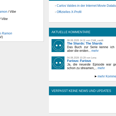
Carlos Valdes in der Internet Movie Data
Ramon
/ Vibe
Offizielles X-Profil
/ Vibe
AKTUELLE KOMMENTARE
o Ramon
TV)
08.08.2026 14:11 von Chilli_vanilli
The Shards: The Shards
Das Buch zur Serie kenne ich n
aber die ersten...
mehr
04.08.2026 10:29 von Lena
Furious: Furious
Ja, die neueste Episode war ge
schon zu streamen,...
mehr
mehr Komme
VERPASST KEINE NEWS UND UPDATES