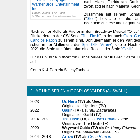
nach Miami, Florida um. Doch 
zwölf, zog er nach Marietta, Geor
Carlos Valdes, The Flash
Zusammen mit seinem Schau
© Warner Bros. Entertainment Inc.
("
Glee
") besuchte er die Uni
beendete er diese und begann se
Nach seiner Rolle als Andrej in dem Broadway-Musical "Once"
Filmkarriere in der CW-Serie "
The Flash
", in der auch
Grant Gus
Candice Patton
zu sehen sind. Dort übernahm er den Part de
schon in der Mutterserie des
Spin-Offs
, "
Arrow
", spielte. Nach
2021 die Serie und übernahm eine Rolle in der Serie "
Gaslit
".
Für das Musical "Once" trat Carlos Valdes mit Klavier, Gitarre,
auf.
Ceren K. & Daniela S. - myFanbase
FILME UND SERIEN MIT CARLOS VALDES (AUSWAHL)
2023
Up Here
(TV)
als
Miguel
Originaltitel: Up Here (TV)
2022
Gaslit
(TV)
als
Paul Magallanes
Originaltitel: Gaslit (TV)
2014 - 2021
The Flash
(TV)
als
Cisco Ramon
/ Vibe
Originaltitel: The Flash (TV)
2020
Wayward Guide (TV)
als
Dr. Henry Edwards
Originaltitel: Wayward Guide (TV)
2014 - 2018
Arrow
(TV)
als
Cisco Ramon