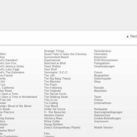
▲ Nac
Stranger Things
Serienlexikon
 Men
Stuart Fails to Save the Universe
Interviews
fest
Summerland Beach
Kolumnen
el's Daredevil
Supernatural
DVD-Rezensionen
el's Iron Fist
Switched at Birth
Fotogalerien
el's Jessica Jones
Taras Welten
Veranstaltungen
el's Luke Cage
Teen Wolf
el's The Defenders
Terminator: S.C.C.
Forum
rn Family
The 100
Biographien
ville
The Big Bang Theory
Gewinnspiele
Girl
The Blacklist
Shop
Tuck
The Flash
, California
The Following
Kontakt
ber Road
The Originals
Bewerben
 Upon a Time
The Secret Circle
 Upon a Time in Wonderland
The Walking Dead
Team
Tree Hill
This Is Us
Presse
ander
Tru Calling
Unternehmen
ander: Blood of My Blood
True Blood
on Break
Under the Dome
Netiquette
ate Practice
V - Die Besucher
Nutzungsbedingungen
ch
Vampire Diaries
Datenschutz
ing Daisies
Veronica Mars
Cookie-Einstellungen
tico
White Collar
Impressum
lution
Young Sheldon
ell
Zoey's Extraordinary Playlist
Mobile Version
antha Who?
bs
Film
le Firefighters
Literatur